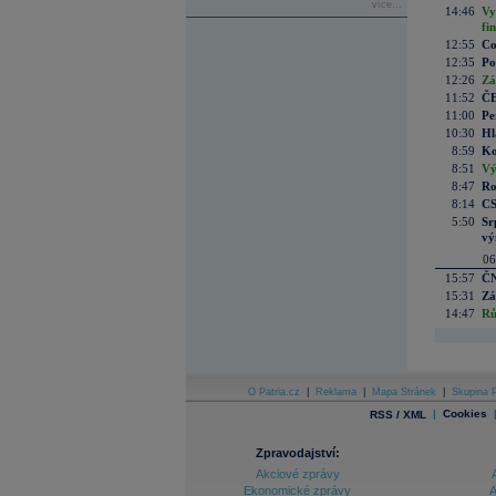
více...
14:46
Vy
fi
12:55
Co
12:35
Po
12:26
Zá
11:52
ČE
11:00
Pe
10:30
Hl
8:59
Ko
8:51
Vý
8:47
Ro
8:14
CS
5:50
Sr
vý
06
15:57
ČN
15:31
Zá
14:47
Rů
O Patria.cz
|
Reklama
|
Mapa Stránek
|
Skupina P
|
Cookies
RSS / XML
Zpravodajství:
Akciové zprávy
Ekonomické zprávy
A