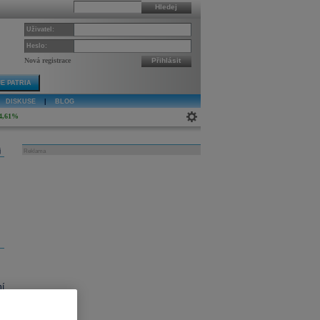
Hledej
Uživatel:
Heslo:
Nová registrace
Přihlásit
E PATRIA
DISKUSE
|
BLOG
4,61%
j
Reklama
ní
.
i