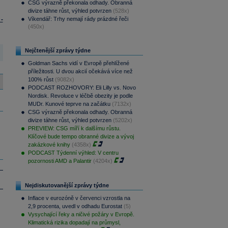
CSG výrazně překonala odhady. Obranná
divize táhne růst, výhled potvrzen
(528x)
-
Víkendář: Trhy nemají rády prázdné řeči
(450x)
Nejčtenější zprávy týdne
Goldman Sachs vidí v Evropě přehlížené
příležitosti. U dvou akcií očekává více než
100% růst
(9082x)
PODCAST ROZHOVORY: Eli Lilly vs. Novo
Nordisk. Revoluce v léčbě obezity je podle
MUDr. Kunové teprve na začátku
(7132x)
CSG výrazně překonala odhady. Obranná
divize táhne růst, výhled potvrzen
(5202x)
PREVIEW: CSG míří k dalšímu růstu.
Klíčové bude tempo obranné divize a vývoj
zakázkové knihy
(4358x)
PODCAST Týdenní výhled: V centru
pozornosti AMD a Palantir
(4204x)
Nejdiskutovanější zprávy týdne
Inflace v eurozóně v červenci vzrostla na
2,9 procenta, uvedl v odhadu Eurostat
(5)
Vysychající řeky a ničivé požáry v Evropě.
Klimatická rizika dopadají na průmysl,