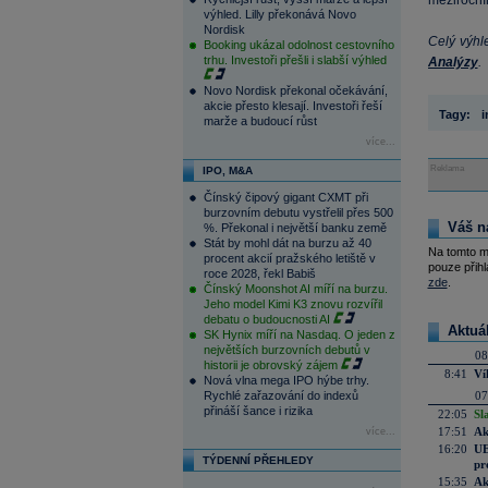
meziročním
výhled. Lilly překonává Novo
Nordisk
Celý výhl
Booking ukázal odolnost cestovního
trhu. Investoři přešli i slabší výhled
Analýzy
.
Novo Nordisk překonal očekávání,
akcie přesto klesají. Investoři řeší
Tagy:
i
marže a budoucí růst
více...
Reklama
IPO, M&A
Čínský čipový gigant CXMT při
burzovním debutu vystřelil přes 500
Váš n
%. Překonal i největší banku země
Stát by mohl dát na burzu až 40
Na tomto m
procent akcií pražského letiště v
pouze přihl
roce 2028, řekl Babiš
zde
.
Čínský Moonshot AI míří na burzu.
Jeho model Kimi K3 znovu rozvířil
debatu o budoucnosti AI
Aktuá
SK Hynix míří na Nasdaq. O jeden z
největších burzovních debutů v
08
historii je obrovský zájem
8:41
Ví
Nová vlna mega IPO hýbe trhy.
Rychlé zařazování do indexů
07
přináší šance i rizika
22:05
Sl
17:51
Ak
více...
16:20
UE
TÝDENNÍ PŘEHLEDY
pr
15:35
Ak