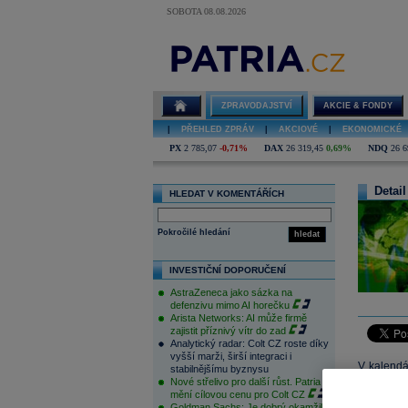
SOBOTA 08.08.2026
ZPRAVODAJSTVÍ
AKCIE & FONDY
|
PŘEHLED ZPRÁV
|
AKCIOVÉ
|
EKONOMICKÉ
PX
2 785,07
-0,71%
DAX
26 319,45
0,69%
NDQ
26 6
Detail
HLEDAT V KOMENTÁŘÍCH
Pokročilé hledání
hledat
INVESTIČNÍ DOPORUČENÍ
AstraZeneca jako sázka na
defenzivu mimo AI horečku
Arista Networks: AI může firmě
zajistit příznivý vítr do zad
Analytický radar: Colt CZ roste díky
vyšší marži, širší integraci i
V kalendá
stabilnějšímu byznysu
Nové střelivo pro další růst. Patria
nákupní s
mění cílovou cenu pro Colt CZ
Velmi za
Goldman Sachs: Je dobrý okamžik