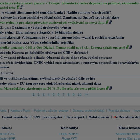
sychající řeky a ničivé požáry v Evropě. Klimatická rizika dopadají na průmysl, ekonomiku 
nanční trhy
 je vlastně cílem americké centrální banky? Nasliboval toho Warsh příliš?
 raketovém růstu přichází vybírání zisků. Zaměstnanci SpaceX prodávají akcie
věr týdne je pro akcie převážně pozitivní při vyčkávání na nová data
Z, a.s.: Oznámení o výplatě úrokového výnosu
rly týdne: Zlato nahoru a SpaceX k 10 bilionům dolarů
avní akcionář Volkswagenu je ve ztrátě, automobilku vyzval k rychlým opatřením
merční banka, a.s.: Výpis z obchodního rejstříku
sledky oznámily CSG a Gen Digital, Trump uvalil nová cla. Evropa zahájí opatrně
zbřesk: Koruna po holubičím překvapení ČNB v defenzivě
G výrazně překonala odhady. Obranná divize táhne růst, výhled potvrzen
pen přeje dividendám. CNBC vybírá mezi aristokraty s růstovým potenciálem i pravidelným
nosem
.08.2026
B ve vyčkávacím režimu, zvýšení sazeb ale zůstává dále ve hře
soby plynu v EU jsou pro toto období rekordně nízké, ukazují data
st MercadoLibre akceleruje na 50 %. Podle trhu ale roste příliš draze
1
2
3
4
5
6
7
8
9
10
>>
atria
|
Kariéra v Patrii
|
Podmínky užívání stránek
|
Ochrana osobních údajů
|
Pravidla diskuse
|
Inve
|
|
|
|
|
E-mail newsletter
SMS zpravodajství
Data export
Mobilní verze
R
=
Real-Time dat
Akcie:
Komodity:
Škola invest
Akcie ČEZ
Ropa BRENT
Akademie inves
kcie NWR
Ropa WTI
Investiční stra