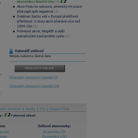
ekonomiku i finanční trhy
(4)
i
Akce Fedu se odsouvá, americký trh práce
překvapil opět negativně
(1)
Goldman Sachs vidí v Evropě přehlížené
příležitosti. U dvou akcií očekává více než
100% růst
(1)
Prémiové akcie, Mag495 a další
pokračování současného cyklu
(1)
Kalendář událostí
Nebyla nalezena žádná data
UDÁLOSTI ONLINE
Dlouhodobý ekonomický kalendář ČR
Dlouhodobý ekonomický kalendář Svět
stiční disclaimer
|
Náměty
|
FAQ
|
Skupina ČSOB
a
|
=
placený obsah
ora:
Světové ekonomiky:
tování
Ekonomika ČR
tegie
Ekonomika USA