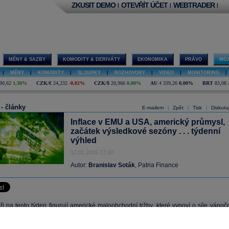
ZKUSIT DEMO
OTEVŘÍT ÚČET
WEBTRADER
|
|
|
MĚNY & SAZBY
KOMODITY & DERIVÁTY
EKONOMIKA
PRÁVO
MOJ
|
MĚNY
|
KOMODITY
|
SLOUPKY
|
ROZHOVORY
|
VIDEO
|
MONITORING
|
90,62
1,30%
CZK/€
24,232
-0,02%
CZK/$
20,966
0,00%
AU
4 339,26
0,00%
BRT
83,08
 - články
E-mailem
Zpět
Tisk
Diskutu
|
|
|
Inflace v EMU a USA, americký průmysl,
začátek výsledkové sezóny . . . týdenní
výhled
12.01.2015 17:00
Autor:
Branislav Soták
, Patria Finance
ři na tento týden figurují americké
maloobchodní tržby
, které vypoví o síle vánoč
ezóny. Podle konsensu mají oproti (velice dobrému) listopadu značně zpomalit
jímavý bude údaj o
inflaci
. Cenové statistiky včetně
mezd
získávají více pozornost