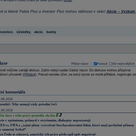
 tempem růstu zisku je dále posilující
dolar
.
ed si klienti Patria Plus a Investor Plus mohou stáhnout v sekci
Akcie – Výzkum 
nvestice
,
výsledky
,
akcie
,
banky
ázor
Přidat názor
Pavouk
Od nejnovějších
|
ístě můžete zahájit diskusi. Zatím nebyl zadán žádný názor. Do diskuse mohou přispívat
ášení uživatelé (
Přihlásit
). Pokud nemáte účet, na který byste se mohli přihlásit, registrujte se
lní komentáře
.08.2026
kendář: Trhy nemají rády prázdné řeči
.08.2026
abá data z trhu práce pomohla akciím
cie v optimismu, průmysl v extrémním, dluhopisy neprotestují
FA vs. FIFA a „tajné plány vytvořené bezcharakterními lidmi, které mají pochybné přínosy
o samotný fotbal“
ce Fedu se odsouvá, americký trh práce překvapil opět negativně