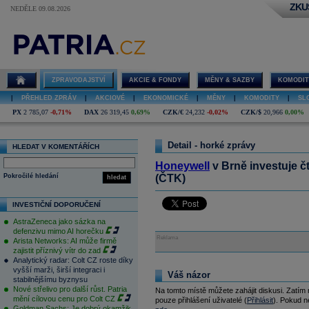
ZKU
NEDĚLE 09.08.2026
ZPRAVODAJSTVÍ
AKCIE & FONDY
MĚNY & SAZBY
KOMODIT
|
PŘEHLED ZPRÁV
|
AKCIOVÉ
|
EKONOMICKÉ
|
MĚNY
|
KOMODITY
|
SL
PX
2 785,07
-0,71%
DAX
26 319,45
0,69%
CZK/€
24,232
-0,02%
CZK/$
20,966
0,00%
Detail - horké zprávy
HLEDAT V KOMENTÁŘÍCH
Honeywell
v Brně investuje čt
Pokročilé hledání
(ČTK)
hledat
INVESTIČNÍ DOPORUČENÍ
AstraZeneca jako sázka na
defenzivu mimo AI horečku
Reklama
Arista Networks: AI může firmě
zajistit příznivý vítr do zad
Analytický radar: Colt CZ roste díky
vyšší marži, širší integraci i
Váš názor
stabilnějšímu byznysu
Nové střelivo pro další růst. Patria
Na tomto místě můžete zahájit diskusi. Zatím
mění cílovou cenu pro Colt CZ
pouze přihlášení uživatelé (
Přihlásit
). Pokud ne
Goldman Sachs: Je dobrý okamžik