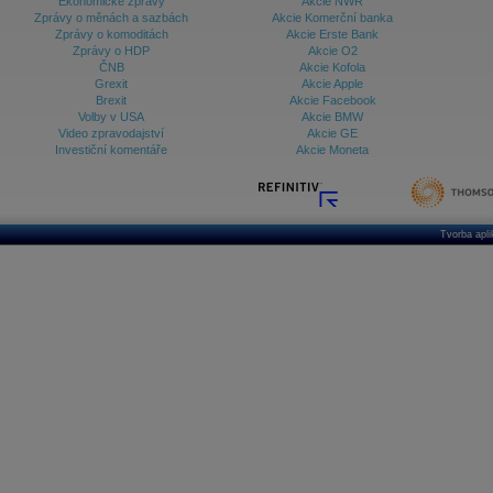
Ekonomické zprávy
Akcie NWR
Zprávy o měnách a sazbách
Akcie Komerční banka
Zprávy o komoditách
Akcie Erste Bank
Zprávy o HDP
Akcie O2
ČNB
Akcie Kofola
Grexit
Akcie Apple
Brexit
Akcie Facebook
Volby v USA
Akcie BMW
Video zpravodajství
Akcie GE
Investiční komentáře
Akcie Moneta
Tvorba apl