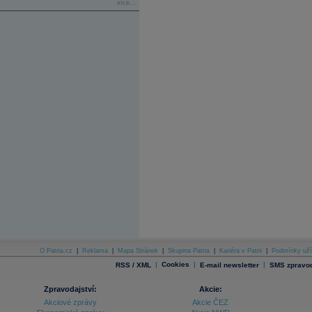
více...
O Patria.cz
|
Reklama
|
Mapa Stránek
|
Skupina Patria
|
Kariéra v Patrii
|
Podmínky uží
|
Cookies
|
|
RSS / XML
E-mail newsletter
SMS zpravod
Zpravodajství:
Akcie:
Akciové zprávy
Akcie ČEZ