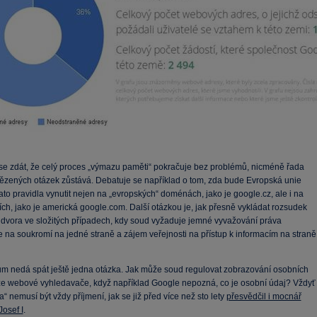
se zdát, že celý proces „výmazu paměti“ pokračuje bez problémů, nicméně řada
zených otázek zůstává. Debatuje se například o tom, zda bude Evropská unie
to pravidla vynutit nejen na „evropských“ doménách, jako je google.cz, ale i na
ch, jako je americká google.com. Další otázkou je, jak přesně vykládat rozsudek
dvora ve složitých případech, kdy soud vyžaduje jemné vyvažování práva
e na soukromí na jedné straně a zájem veřejnosti na přístup k informacím na straně
m nedá spát ještě jedna otázka. Jak může soud regulovat zobrazování osobních
ze webové vyhledavače, když například Google nepozná, co je osobní údaj? Vždyť
“ nemusí být vždy příjmení, jak se již před více než sto lety
přesvědčil i mocnář
Josef I
.