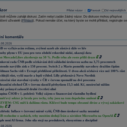
ázor
Přidat názor
Pavouk
Od nejnovějších
|
ístě můžete zahájit diskusi. Zatím nebyl zadán žádný názor. Do diskuse mohou přispívat
ášení uživatelé (
Přihlásit
). Pokud nemáte účet, na který byste se mohli přihlásit, registrujte se
lní komentáře
.08.2026
B ve vyčkávacím režimu, zvýšení sazeb ale zůstává dále ve hře
soby plynu v EU jsou pro toto období rekordně nízké, ukazují data
st MercadoLibre akceleruje na 50 %. Podle trhu ale roste příliš draze
nkovní rada ČNB podle očekávání drží základní úrokovou sazbu na 3,75 procentech
ntendo navýšilo zisk o 150 procent. Switch 2 a Mario pomohly navzdory dražším čipům
ldman Sachs vidí v Evropě přehlížené příležitosti. U dvou akcií očekává více než 100% růst
chlejší růst, vyšší marže a lepší výhled. Lilly překonává Novo Nordisk
ziroční růst stavební výroby v ČR v červnu zpomalil na dvě procenta
hraniční obchod ČR v červnu skončil přebytkem 15,5 mld. Kč, meziročně nižším
ský průmysl zakončil druhé čtvrtletí silně
upina ČSOB v 1. pololetí: Velký zájem o financování vlastního bydlení
měťový sektor je brzda pro techy, trhy jsou na tom dopoledne smíšeně
EVIEW: CSG míří k dalšímu růstu. Klíčové bude tempo obranné divize a vývoj zakázkové
ihy
zbřesk: Inflace v červenci mírně vyšší, ČNB dnes úrokové sazby nezmění
B rozhodne o sazbách, trhy mezitím sledují Írán a závislost Microsoftu na OpenAI
ple není AI firma. Jeho síla stojí na produktech, ekosystému a disciplíně
.08.2026