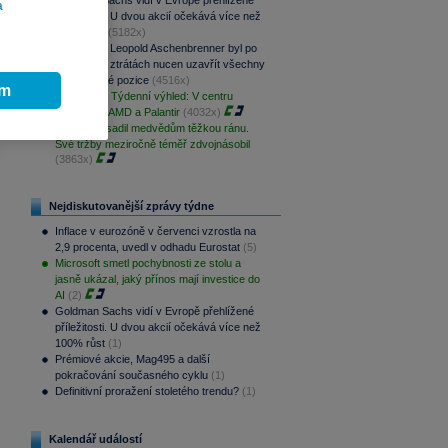
Goldman Sachs vidí v Evropě přehlížené
a
příležitosti. U dvou akcií očekává více než
100% růst
(5182x)
AI investor Leopold Aschenbrenner byl po
výrazných ztrátách nucen uzavřít všechny
své akciové pozice
(4516x)
ím
PODCAST Týdenní výhled: V centru
pozornosti AMD a Palantir
(4032x)
Palantir zasadil medvědům těžkou ránu.
Své tržby meziročně téměř zdvojnásobil
(3863x)
Nejdiskutovanější zprávy týdne
Inflace v eurozóně v červenci vzrostla na
2,9 procenta, uvedl v odhadu Eurostat
(5)
Microsoft smetl pochybnosti ze stolu a
jasně ukázal, jaký přínos mají investice do
AI
(2)
Goldman Sachs vidí v Evropě přehlížené
příležitosti. U dvou akcií očekává více než
100% růst
(1)
Prémiové akcie, Mag495 a další
pokračování současného cyklu
(1)
Definitivní proražení stoletého trendu?
(1)
Kalendář událostí