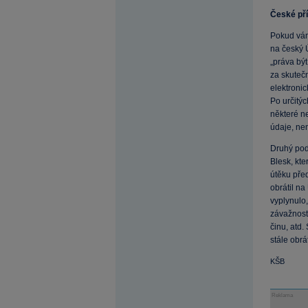
České př
Pokud vám
na český 
„práva bý
za skuteč
elektronic
Po určitýc
některé ne
údaje, ne
Druhý pod
Blesk, kte
útěku před
obrátil na
vyplynulo
závažnost
činu, atd.
stále obrá
KŠB
Reklama