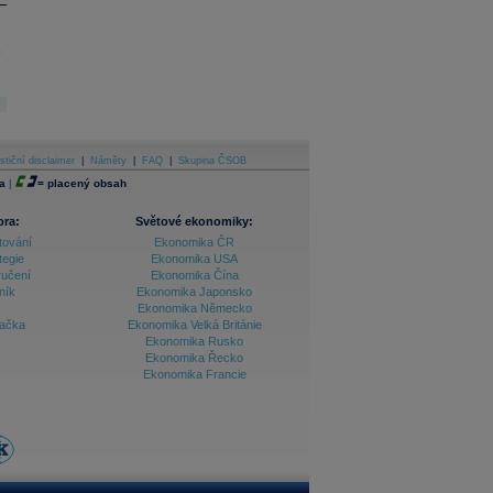
.
stiční disclaimer
|
Náměty
|
FAQ
|
Skupina ČSOB
a
|
=
placený obsah
ora:
Světové ekonomiky:
tování
Ekonomika ČR
tegie
Ekonomika USA
ručení
Ekonomika Čína
ník
Ekonomika Japonsko
Ekonomika Německo
lačka
Ekonomika Velká Británie
Ekonomika Rusko
Ekonomika Řecko
Ekonomika Francie