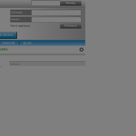
Hledej
Uživatel:
Heslo:
Nová registrace
Přihlásit
E PATRIA
DISKUSE
|
BLOG
0,94%
Reklama