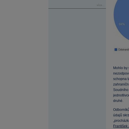
více...
Mohlo by 
nezodpově
schopna ta
zahraniční
Soudního 
jednotlivc
druhé.
Odborníků
údajů skr
„procházka
František 