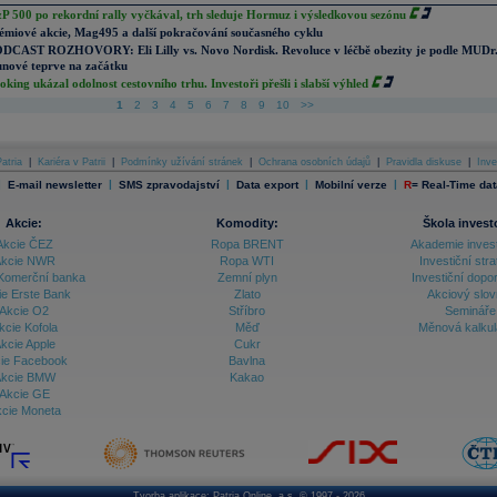
P 500 po rekordní rally vyčkával, trh sleduje Hormuz i výsledkovou sezónu
émiové akcie, Mag495 a další pokračování současného cyklu
DCAST ROZHOVORY: Eli Lilly vs. Novo Nordisk. Revoluce v léčbě obezity je podle MUDr
nové teprve na začátku
oking ukázal odolnost cestovního trhu. Investoři přešli i slabší výhled
1
2
3
4
5
6
7
8
9
10
>>
atria
|
Kariéra v Patrii
|
Podmínky užívání stránek
|
Ochrana osobních údajů
|
Pravidla diskuse
|
Inve
|
|
|
|
|
E-mail newsletter
SMS zpravodajství
Data export
Mobilní verze
R
=
Real-Time dat
Akcie:
Komodity:
Škola invest
Akcie ČEZ
Ropa BRENT
Akademie inves
kcie NWR
Ropa WTI
Investiční stra
Komerční banka
Zemní plyn
Investiční dopo
ie Erste Bank
Zlato
Akciový slov
Akcie O2
Stříbro
Semináře
kcie Kofola
Měď
Měnová kalku
kcie Apple
Cukr
ie Facebook
Bavlna
kcie BMW
Kakao
Akcie GE
cie Moneta
Tvorba aplikace:
Patria Online, a.s.
© 1997 - 2026