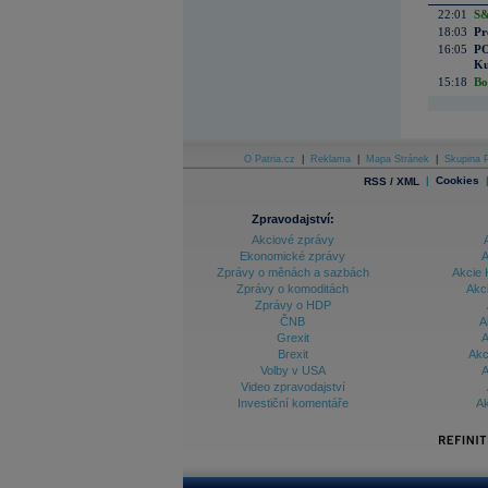
22:01
S&
18:03
Pr
16:05
PO
Ku
15:18
Bo
O Patria.cz
|
Reklama
|
Mapa Stránek
|
Skupina P
|
Cookies
RSS / XML
Zpravodajství:
Akciové zprávy
Ekonomické zprávy
A
Zprávy o měnách a sazbách
Akcie 
Zprávy o komoditách
Akc
Zprávy o HDP
ČNB
A
Grexit
A
Brexit
Akc
Volby v USA
A
Video zpravodajství
Investiční komentáře
Ak