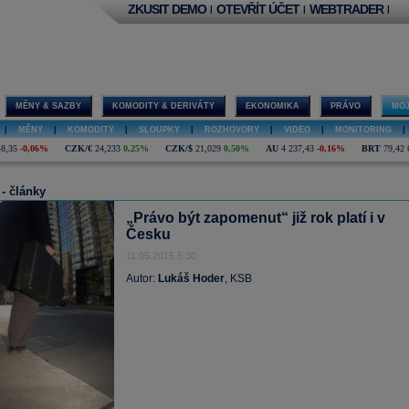
ZKUSIT DEMO
OTEVŘÍT ÚČET
WEBTRADER
|
|
|
MĚNY & SAZBY
KOMODITY & DERIVÁTY
EKONOMIKA
PRÁVO
MOJ
|
MĚNY
|
KOMODITY
|
SLOUPKY
|
ROZHOVORY
|
VIDEO
|
MONITORING
|
48,35
-0,06%
CZK/€
24,233
0,25%
CZK/$
21,029
0,50%
AU
4 237,43
-0,16%
BRT
79,42
 - články
„Právo být zapomenut“ již rok platí i v
Česku
11.05.2015 5:30
Autor:
Lukáš Hoder
, KSB