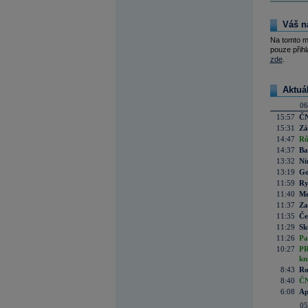
Váš n
Na tomto m
pouze přihl
zde
.
Aktuá
06
15:57
ČN
15:31
Zá
14:47
Rů
14:37
Ba
13:32
Ni
13:19
Go
11:59
Ry
11:40
Me
11:37
Za
11:35
Če
11:29
Sk
11:26
Pa
10:27
PR
kn
8:43
Ro
8:40
ČN
6:08
Ap
05