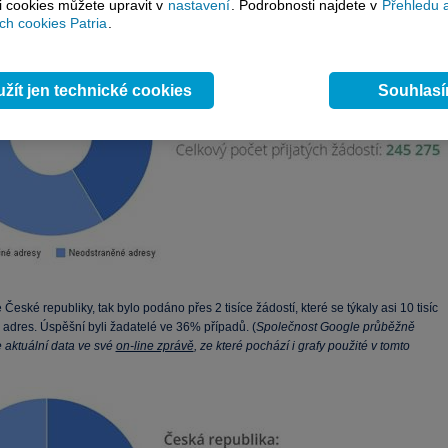
si cookies můžete upravit v
nastavení
. Podrobnosti najdete v
Přehledu 
h cookies Patria
.
žít jen technické cookies
Souhlas
 České republiky, tak bylo podáno přes 2 tisíce žádostí, které se týkaly asi 10 tisíc
adres. Úspěšní byli žadatelé ve 36% případů. (
Společnost Google průběžně
 aktuální data ve své
on-line zprávě
, ze které pochází i grafy použité v tomto