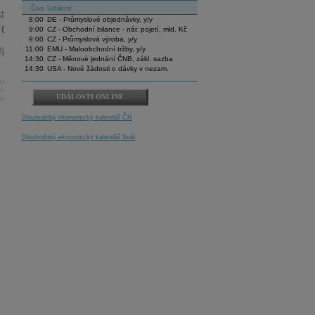
Čas
Událost
8:00
DE - Průmyslové objednávky, y/y
9:00
CZ - Obchodní bilance - nár. pojetí, mld. Kč
9:00
CZ - Průmyslová výroba, y/y
11:00
EMU - Maloobchodní tržby, y/y
14:30
CZ - Měnové jednání ČNB, zákl. sazba
14:30
USA - Nové žádosti o dávky v nezam.
UDÁLOSTI ONLINE
Dlouhodobý ekonomický kalendář ČR
Dlouhodobý ekonomický kalendář Svět