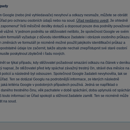
ípady
 Google (nebo jiné vyhledavače) nevyhoví a odkazy nesmaže, můžete se obrátit
Úřad pro ochranu osobních údajů nebo na soud.
Úřad nedávno uvedl
, že ohledně
t zapomenut“ řeší měsíčně desítky dotazů a doposud pouze dva podněty považoval
ně vážné. V jednom podnětu se stěžovateli nelíbilo, že společnost Google ve svém
kém formuláři vyžaduje z důvodu identifikace žadatele i obrázek osobního průkazu
h změnách ve formuláři je nicméně možné použít jakýkoliv identifikační průkaz a
podstatné údaje lze začernit, takže abyste nechali znepřístupnit své staré osobní
musíte poskytnout zbytečně i řadu nových.
nět se týkal případu, kdy stěžovatel požadoval smazání odkazu na článek v deníku
rý napsal, že stěžovatel před lety spáchal závažný trestný čin, strávil dva měsíce na
 policií a následně byl odsouzen. Společnost Google žadateli nevyhověla, tak se
 Úřad. Ten se dotázal Googlu na podrobnější informace, ze kterých následně
, jaká kritéria Google v podobných případech používá. Jedná se například o
 daného trestného činu, věk pachatele v době spáchání, doba uplynulá od spáchán
 S touto informací se Úřad spokojil a stížnost žadatele zamítl. Ten se nicméně může
tit na soud.