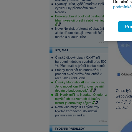
Detailně 
Rychlejší růst, vyšší marže a lepší
podmínkác
výhled. Lilly překonává Novo
Nordisk
Booking ukázal odolnost cestovního
trhu. Investoři přešli i slabší výhled
Pou
Novo Nordisk překonal očekávání,
akcie přesto klesají. Investoři řeší
marže a budoucí růst
více...
IPO, M&A
Čínský čipový gigant CXMT při
burzovním debutu vystřelil přes 500
%. Překonal i největší banku země
Stát by mohl dát na burzu až 40
procent akcií pražského letiště v
roce 2028, řekl Babiš
Čínský Moonshot AI míří na burzu.
Jeho model Kimi K3 znovu rozvířil
debatu o budoucnosti AI
Co se týče
SK Hynix míří na Nasdaq. O jeden z
webových 
největších burzovních debutů v
zveřejňuje
historii je obrovský zájem
Nová vlna mega IPO hýbe trhy.
článku.
)
Rychlé zařazování do indexů
přináší šance i rizika
více...
TÝDENNÍ PŘEHLEDY