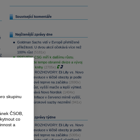
Související komentáře
Nejčtenější zprávy dne
é
Goldman Sachs vidí v Evropě přehlížené
příležitosti. U dvou akcií očekává více než
y
100% růst
(5181x)
ač
PREVIEW: CSG míří k dalšímu růstu.
Klíčové bude tempo obranné divize a vývoj
zakázkové knihy
(2705x)
PODCAST ROZHOVORY: Eli Lilly vs. Novo
Nordisk. Revoluce v léčbě obezity je podle
MUDr. Kunové teprve na začátku
(2690x)
Rychlejší růst, vyšší marže a lepší výhled.
Lilly překonává Novo Nordisk
(1404x)
pro skupinu
Rozbřesk: Inflace v červenci mírně vyšší,
ČNB dnes úrokové sazby nezmění
(941x)
ránek ČSOB,
Nejčtenější zprávy týdne
kytnout co
innost a
PODCAST ROZHOVORY: Eli Lilly vs. Novo
Nordisk. Revoluce v léčbě obezity je podle
MUDr. Kunové teprve na začátku
(5305x)