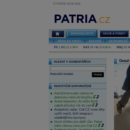
ČTVRTEK 06.08.2026
ZPRAVODAJSTVÍ
AKCIE & FONDY
|
PŘEHLED ZPRÁV
|
AKCIOVÉ
|
EKONOMICKÉ
PX
2 805,12
1,30%
DAX
26 140,13
0,05%
NDQ
26 3
Detail
HLEDAT V KOMENTÁŘÍCH
Pokročilé hledání
hledat
INVESTIČNÍ DOPORUČENÍ
AstraZeneca jako sázka na
defenzivu mimo AI horečku
Arista Networks: AI může firmě
zajistit příznivý vítr do zad
Analytický radar: Colt CZ roste díky
vyšší marži, širší integraci i
stabilnějšímu byznysu
Nové střelivo pro další růst. Patria
mění cílovou cenu pro Colt CZ
Goldman Sachs: Je dobrý okamžik