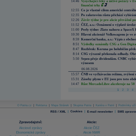
14:46
Vysychající řeky a ničivé požáry v E
finanční trhy
12:55
Co je vlastně cílem americké centrál
12:35
Po raketovém růstu přichází vybírán
12:26
Závěr týdne je pro akcie převážně po
11:52
ČEZ, a.s.: Oznámení o výplatě úrok
11:00
Perly týdne: Zlato nahoru a SpaceX 
10:30
Hlavní akcionář Volkswagenu je ve z
8:59
Komerční banka, a.s.: Výpis z obchod
8:51
Výsledky oznámily CSG a Gen Digital
8:47
Rozbřesk: Koruna po holubičím přek
8:14
CSG výrazně překonala odhady. Obran
5:50
Srpen přeje dividendám. CNBC vybírá
výnosem
06.08.2026
15:57
ČNB ve vyčkávacím režimu, zvýšení s
15:31
Zásoby plynu v EU jsou pro toto obdo
14:47
Růst MercadoLibre akceleruje na 50 %
1
2
3
4
O Patria.cz
|
Reklama
|
Mapa Stránek
|
Skupina Patria
|
Kariéra v Patrii
|
Podmínky uží
|
Cookies
|
|
RSS / XML
E-mail newsletter
SMS zpravod
Zpravodajství:
Akcie:
Akciové zprávy
Akcie ČEZ
Ekonomické zprávy
Akcie NWR