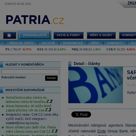
ZKU
SOBOTA 08.08.2026
ZPRAVODAJSTVÍ
AKCIE & FONDY
MĚNY & SAZBY
KOMODIT
|
PŘEHLED ZPRÁV
|
AKCIOVÉ
|
EKONOMICKÉ
|
MĚNY
|
KOMODITY
|
SL
PX
2 785,07
-0,71%
DAX
26 319,45
0,69%
NDQ
26 690,62
1,30%
CZK/€
24,232
-0,02%
Detail - články
HLEDAT V KOMENTÁŘÍCH
S&P
vče
Pokročilé hledání
hledat
10.06
INVESTIČNÍ DOPORUČENÍ
Autor
AstraZeneca jako sázka na
defenzivu mimo AI horečku
Arista Networks: AI může firmě
zajistit příznivý vítr do zad
Analytický radar: Colt CZ roste díky
vyšší marži, širší integraci i
stabilnějšímu byznysu
Mezinárodní ratingová agentura Standa
Nové střelivo pro další růst. Patria
včetně rakouské
Erste
Group Bank, n
mění cílovou cenu pro Colt CZ
Goldman Sachs: Je dobrý okamžik