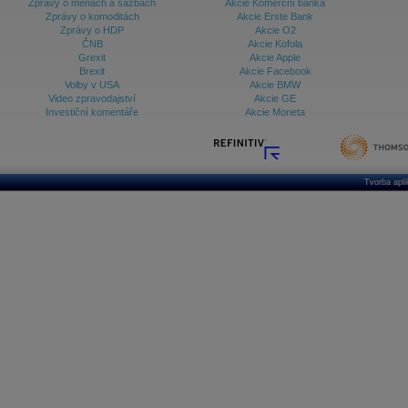
Zprávy o měnách a sazbách
Akcie Komerční banka
Zprávy o komoditách
Akcie Erste Bank
Zprávy o HDP
Akcie O2
ČNB
Akcie Kofola
Grexit
Akcie Apple
Brexit
Akcie Facebook
Volby v USA
Akcie BMW
Video zpravodajství
Akcie GE
Investiční komentáře
Akcie Moneta
Tvorba apl