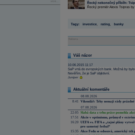
více...
Řecký nekonečný příběh: Tsip
Řecký premiér Alexis Tsipras by 
Tagy:
investice
,
rating
,
banky
Reklama
Váš názor
10.06.2015 11:17
SaP vrtá do evropských bank. Možná by bylo 
Nevěřím, že je SaP objktivní.
Juniper
Aktuální komentáře
08.08.2026
8:41
Víkendář: Trhy nemají rády prázdné 
07.08.2026
22:05
Slabá data z trhu práce pomohla akc
17:51
Akcie v optimismu, průmysl v extrémn
16:20
UEFA vs. FIFA a „tajné plány vytvoř
pro samotný fotbal“
15:35
Akce Fedu se odsouvá, americký trh 