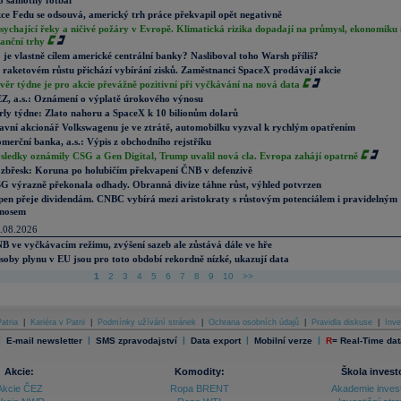
o samotný fotbal“
ce Fedu se odsouvá, americký trh práce překvapil opět negativně
sychající řeky a ničivé požáry v Evropě. Klimatická rizika dopadají na průmysl, ekonomiku 
nanční trhy
 je vlastně cílem americké centrální banky? Nasliboval toho Warsh příliš?
 raketovém růstu přichází vybírání zisků. Zaměstnanci SpaceX prodávají akcie
věr týdne je pro akcie převážně pozitivní při vyčkávání na nová data
Z, a.s.: Oznámení o výplatě úrokového výnosu
rly týdne: Zlato nahoru a SpaceX k 10 bilionům dolarů
avní akcionář Volkswagenu je ve ztrátě, automobilku vyzval k rychlým opatřením
merční banka, a.s.: Výpis z obchodního rejstříku
sledky oznámily CSG a Gen Digital, Trump uvalil nová cla. Evropa zahájí opatrně
zbřesk: Koruna po holubičím překvapení ČNB v defenzivě
G výrazně překonala odhady. Obranná divize táhne růst, výhled potvrzen
pen přeje dividendám. CNBC vybírá mezi aristokraty s růstovým potenciálem i pravidelným
nosem
.08.2026
B ve vyčkávacím režimu, zvýšení sazeb ale zůstává dále ve hře
soby plynu v EU jsou pro toto období rekordně nízké, ukazují data
1
2
3
4
5
6
7
8
9
10
>>
atria
|
Kariéra v Patrii
|
Podmínky užívání stránek
|
Ochrana osobních údajů
|
Pravidla diskuse
|
Inve
|
|
|
|
|
E-mail newsletter
SMS zpravodajství
Data export
Mobilní verze
R
=
Real-Time dat
Akcie:
Komodity:
Škola invest
Akcie ČEZ
Ropa BRENT
Akademie inves