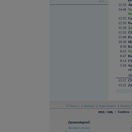
pr
více...
15:35
Ak
14:46
Vy
fi
12:55
Co
12:35
Po
12:26
Zá
11:52
ČE
11:00
Pe
10:30
Hl
8:59
Ko
8:51
Vý
8:47
Ro
8:14
CS
5:50
Sr
vý
06
15:57
ČN
15:31
Zá
O Patria.cz
|
Reklama
|
Mapa Stránek
|
Skupina P
|
Cookies
RSS / XML
Zpravodajství:
Akciové zprávy