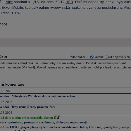
ílů.
Nike
spadnul o 1,9 % na cenu 63,12
USD
. Dalšími odpadlíky indexu byly akc
a
Exxon
Mobile, kde byly patrné výběry zisků naakumulované za poslední dny. Akci
,8 resp. 1,1 %.
noce.
ázor
Přidat názor
Pavouk
Od nejnovějších
|
ístě můžete zahájit diskusi. Zatím nebyl zadán žádný názor. Do diskuse mohou přispívat
ášení uživatelé (
Přihlásit
). Pokud nemáte účet, na který byste se mohli přihlásit, registrujte se
lní komentáře
.08.2026
kendář: Nebojte se, Warsh ve skutečnosti nemá velení
.08.2026
kendář: Trhy nemají rády prázdné řeči
.08.2026
abá data z trhu práce pomohla akciím
cie v optimismu, průmysl v extrémním, dluhopisy neprotestují
FA vs. FIFA a „tajné plány vytvořené bezcharakterními lidmi, které mají pochybné přínosy