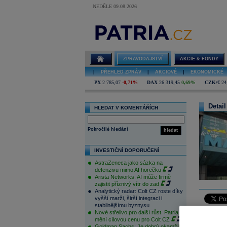
NEDĚLE 09.08.2026
ZPRAVODAJSTVÍ
AKCIE & FONDY
|
PŘEHLED ZPRÁV
|
AKCIOVÉ
|
EKONOMICKÉ
PX
2 785,07
-0,71%
DAX
26 319,45
0,69%
CZK/€
24
Detail
HLEDAT V KOMENTÁŘÍCH
Pokročilé hledání
hledat
INVESTIČNÍ DOPORUČENÍ
AstraZeneca jako sázka na
defenzivu mimo AI horečku
Arista Networks: AI může firmě
zajistit příznivý vítr do zad
Analytický radar: Colt CZ roste díky
vyšší marži, širší integraci i
stabilnějšímu byznysu
Nové střelivo pro další růst. Patria
Americké 
mění cílovou cenu pro Colt CZ
úrovní. B
Goldman Sachs: Je dobrý okamžik