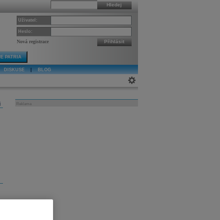
Hledej
Uživatel:
Heslo:
Nová registrace
Přihlásit
E PATRIA
DISKUSE
|
BLOG
j
Reklama
h
h