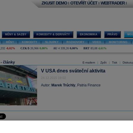
ZKUSIT DEMO
OTEVŘÍT ÚČET
WEBTRADER
|
|
|
MĚNY & SAZBY
KOMODITY & DERIVÁTY
EKONOMIKA
PRÁVO
MOJ
|
MĚNY
|
KOMODITY
|
SLOUPKY
|
ROZHOVORY
|
VIDEO
|
MONITORING
|
,232
-0,02%
CZK/$
20,966
0,00%
AU
4 339,26
0,00%
BRT
83,08
4,61%
 - články
E-mailem
Zpět
Tisk
Diskutu
|
|
|
V USA dnes sváteční aktivita
24.12.2015 19:02
Autor:
Marek Trúchly
, Patria Finance
akciové indexy dnes ve zkrácené seanci oscilovaly blízko včerejších zavíracíc
urzy v New Yorku dnes obchodovaly ve svátečním módu. Objemy u zobchovanýc