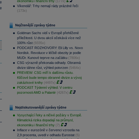
ekonomiku i finanční trhy
(177x)
ie
Víkendář: Trhy nemají rády prázdné řeči
e
(173x)
Nejčtenější zprávy týdne
Goldman Sachs vidí v Evropě přehlížené
příležitosti. U dvou akcií očekává více než
100% růst
(9335x)
PODCAST ROZHOVORY: Eli Lilly vs. Novo
Nordisk. Revoluce v léčbě obezity je podle
MUDr. Kunové teprve na začátku
(7806x)
CSG výrazně překonala odhady. Obranná
divize táhne růst, výhled potvrzen
(5464x)
PREVIEW: CSG míří k dalšímu růstu.
Klíčové bude tempo obranné divize a vývoj
zakázkové knihy
(4497x)
PODCAST Týdenní výhled: V centru
pozornosti AMD a Palantir
(4267x)
Nejdiskutovanější zprávy týdne
Vysychající řeky a ničivé požáry v Evropě.
Klimatická rizika dopadají na průmysl,
ekonomiku i finanční trhy
(7)
Inflace v eurozóně v červenci vzrostla na
2,9 procenta, uvedl v odhadu Eurostat
(5)