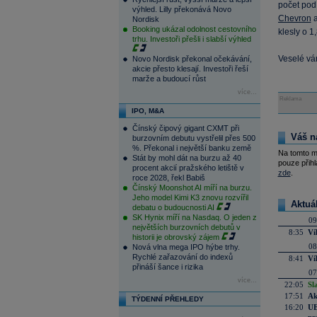
počet pod
výhled. Lilly překonává Novo
Chevron
Nordisk
Booking ukázal odolnost cestovního
klesly o 1
trhu. Investoři přešli i slabší výhled
Veselé vá
Novo Nordisk překonal očekávání,
akcie přesto klesají. Investoři řeší
marže a budoucí růst
více...
Reklama
IPO, M&A
Čínský čipový gigant CXMT při
Váš n
burzovním debutu vystřelil přes 500
%. Překonal i největší banku země
Na tomto m
Stát by mohl dát na burzu až 40
pouze přihl
procent akcií pražského letiště v
zde
.
roce 2028, řekl Babiš
Čínský Moonshot AI míří na burzu.
Jeho model Kimi K3 znovu rozvířil
Aktuá
debatu o budoucnosti AI
SK Hynix míří na Nasdaq. O jeden z
09
největších burzovních debutů v
8:35
Ví
historii je obrovský zájem
08
Nová vlna mega IPO hýbe trhy.
Rychlé zařazování do indexů
8:41
Ví
přináší šance i rizika
07
více...
22:05
Sl
17:51
Ak
TÝDENNÍ PŘEHLEDY
16:20
UE