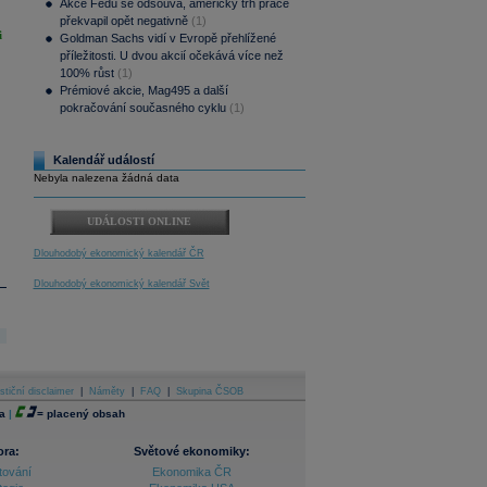
Akce Fedu se odsouvá, americký trh práce
překvapil opět negativně
(1)
i
Goldman Sachs vidí v Evropě přehlížené
příležitosti. U dvou akcií očekává více než
100% růst
(1)
Prémiové akcie, Mag495 a další
pokračování současného cyklu
(1)
Kalendář událostí
Nebyla nalezena žádná data
UDÁLOSTI ONLINE
Dlouhodobý ekonomický kalendář ČR
Dlouhodobý ekonomický kalendář Svět
stiční disclaimer
|
Náměty
|
FAQ
|
Skupina ČSOB
a
|
=
placený obsah
ora:
Světové ekonomiky:
tování
Ekonomika ČR