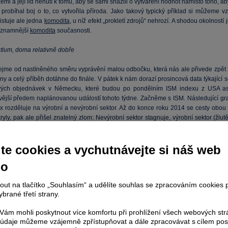
zemi a její lid nenutí k tomu, aby se sami snažili o vytváření hodnot namísto toho, a
probíhal boj o to, co vytvořila příroda. Jako takový typický příklad si můžeme vz
istuje ale jedna
komodita
, u níž efekt „prokletí zdrojů“ nehrozí. A shodou okolností 
významnější
komodita
současnosti.
útlum, doma relativně dobře
ejme od nastíněného směru vyprávění malou odbočku, která nás ale přivede zpět 
ny a celý příběh dotáhne do finále. V pátek k nám dorazí prosincová data týkající 
vých objednávek v Německu, které budou po pondělním ISM indexu z USA as
vější předem naplánovanou událostí tohoto týdne. Začněme s ISM. Následující gra
ex rozděluje na výrobní a nevýrobní sektor. Až do konce roku 2014 se cesty obou 
ryly, pak ale přišel znatelný zlom: Nevýrobní sektor stagnuje, výrobní sektor (žlut
znatelným poklesem. Ten první je přitom orientovaný spíše na domácí ekonomiku
na zahraničí.
te cookies a vychutnávejte si náš web
no
nout na tlačítko „Souhlasím“ a udělíte souhlas se zpracováním cookies 
brané třetí strany.
ám mohli poskytnout více komfortu při prohlížení všech webových st
to údaje můžeme vzájemně zpřístupňovat a dále zpracovávat s cílem pos