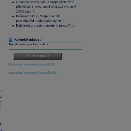
Goldman Sachs vidí v Evropě přehlížené
příležitosti. U dvou akcií očekává více než
100% růst
(1)
Prémiové akcie, Mag495 a další
pokračování současného cyklu
(1)
Definitivní proražení stoletého trendu?
(1)
Kalendář událostí
Nebyla nalezena žádná data
UDÁLOSTI ONLINE
Dlouhodobý ekonomický kalendář ČR
Dlouhodobý ekonomický kalendář Svět
a
u
a
)
.
u