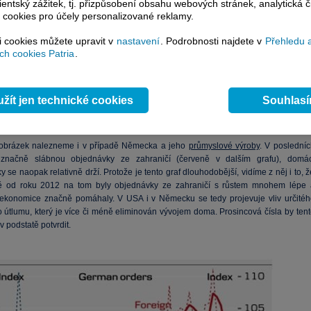
lientský zážitek, tj. přizpůsobení obsahu webových stránek, analytická č
 cookies pro účely personalizované reklamy.
si cookies můžete upravit v
nastavení
. Podrobnosti najdete v
Přehledu 
h cookies Patria
.
žít jen technické cookies
Souhlas
obrázek nalezneme i v případě Německa a jeho
průmyslové výroby
. V posledníc
 značně slábnou objednávky ze zahraničí (červeně v dalším grafu), domác
 se naopak relativně drží. Protože je tento graf dlouhodobější, vidíme z něj i to, 
tě od roku 2012 na tom byly objednávky ze zahraničí s růstem mnohem lépe 
konomice značně pomáhaly. V USA i v Německu se tedy projevuje vliv určitéh
o útlumu, který je více či méně eliminován vývojem doma. Prosincová čísla by tent
v podstatě potvrdit.