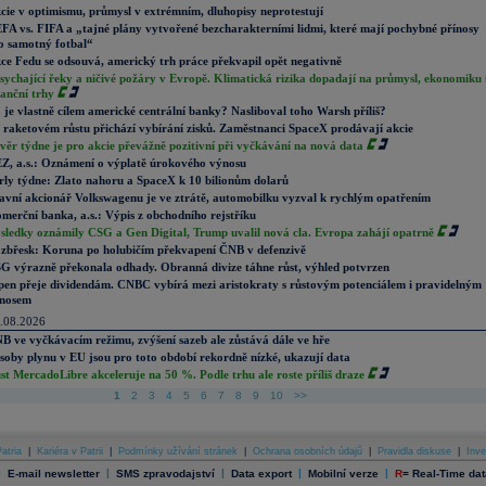
cie v optimismu, průmysl v extrémním, dluhopisy neprotestují
FA vs. FIFA a „tajné plány vytvořené bezcharakterními lidmi, které mají pochybné přínosy
o samotný fotbal“
ce Fedu se odsouvá, americký trh práce překvapil opět negativně
sychající řeky a ničivé požáry v Evropě. Klimatická rizika dopadají na průmysl, ekonomiku 
nanční trhy
 je vlastně cílem americké centrální banky? Nasliboval toho Warsh příliš?
 raketovém růstu přichází vybírání zisků. Zaměstnanci SpaceX prodávají akcie
věr týdne je pro akcie převážně pozitivní při vyčkávání na nová data
Z, a.s.: Oznámení o výplatě úrokového výnosu
rly týdne: Zlato nahoru a SpaceX k 10 bilionům dolarů
avní akcionář Volkswagenu je ve ztrátě, automobilku vyzval k rychlým opatřením
merční banka, a.s.: Výpis z obchodního rejstříku
sledky oznámily CSG a Gen Digital, Trump uvalil nová cla. Evropa zahájí opatrně
zbřesk: Koruna po holubičím překvapení ČNB v defenzivě
G výrazně překonala odhady. Obranná divize táhne růst, výhled potvrzen
pen přeje dividendám. CNBC vybírá mezi aristokraty s růstovým potenciálem i pravidelným
nosem
.08.2026
B ve vyčkávacím režimu, zvýšení sazeb ale zůstává dále ve hře
soby plynu v EU jsou pro toto období rekordně nízké, ukazují data
st MercadoLibre akceleruje na 50 %. Podle trhu ale roste příliš draze
1
2
3
4
5
6
7
8
9
10
>>
atria
|
Kariéra v Patrii
|
Podmínky užívání stránek
|
Ochrana osobních údajů
|
Pravidla diskuse
|
Inve
|
|
|
|
|
E-mail newsletter
SMS zpravodajství
Data export
Mobilní verze
R
=
Real-Time dat