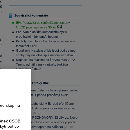
by
ít
je
Související komentáře
IEA: Poptávka po ropě slábne, zásoby
OECD jsou nejníže za 30 let
Pár úvah o dalším komoditním cyklu
probíhajícím během AI boomu
z
Perly týdne: Dobrá kombinace pro akcie a
se
testování Fedu
i
Gundlach: Na zlatu přijde lepší bod vstupu,
sazby půjdou letos spíš nahoru než dolů
f
Ropa letí na maxima od června roku 2022.
v
Trump odmítl íránský návrh, blokáda
ě)
Hormuzu zůstává
,
Nejčtenější zprávy dne
Po raketovém růstu přichází vybírání zisků.
Zaměstnanci SpaceX prodávají akcie
(450x)
Goldman Sachs vidí v Evropě přehlížené
pro skupinu
příležitosti. U dvou akcií očekává více než
100% růst
(401x)
PODCAST ROZHOVORY: Eli Lilly vs. Novo
ránek ČSOB,
Nordisk. Revoluce v léčbě obezity je podle
kytnout co
MUDr. Kunové teprve na začátku
(292x)