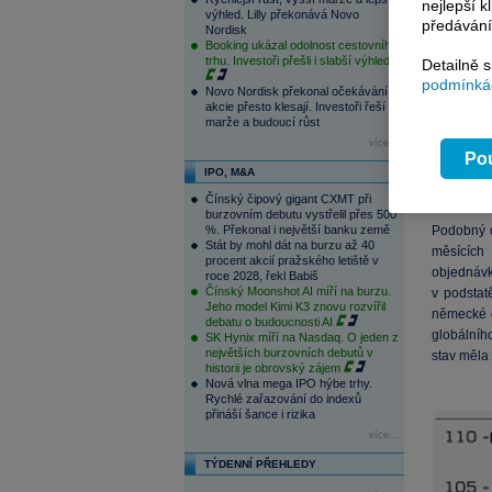
nejlepší k
výhled. Lilly překonává Novo
předávání
Nordisk
Booking ukázal odolnost cestovního
trhu. Investoři přešli i slabší výhled
Detailně 
podmínkác
Novo Nordisk překonal očekávání,
akcie přesto klesají. Investoři řeší
marže a budoucí růst
více...
Pou
IPO, M&A
Čínský čipový gigant CXMT při
burzovním debutu vystřelil přes 500
%. Překonal i největší banku země
Podobný 
Stát by mohl dát na burzu až 40
měsících
procent akcií pražského letiště v
objednávky
roce 2028, řekl Babiš
Čínský Moonshot AI míří na burzu.
v podsta
Jeho model Kimi K3 znovu rozvířil
německé e
debatu o budoucnosti AI
globálníh
SK Hynix míří na Nasdaq. O jeden z
největších burzovních debutů v
stav měla 
historii je obrovský zájem
Nová vlna mega IPO hýbe trhy.
Rychlé zařazování do indexů
přináší šance i rizika
více...
TÝDENNÍ PŘEHLEDY