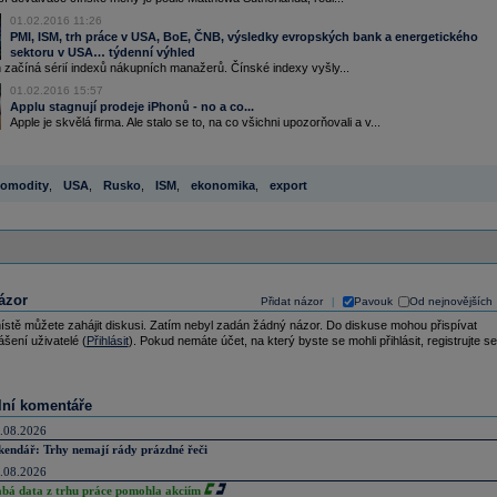
01.02.2016 11:26
PMI, ISM, trh práce v USA, BoE, ČNB, výsledky evropských bank a energetického
sektoru v USA… týdenní výhled
 začíná sérií indexů nákupních manažerů. Čínské indexy vyšly...
01.02.2016 15:57
Applu stagnují prodeje iPhonů - no a co...
Apple je skvělá firma. Ale stalo se to, na co všichni upozorňovali a v...
omodity
,
USA
,
Rusko
,
ISM
,
ekonomika
,
export
ázor
Přidat názor
Pavouk
Od nejnovějších
|
ístě můžete zahájit diskusi. Zatím nebyl zadán žádný názor. Do diskuse mohou přispívat
ášení uživatelé (
Přihlásit
). Pokud nemáte účet, na který byste se mohli přihlásit, registrujte se
lní komentáře
.08.2026
kendář: Trhy nemají rády prázdné řeči
.08.2026
abá data z trhu práce pomohla akciím