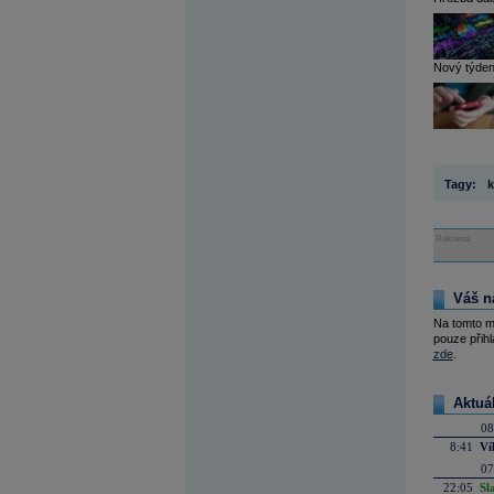
Nový týden
Tagy:
k
Reklama
Váš n
Na tomto m
pouze přihl
zde
.
Aktuá
08
8:41
Ví
07
22:05
Sl