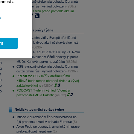
innost a
CSG výrazně překonala odhady. Obranná
divize táhne růst, výhled potvrzen
(256x)
Slabá data z trhu práce pomohla akciím
(193x)
a
Nejčtenější zprávy týdne
Goldman Sachs vidí v Evropě přehlížené
příležitosti. U dvou akcií očekává více než
ím
100% růst
(8630x)
PODCAST ROZHOVORY: Eli Lilly vs. Novo
Nordisk. Revoluce v léčbě obezity je podle
MUDr. Kunové teprve na začátku
(6825x)
h
CSG výrazně překonala odhady. Obranná
í
divize táhne růst, výhled potvrzen
(4930x)
že
PREVIEW: CSG míří k dalšímu růstu.
a
Klíčové bude tempo obranné divize a vývoj
o
zakázkové knihy
(4280x)
PODCAST Týdenní výhled: V centru
o
pozornosti AMD a Palantir
(4182x)
Nejdiskutovanější zprávy týdne
Inflace v eurozóně v červenci vzrostla na
2,9 procenta, uvedl v odhadu Eurostat
(5)
Akce Fedu se odsouvá, americký trh práce
překvapil opět negativně
(1)