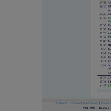
17:51
Ak
16:20
UE
pr
15:35
Ak
14:46
Vy
fi
12:55
Co
12:35
Po
12:26
Zá
11:52
ČE
11:00
Pe
10:30
Hl
8:59
Ko
8:51
Vý
8:47
Ro
8:14
CS
5:50
Sr
vý
06
15:57
ČN
15:31
Zá
14:47
Rů
O Patria.cz
|
Reklama
|
Mapa Stránek
|
Skupina P
|
Cookies
RSS / XML