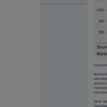
více...
Co je doma
Nejvzácně
jsem vlas
(globální
/nebo inv
naší prác
Země jak
Samozřej