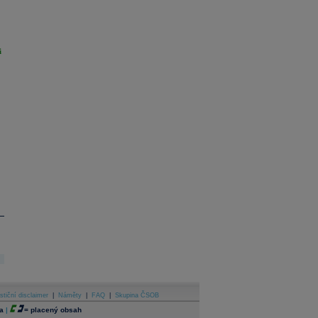
i
stiční disclaimer
|
Náměty
|
FAQ
|
Skupina ČSOB
a
|
=
placený obsah