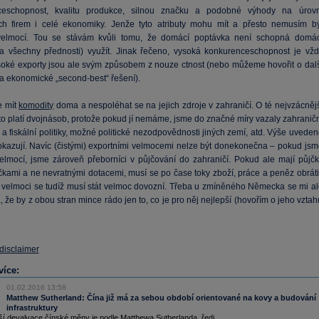
ceschopnost, kvalitu produkce, silnou značku a podobné výhody na úrovn
ých firem i celé ekonomiky. Jenže tyto atributy mohu mít a přesto nemusím bý
 velmocí. Tou se stávám kvůli tomu, že domácí poptávka není schopná domác
(a všechny přednosti) využít. Jinak řečeno, vysoká konkurenceschopnost je vžd
soké exporty jsou ale svým způsobem z nouze ctnost (nebo můžeme hovořit o dalš
na ekonomické „second-best“ řešení).
e mít
komodity
doma a nespoléhat se na jejich zdroje v zahraničí. O té nejvzácnějš
to platí dvojnásob, protože pokud jí nemáme, jsme do značné míry vazaly zahraničn
a fiskální politiky, možné politické nezodpovědnosti jiných zemí, atd. Výše uvede
dokazují. Navíc (čistými) exportními velmocemi nelze být donekonečna – pokud jsm
elmocí, jsme zároveň přeborníci v půjčování do zahraničí. Pokud ale mají půjčk
čkami a ne nevratnými dotacemi, musí se po čase toky zboží, práce a peněz obrátit
í velmoci se tudíž musí stát velmoc dovozní. Třeba u zmíněného Německa se mi al
 že by z obou stran mince rádo jen to, co je pro něj nejlepší (hovořím o jeho vzta
 disclaimer
více:
01.02.2016 13:58
Matthew Sutherland: Čína již má za sebou období orientované na kovy a budování
infrastruktury
í devalvace čínské měny je podle Matthewa Sutherlanda, ředi...