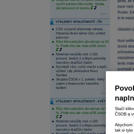
proto, že 
využít poklesu Microsoftu. Nvidia
mezi nimi 
dál tahounem AI boomu
Rusko. Ex
více...
to ta nej
VÝSLEDKY SPOLEČNOSTÍ - ČR
CSG výrazně překonala odhady.
Globální 
Obranná divize táhne růst, výhled
potvrzen
Nyní uděl
Růst MercadoLibre akceleruje na 50
%. Podle trhu ale roste příliš draze
druhé stra
průmyslo
Nintendo navýšilo zisk o 150
nejzajíma
procent. Switch 2 a Mario pomohly
navzdory dražším čipům
tento ind
Rychlejší růst, vyšší marže a lepší
podstatě k
výhled. Lilly překonává Novo
prochází 
Nordisk
Skupina ČSOB v 1. pololetí: Velký
ten druhý 
zájem o financování vlastního
Povol
bydlení
více...
napl
VÝSLEDKY SPOLEČNOSTÍ - SVĚT
Stačí klik
Růst MercadoLibre akceleruje na 50
%. Podle trhu ale roste příliš draze
ČSOB a vy
Nintendo navýšilo zisk o 150
Abychom V
procent. Switch 2 a Mario pomohly
navzdory dražším čipům
tak si ty
Rychlejší růst, vyšší marže a lepší