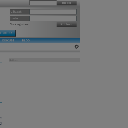
Hledej
Uživatel:
Heslo:
Nová registrace
Přihlásit
E PATRIA
DISKUSE
|
BLOG
j
Reklama
e
d