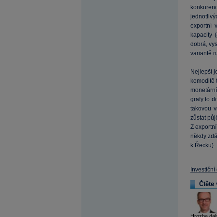
konkuren
jednotliv
exportní
kapacity 
dobrá, vy
variantě 
Nejlepší j
komoditě 
monetární 
grafy to 
takovou v
zůstat půj
Z exportn
někdy zdá,
k Řecku).
Investiční
Čtěte 
Hrozba dalš