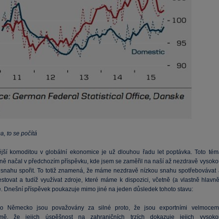
, to se počítá
jší komoditou v globální ekonomice je už dlouhou řadu let poptávka. Toto tém
tně načal v předchozím příspěvku, kde jsem se zaměřil na naší až nezdravě vysoko
) snahu spořit. To totiž znamená, že máme nezdravě nízkou snahu spotřebovávat 
estovat a tudíž využívat zdroje, které máme k dispozici, včetně (a vlastně hlavně
e. Dnešní příspěvek poukazuje mimo jiné na jeden důsledek tohoto stavu:
o Německo jsou považovány za silné proto, že jsou exportními velmocemi
mě, že jejich úspěšnost na zahraničních trzích dokazuje jejich vysoko