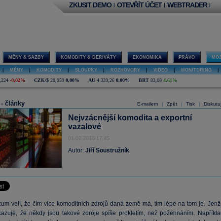
ZKUSIT DEMO
OTEVŘÍT ÚČET
WEBTRADER
|
|
|
MĚNY & SAZBY
KOMODITY & DERIVÁTY
EKONOMIKA
PRÁVO
MOJ
|
MĚNY
|
KOMODITY
|
SLOUPKY
|
ROZHOVORY
|
VIDEO
|
MONITORING
|
,224
-0,02%
CZK/$
20,959
0,00%
AU
4 339,26
0,00%
BRT
83,08
4,61%
 - články
E-mailem
Zpět
Tisk
Diskutu
|
|
|
Nejvzácnější komodita a exportní
vazalové
01.02.2016 17:45
Autor:
Jiří Soustružník
zum velí, že čím více komoditních zdrojů daná země má, tím lépe na tom je. Jenž
azuje, že někdy jsou takové zdroje spíše prokletím, než požehnáním. Napříkla