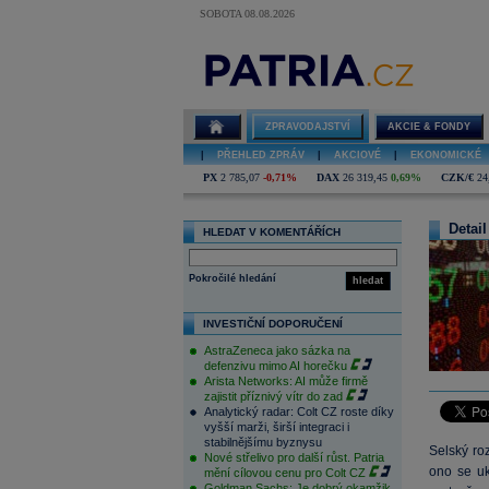
SOBOTA 08.08.2026
ZPRAVODAJSTVÍ
AKCIE & FONDY
|
PŘEHLED ZPRÁV
|
AKCIOVÉ
|
EKONOMICKÉ
PX
2 785,07
-0,71%
DAX
26 319,45
0,69%
CZK/€
24
Detail
HLEDAT V KOMENTÁŘÍCH
Pokročilé hledání
hledat
INVESTIČNÍ DOPORUČENÍ
AstraZeneca jako sázka na
defenzivu mimo AI horečku
Arista Networks: AI může firmě
zajistit příznivý vítr do zad
Analytický radar: Colt CZ roste díky
vyšší marži, širší integraci i
stabilnějšímu byznysu
Selský ro
Nové střelivo pro další růst. Patria
ono se uk
mění cílovou cenu pro Colt CZ
Goldman Sachs: Je dobrý okamžik