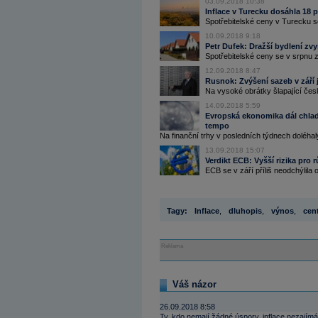
03.09.2018 10:38
Inflace v Turecku dosáhla 18 pr
Spotřebitelské ceny v Turecku s
10.09.2018 9:18
Petr Dufek: Dražší bydlení zvyš
Spotřebitelské ceny se v srpnu z
12.09.2018 8:47
Rusnok: Zvýšení sazeb v září je
Na vysoké obrátky šlapající čes
14.09.2018 5:59
Evropská ekonomika dál chladne
tempo
Na finanční trhy v posledních týdnech doléhaly 
13.09.2018 15:07
Verdikt ECB: Vyšší rizika pro rů
ECB se v září příliš neodchýlila o
Tagy:
Inflace
,
dluhopis
,
výnos
,
cen
Reklama
Váš názor
26.09.2018 8:58
Ty, kdo nemají žádné úspory, inflace nezajímá