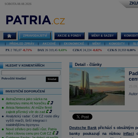
ZKU
SOBOTA 08.08.2026
ZPRAVODAJSTVÍ
AKCIE & FONDY
MĚNY & SAZBY
KOMODIT
|
PŘEHLED ZPRÁV
|
AKCIOVÉ
|
EKONOMICKÉ
|
MĚNY
|
KOMODITY
|
SL
PX
2 785,07
-0,71%
DAX
26 319,45
0,69%
CZK/€
24,224
-0,02%
CZK/$
20,959
0,00%
Detail - články
HLEDAT V KOMENTÁŘÍCH
Pad
cen
Pokročilé hledání
hledat
25.09
INVESTIČNÍ DOPORUČENÍ
Autor
AstraZeneca jako sázka na
defenzivu mimo AI horečku
Arista Networks: AI může firmě
zajistit příznivý vítr do zad
Analytický radar: Colt CZ roste díky
vyšší marži, širší integraci i
stabilnějšímu byznysu
Deutsche Bank
přichází s obsáhlým p
Nové střelivo pro další růst. Patria
mění cílovou cenu pro Colt CZ
banky poukazují na nízkou
inflaci
os
Goldman Sachs: Je dobrý okamžik