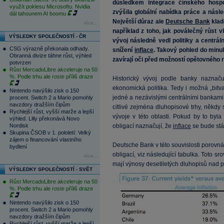
důsledkem integrace čínského hosp
využít poklesu Microsoftu. Nvidia
zvýšila globální nabídka práce a násl
dál tahounem AI boomu
Největší důraz ale
Deutsche Bank
klad
více...
například z toho, jak poválečný růst 
VÝSLEDKY SPOLEČNOSTÍ - ČR
vývoj následně vedl politiky a centrá
CSG výrazně překonala odhady.
snížení
inflace
. Takový pohled do minul
Obranná divize táhne růst, výhled
zavírají oči před možností opětovného 
potvrzen
Růst MercadoLibre akceleruje na 50
%. Podle trhu ale roste příliš draze
Historický vývoj podle banky naznač
ekonomická politika. Tedy i možná „bitv
Nintendo navýšilo zisk o 150
jedné a nezávislými centrálními bankami
procent. Switch 2 a Mario pomohly
navzdory dražším čipům
citlivé zejména dluhopisové trhy, někdy
Rychlejší růst, vyšší marže a lepší
vývoje v této oblasti. Pokud by to by
výhled. Lilly překonává Novo
Nordisk
obligací naznačují, že
inflace
se bude stá
Skupina ČSOB v 1. pololetí: Velký
zájem o financování vlastního
Deutsche Bank v této souvislosti porov
bydlení
obligací, viz následující tabulka. Toto sr
více...
mají výnosy desetiletých dluhopisů nad
VÝSLEDKY SPOLEČNOSTÍ - SVĚT
Růst MercadoLibre akceleruje na 50
%. Podle trhu ale roste příliš draze
Nintendo navýšilo zisk o 150
procent. Switch 2 a Mario pomohly
navzdory dražším čipům
Rychlejší růst, vyšší marže a lepší