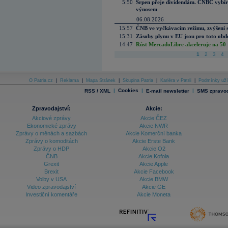
5:50
Srpen přeje dividendám. CNBC vybírá
výnosem
06.08.2026
15:57
ČNB ve vyčkávacím režimu, zvýšení s
15:31
Zásoby plynu v EU jsou pro toto obdo
14:47
Růst MercadoLibre akceleruje na 50 %
1
2
3
4
O Patria.cz
|
Reklama
|
Mapa Stránek
|
Skupina Patria
|
Kariéra v Patrii
|
Podmínky uží
|
Cookies
|
|
RSS / XML
E-mail newsletter
SMS zpravod
Zpravodajství:
Akcie:
Akciové zprávy
Akcie ČEZ
Ekonomické zprávy
Akcie NWR
Zprávy o měnách a sazbách
Akcie Komerční banka
Zprávy o komoditách
Akcie Erste Bank
Zprávy o HDP
Akcie O2
ČNB
Akcie Kofola
Grexit
Akcie Apple
Brexit
Akcie Facebook
Volby v USA
Akcie BMW
Video zpravodajství
Akcie GE
Investiční komentáře
Akcie Moneta