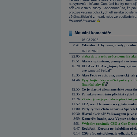
na vyrovnání inflace. Centrální banky nemusjí
hříčkou v rukou vlády. Koneckonců to, že jsou
protože většinu politických elit nějaká pofidér
většina žijebu´d z mezd, nebo ze sociálních 
Pracovitý Prosecký
Aktuální komentáře
08.08.2026
8:41
Víkendář: Trhy nemají rády prázdné 
07.08.2026
22:05
Slabá data z trhu práce pomohla akc
17:51
Akcie v optimismu, průmysl v extrémn
16:20
UEFA vs. FIFA a „tajné plány vytvoř
pro samotný fotbal“
15:35
Akce Fedu se odsouvá, americký trh 
14:46
Vysychající řeky a ničivé požáry v E
finanční trhy
12:55
Co je vlastně cílem americké centrál
12:35
Po raketovém růstu přichází vybírán
12:26
Závěr týdne je pro akcie převážně po
11:52
ČEZ, a.s.: Oznámení o výplatě úrok
11:00
Perly týdne: Zlato nahoru a SpaceX 
10:30
Hlavní akcionář Volkswagenu je ve z
8:59
Komerční banka, a.s.: Výpis z obchod
8:51
Výsledky oznámily CSG a Gen Digital
8:47
Rozbřesk: Koruna po holubičím přek
8:14
CSG výrazně překonala odhady. Obran