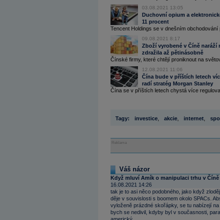
03.08.2021 13:05
Duchovní opium a elektronické
11 procent
Tencent Holdings se v dnešním obchodování pr
09.08.2021 8:17
Zboží vyrobené v Číně naráží 
zdražila až pětinásobně
Čínské firmy, které chtějí proniknout na světov
12.08.2021 11:06
Čína bude v příštích letech v
radí stratég Morgan Stanley
Čína se v příštích letech chystá více regulov
Tagy:
investice
,
akcie
,
internet
,
spo
Reklama
Váš názor
Když mluví Amík o manipulaci trhu v Číně
16.08.2021 14:26
tak je to asi něco podobného, jako když zloděj
děje v souvislosti s boomem okolo SPACs. Abs
vyloženě prázdné skořápky, se tu nabízejí na
bych se nedivil, kdyby byl v současnosti, par
americký.