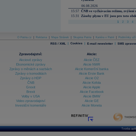
06.08.2026
15:57
ČNB ve vyčkávacím režimu, zvýšení s
15:31
Zásoby plynu v EU jsou pro toto obdo
1
2
3
4
O Patria.cz
|
Reklama
|
Mapa Stránek
|
Skupina Patria
|
Kariéra v Patrii
|
Podmínky uží
|
Cookies
|
|
RSS / XML
E-mail newsletter
SMS zpravod
Zpravodajství:
Akcie:
Akciové zprávy
Akcie ČEZ
Ekonomické zprávy
Akcie NWR
Zprávy o měnách a sazbách
Akcie Komerční banka
Zprávy o komoditách
Akcie Erste Bank
Zprávy o HDP
Akcie O2
ČNB
Akcie Kofola
Grexit
Akcie Apple
Brexit
Akcie Facebook
Volby v USA
Akcie BMW
Video zpravodajství
Akcie GE
Investiční komentáře
Akcie Moneta
Tvorba apl