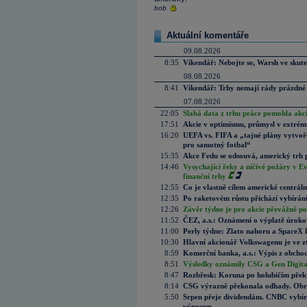
bob
Aktuální komentáře
09.08.2026
8:35
Víkendář: Nebojte se, Warsh ve skute
08.08.2026
8:41
Víkendář: Trhy nemají rády prázdné 
07.08.2026
22:05
Slabá data z trhu práce pomohla akc
17:51
Akcie v optimismu, průmysl v extrémn
16:20
UEFA vs. FIFA a „tajné plány vytvoř
pro samotný fotbal“
15:35
Akce Fedu se odsouvá, americký trh 
14:46
Vysychající řeky a ničivé požáry v E
finanční trhy
12:55
Co je vlastně cílem americké centrál
12:35
Po raketovém růstu přichází vybírán
12:26
Závěr týdne je pro akcie převážně po
11:52
ČEZ, a.s.: Oznámení o výplatě úrok
11:00
Perly týdne: Zlato nahoru a SpaceX 
10:30
Hlavní akcionář Volkswagenu je ve z
8:59
Komerční banka, a.s.: Výpis z obchod
8:51
Výsledky oznámily CSG a Gen Digital
8:47
Rozbřesk: Koruna po holubičím přek
8:14
CSG výrazně překonala odhady. Obran
5:50
Srpen přeje dividendám. CNBC vybírá
výnosem