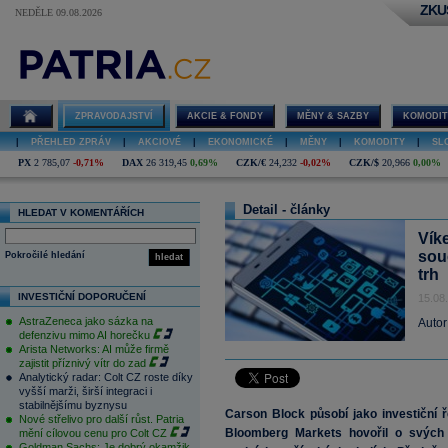
ZKU
NEDĚLE 09.08.2026
ZPRAVODAJSTVÍ
AKCIE & FONDY
MĚNY & SAZBY
KOMODIT
|
PŘEHLED ZPRÁV
|
AKCIOVÉ
|
EKONOMICKÉ
|
MĚNY
|
KOMODITY
|
SL
PX
2 785,07
-0,71%
DAX
26 319,45
0,69%
CZK/€
24,232
-0,02%
CZK/$
20,966
0,00%
Detail - články
HLEDAT V KOMENTÁŘÍCH
Vík
souč
Pokročilé hledání
hledat
trh
INVESTIČNÍ DOPORUČENÍ
15.08
AstraZeneca jako sázka na
Autor
defenzivu mimo AI horečku
Arista Networks: AI může firmě
zajistit příznivý vítr do zad
Analytický radar: Colt CZ roste díky
vyšší marži, širší integraci i
stabilnějšímu byznysu
Carson Block působí jako investiční 
Nové střelivo pro další růst. Patria
Bloomberg Markets hovořil o svých i
mění cílovou cenu pro Colt CZ
Goldman Sachs: Je dobrý okamžik