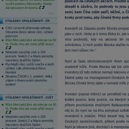
pozicích na čínských akciích. Předně u
využít poklesu Microsoftu. Nvidia
dospěl k závěru, že podvody tu jsou 
dál tahounem AI boomu
zemí, kam Čína stále patří, běžné, a Č
více...
kroky proti tomu, aby čínské firmy pod
VÝSLEDKY SPOLEČNOSTÍ - ČR
CSG výrazně překonala odhady.
Investoři ze Západu podle Blocka propad
Obranná divize táhne růst, výhled
jako u nich. Vede je k tomu třeba to, jak
potvrzen
vlna podvodů, kdy na akciový trh vs
Růst MercadoLibre akceleruje na 50
%. Podle trhu ale roste příliš draze
schránkou. U nich podle Blocka stačilo nav
tam není vůbec nic.“
Nintendo navýšilo zisk o 150
procent. Switch 2 a Mario pomohly
navzdory dražším čipům
Nyní je řada obchodovaných firem spo
Rychlejší růst, vyšší marže a lepší
znatelně hůře. Podle Blocka tak lze uči
výhled. Lilly překonává Novo
investory již tyto indicie nemají takovo
Nordisk
Skupina ČSOB v 1. pololetí: Velký
žádné páky na managament čínských fire
zájem o financování vlastního
Blocka čínské firmy stále v nemalé míře z
bydlení
více...
Investor popsal měnící se prostředí na
VÝSLEDKY SPOLEČNOSTÍ - SVĚT
krátké pozice, tedy pozice, na kterých
Růst MercadoLibre akceleruje na 50
přitom procházela značnými fluktuacemi
%. Podle trhu ale roste příliš draze
něj to, že nyní se na trhu pohybují sofist
investorů k ziskům. Před deseti lety,
Nintendo navýšilo zisk o 150
procent. Switch 2 a Mario pomohly
čínských společnostech, přitom podle něj
navzdory dražším čipům
Nyní je situace jiná, dochází i k manipulac
Rychlejší růst, vyšší marže a lepší