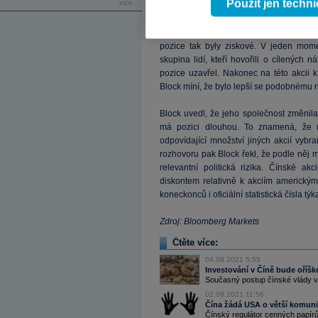
Použít jen techn
více...
Příkladem výše uvedeného může být a
podstatě prázdnou schránkou a on tak na 
pozice tak byly ziskové. V jeden mome
skupina lidí, kteří hovořili o cílených 
pozice uzavřel. Nakonec na této akcii 
Block míní, že bylo lepší se podobnému r
Block uvedl, že jeho společnost změnila 
má pozici dlouhou. To znamená, že 
odpovídající množství jiných akcií vybr
rozhovoru pak Block řekl, že podle něj m
relevantní politická rizika. Čínské 
diskontem relativně k akciím americkým
koneckonců i oficiální statistická čísla tý
Zdroj: Bloomberg Markets
Čtěte více:
04.08.2021 5:55
Investování v Číně bude oříšk
Současný postup čínské vlády vůč
02.08.2021 11:56
Čína žádá USA o větší komuni
Čínský regulátor cenných papírů