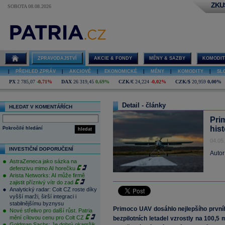
ZKU
SOBOTA 08.08.2026
ZPRAVODAJSTVÍ
AKCIE & FONDY
MĚNY & SAZBY
KOMODIT
|
PŘEHLED ZPRÁV
|
AKCIOVÉ
|
EKONOMICKÉ
|
MĚNY
|
KOMODITY
|
SL
PX
2 785,07
-0,71%
DAX
26 319,45
0,69%
CZK/€
24,224
-0,02%
CZK/$
20,959
0,00%
Detail - články
HLEDAT V KOMENTÁŘÍCH
Prim
hist
Pokročilé hledání
hledat
04.05
INVESTIČNÍ DOPORUČENÍ
Autor
AstraZeneca jako sázka na
defenzivu mimo AI horečku
Arista Networks: AI může firmě
zajistit příznivý vítr do zad
Analytický radar: Colt CZ roste díky
vyšší marži, širší integraci i
stabilnějšímu byznysu
Primoco UAV dosáhlo nejlepšího prvního
Nové střelivo pro další růst. Patria
mění cílovou cenu pro Colt CZ
bezpilotních letadel vzrostly na 100,5 
Goldman Sachs: Je dobrý okamžik