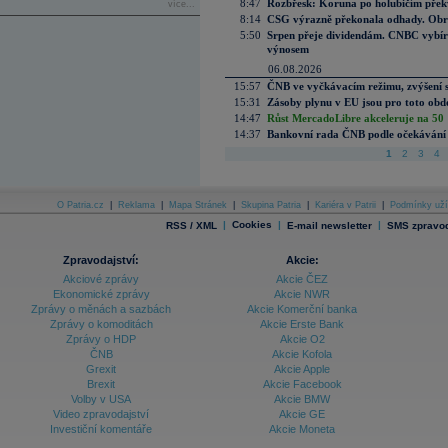
8:47
Rozbřesk: Koruna po holubičím přek
více...
8:14
CSG výrazně překonala odhady. Obran
5:50
Srpen přeje dividendám. CNBC vybírá
výnosem
06.08.2026
15:57
ČNB ve vyčkávacím režimu, zvýšení s
15:31
Zásoby plynu v EU jsou pro toto obdo
14:47
Růst MercadoLibre akceleruje na 50 %
14:37
Bankovní rada ČNB podle očekávání 
1
2
3
4
O Patria.cz
|
Reklama
|
Mapa Stránek
|
Skupina Patria
|
Kariéra v Patrii
|
Podmínky uží
|
Cookies
|
|
RSS / XML
E-mail newsletter
SMS zpravod
Zpravodajství:
Akcie:
Akciové zprávy
Akcie ČEZ
Ekonomické zprávy
Akcie NWR
Zprávy o měnách a sazbách
Akcie Komerční banka
Zprávy o komoditách
Akcie Erste Bank
Zprávy o HDP
Akcie O2
ČNB
Akcie Kofola
Grexit
Akcie Apple
Brexit
Akcie Facebook
Volby v USA
Akcie BMW
Video zpravodajství
Akcie GE
Investiční komentáře
Akcie Moneta