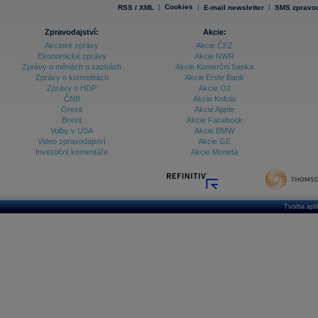
|
Cookies
|
|
RSS / XML
E-mail newsletter
SMS zpravod
Zpravodajství:
Akcie:
Akciové zprávy
Akcie ČEZ
Ekonomické zprávy
Akcie NWR
Zprávy o měnách a sazbách
Akcie Komerční banka
Zprávy o komoditách
Akcie Erste Bank
Zprávy o HDP
Akcie O2
ČNB
Akcie Kofola
Grexit
Akcie Apple
Brexit
Akcie Facebook
Volby v USA
Akcie BMW
Video zpravodajství
Akcie GE
Investiční komentáře
Akcie Moneta
Tvorba apl