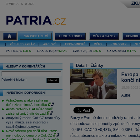
ZKU
ČTVRTEK 06.08.2026
ZPRAVODAJSTVÍ
AKCIE & FONDY
MĚNY & SAZBY
KOMODIT
|
PŘEHLED ZPRÁV
|
AKCIOVÉ
|
EKONOMICKÉ
|
MĚNY
|
KOMODITY
|
SL
PX
2 805,45
1,31%
DAX
26 169,29
0,16%
CZK/€
24,190
0,07%
CZK/$
20,961
0,17%
Detail - články
HLEDAT V KOMENTÁŘÍCH
Evropa 
končí n
Pokročilé hledání
hledat
18.06.2002 
INVESTIČNÍ DOPORUČENÍ
Autor:
AstraZeneca jako sázka na
defenzivu mimo AI horečku
Arista Networks: AI může firmě
zajistit příznivý vítr do zad
Burzy v Evropě dnes neudržely ranní zi
Analytický radar: Colt CZ roste díky
vyšší marži, širší integraci i
obchodování se ponořily zpět do červen
stabilnějšímu byznysu
-0,46%, CAC40 +0,43%, SMI -0,36%. Dův
Nové střelivo pro další růst. Patria
mění cílovou cenu pro Colt CZ
růstu, absence makro a mikroekonomický
Goldman Sachs: Je dobrý okamžik