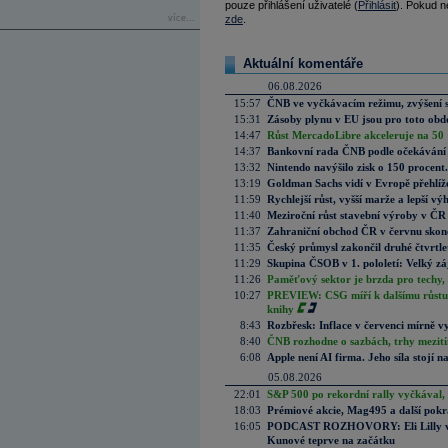
pouze přihlášení uživatelé (
Přihlásit
). Pokud ne
více...
zde
.
Aktuální komentáře
06.08.2026
15:57
ČNB ve vyčkávacím režimu, zvýšení s
15:31
Zásoby plynu v EU jsou pro toto obdo
14:47
Růst MercadoLibre akceleruje na 50 %
14:37
Bankovní rada ČNB podle očekávání 
13:32
Nintendo navýšilo zisk o 150 procen
13:19
Goldman Sachs vidí v Evropě přehlíže
11:59
Rychlejší růst, vyšší marže a lepší v
11:40
Meziroční růst stavební výroby v ČR
11:37
Zahraniční obchod ČR v červnu skonč
11:35
Český průmysl zakončil druhé čtvrtlet
11:29
Skupina ČSOB v 1. pololetí: Velký zá
11:26
Paměťový sektor je brzda pro techy,
10:27
PREVIEW: CSG míří k dalšímu růstu.
knihy
8:43
Rozbřesk: Inflace v červenci mírně v
8:40
ČNB rozhodne o sazbách, trhy mezitím
6:08
Apple není AI firma. Jeho síla stojí n
05.08.2026
22:01
S&P 500 po rekordní rally vyčkával,
18:03
Prémiové akcie, Mag495 a další pokr
16:05
PODCAST ROZHOVORY: Eli Lilly vs. 
Kunové teprve na začátku