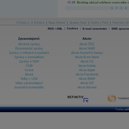
15:18
Booking ukázal odolnost cestovního trh
1
2
3
4
O Patria.cz
|
Reklama
|
Mapa Stránek
|
Skupina Patria
|
Kariéra v Patrii
|
Podmínky uží
|
Cookies
|
|
RSS / XML
E-mail newsletter
SMS zpravod
Zpravodajství:
Akcie:
Akciové zprávy
Akcie ČEZ
Ekonomické zprávy
Akcie NWR
Zprávy o měnách a sazbách
Akcie Komerční banka
Zprávy o komoditách
Akcie Erste Bank
Zprávy o HDP
Akcie O2
ČNB
Akcie Kofola
Grexit
Akcie Apple
Brexit
Akcie Facebook
Volby v USA
Akcie BMW
Video zpravodajství
Akcie GE
Investiční komentáře
Akcie Moneta
Tvorba apl