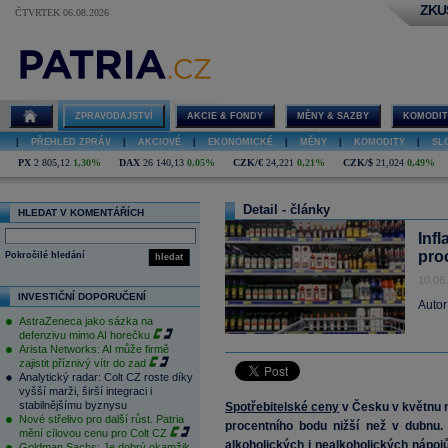
ZKU
ČTVRTEK 06.08.2026
ZPRAVODAJSTVÍ
AKCIE & FONDY
MĚNY & SAZBY
KOMODIT
|
PŘEHLED ZPRÁV
|
AKCIOVÉ
|
EKONOMICKÉ
|
MĚNY
|
KOMODITY
|
SL
PX
2 805,12
1,30%
DAX
26 140,13
0,05%
CZK/€
24,221
0,21%
CZK/$
21,024
0,49%
Detail - články
HLEDAT V KOMENTÁŘÍCH
Infl
pro
Pokročilé hledání
hledat
10.06
INVESTIČNÍ DOPORUČENÍ
Autor
AstraZeneca jako sázka na
defenzivu mimo AI horečku
Arista Networks: AI může firmě
zajistit příznivý vítr do zad
Analytický radar: Colt CZ roste díky
vyšší marži, širší integraci i
stabilnějšímu byznysu
Spotřebitelské ceny
v Česku v květnu me
Nové střelivo pro další růst. Patria
procentního bodu nižší než v dubnu.
mění cílovou cenu pro Colt CZ
alkoholických i nealkoholických nápoj
Goldman Sachs: Je dobrý okamžik