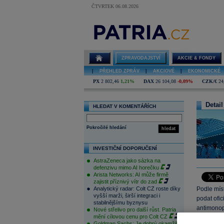
ČTVRTEK 06.08.2026
ZPRAVODAJSTVÍ
AKCIE & FONDY
|
PŘEHLED ZPRÁV
|
AKCIOVÉ
|
EKONOMICKÉ
PX
2 802,46
1,21%
DAX
26 104,08
-0,09%
CZK/€
24
Detail
HLEDAT V KOMENTÁŘÍCH
Pokročilé hledání
hledat
INVESTIČNÍ DOPORUČENÍ
AstraZeneca jako sázka na
defenzivu mimo AI horečku
Arista Networks: AI může firmě
zajistit příznivý vítr do zad
Analytický radar: Colt CZ roste díky
Podle mís
vyšší marži, širší integraci i
podat ofic
stabilnějšímu byznysu
antimonop
Nové střelivo pro další růst. Patria
mění cílovou cenu pro Colt CZ
Připomíná
Goldman Sachs: Je dobrý okamžik