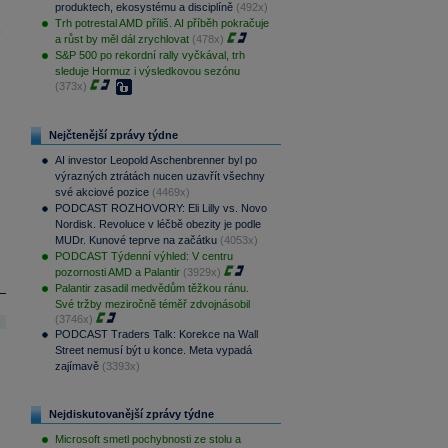
produktech, ekosystému a disciplíně
(492x)
Trh potrestal AMD příliš. AI příběh pokračuje
.
a růst by měl dál zrychlovat
(478x)
S&P 500 po rekordní rally vyčkával, trh
sleduje Hormuz i výsledkovou sezónu
(373x)
Nejčtenější zprávy týdne
AI investor Leopold Aschenbrenner byl po
výrazných ztrátách nucen uzavřít všechny
své akciové pozice
(4469x)
PODCAST ROZHOVORY: Eli Lilly vs. Novo
Nordisk. Revoluce v léčbě obezity je podle
MUDr. Kunové teprve na začátku
(4053x)
PODCAST Týdenní výhled: V centru
pozornosti AMD a Palantir
(3929x)
Palantir zasadil medvědům těžkou ránu.
Své tržby meziročně téměř zdvojnásobil
(3746x)
PODCAST Traders Talk: Korekce na Wall
Street nemusí být u konce. Meta vypadá
zajímavě
(3393x)
Nejdiskutovanější zprávy týdne
Microsoft smetl pochybnosti ze stolu a