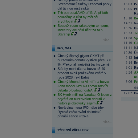
Streamovací služby i zábavní parky
18:03
Pr
dál táhnou růst zisků
16:05
PO
Trh potrestal AMD příliš. AI příběh
Ku
pokračuje a růst by měl dál
15:18
Bo
zrychlovat
14:31
No
SpaceX roste raketovým tempem,
13:36
Di
investory ale děsí účet za AI a
13:23
Tr
Starship
11:58
Sp
více...
11:19
Ge
11:11
Ná
IPO, M&A
10:30
Út
Čínský čipový gigant CXMT při
9:43
In
burzovním debutu vystřelil přes 500
9:14
Be
%. Překonal i největší banku země
9:01
Ro
Stát by mohl dát na burzu až 40
8:54
AM
procent akcií pražského letiště v
na
roce 2028, řekl Babiš
Čínský Moonshot AI míří na burzu.
6:06
Fe
Jeho model Kimi K3 znovu rozvířil
04
debatu o budoucnosti AI
17:02
De
SK Hynix míří na Nasdaq. O jeden z
největších burzovních debutů v
historii je obrovský zájem
Nová vlna mega IPO hýbe trhy.
Rychlé zařazování do indexů
přináší šance i rizika
více...
TÝDENNÍ PŘEHLEDY