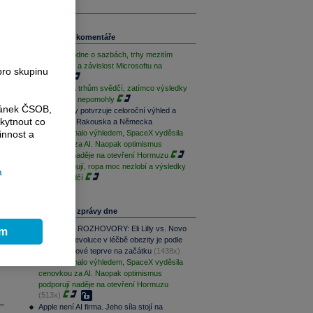
Související komentáře
ČNB rozhodne o sazbách, trhy mezitím
sledují Írán a závislost Microsoftu na
pro skupinu
OpenAI
r
Geopolitika trhům svědčí, zatímco výsledky
sentimentu nepomohly
ránek ČSOB,
Bezvavlasy potvrzuje celoroční výhled a
kytnout co
vstoupí do Rakouska a Německa
innost a
AMD zklamalo výhledem, SpaceX vyděsila
cenovkou za AI. Naopak optimismus
podporují naděje na otevření Hormuzu
Techy fungují, ropa moc nezlobí a výsledky
a
trhům svědčí
r
Nejčtenější zprávy dne
PODCAST ROZHOVORY: Eli Lilly vs. Novo
ím
Nordisk. Revoluce v léčbě obezity je podle
MUDr. Kunové teprve na začátku
(1438x)
AMD zklamalo výhledem, SpaceX vyděsila
cenovkou za AI. Naopak optimismus
podporují naděje na otevření Hormuzu
(513x)
Apple není AI firma. Jeho síla stojí na