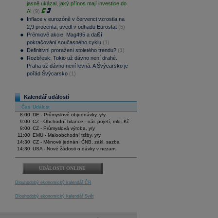
jasně ukázal, jaký přínos mají investice do
AI
(9)
Inflace v eurozóně v červenci vzrostla na
2,9 procenta, uvedl v odhadu Eurostat
(5)
Prémiové akcie, Mag495 a další
pokračování současného cyklu
(1)
Definitivní proražení stoletého trendu?
(1)
Rozbřesk: Tokio už dávno není drahé.
Praha už dávno není levná. A Švýcarsko je
pořád Švýcarsko
(1)
Kalendář událostí
Čas
Událost
8:00
DE - Průmyslové objednávky, y/y
9:00
CZ - Obchodní bilance - nár. pojetí, mld. Kč
9:00
CZ - Průmyslová výroba, y/y
11:00
EMU - Maloobchodní tržby, y/y
14:30
CZ - Měnové jednání ČNB, zákl. sazba
14:30
USA - Nové žádosti o dávky v nezam.
UDÁLOSTI ONLINE
Dlouhodobý ekonomický kalendář ČR
Dlouhodobý ekonomický kalendář Svět