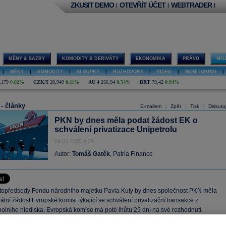
ZKUSIT DEMO
OTEVŘÍT ÚČET
WEBTRADER
|
|
|
MĚNY & SAZBY
KOMODITY & DERIVÁTY
EKONOMIKA
PRÁVO
MOJ
|
MĚNY
|
KOMODITY
|
SLOUPKY
|
ROZHOVORY
|
VIDEO
|
MONITORING
|
,179
0,02%
CZK/$
20,949
0,11%
AU
4 266,94
0,54%
BRT
79,42
0,94%
 - články
E-mailem
Zpět
Tisk
Diskutu
|
|
|
PKN by dnes měla podat žádost EK o
schválení privatizace Unipetrolu
09.03.2005 9:29
Autor:
Tomáš Gatěk
, Patria Finance
topředsedy Fondu národního majetku Pavla Kuty by dnes společnost PKN měla
iální žádost Evropské komisi týkající se schválení privatizační transakce z
olního hlediska. Evropská komise má poté lhůtu 25 dní na své rozhodnutí.
me, že Patria nemá k akciím Unipetrolu doporučení.