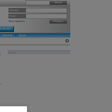
Hledej
Uživatel:
Heslo:
Nová registrace
Přihlásit
E PATRIA
DISKUSE
|
BLOG
j
Reklama