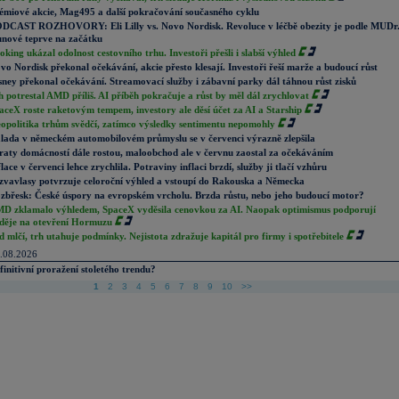
émiové akcie, Mag495 a další pokračování současného cyklu
DCAST ROZHOVORY: Eli Lilly vs. Novo Nordisk. Revoluce v léčbě obezity je podle MUDr
nové teprve na začátku
oking ukázal odolnost cestovního trhu. Investoři přešli i slabší výhled
vo Nordisk překonal očekávání, akcie přesto klesají. Investoři řeší marže a budoucí růst
sney překonal očekávání. Streamovací služby i zábavní parky dál táhnou růst zisků
h potrestal AMD příliš. AI příběh pokračuje a růst by měl dál zrychlovat
aceX roste raketovým tempem, investory ale děsí účet za AI a Starship
opolitika trhům svědčí, zatímco výsledky sentimentu nepomohly
lada v německém automobilovém průmyslu se v červenci výrazně zlepšila
raty domácností dále rostou, maloobchod ale v červnu zaostal za očekáváním
flace v červenci lehce zrychlila. Potraviny inflaci brzdí, služby ji tlačí vzhůru
zvavlasy potvrzuje celoroční výhled a vstoupí do Rakouska a Německa
zbřesk: České úspory na evropském vrcholu. Brzda růstu, nebo jeho budoucí motor?
D zklamalo výhledem, SpaceX vyděsila cenovkou za AI. Naopak optimismus podporují
děje na otevření Hormuzu
d mlčí, trh utahuje podmínky. Nejistota zdražuje kapitál pro firmy i spotřebitele
.08.2026
finitivní proražení stoletého trendu?
1
2
3
4
5
6
7
8
9
10
>>