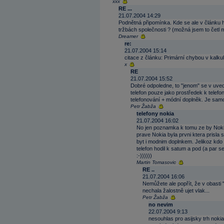
xxx
RE ...
21.07.2004 14:29
Podnětná připomínka. Kde se ale v článku h
tržbách společnosti ? (možná jsem to četl 
Dreamer
re:
21.07.2004 15:14
citace z článku: Primární chybou v kalku
x
RE
21.07.2004 15:52
Dobré odpoledne, to "jenom" se v uved
telefon pouze jako prostředek k telefo
telefonování + módní doplněk. Je sam
Petr Žabža
telefony nokia
21.07.2004 16:02
No jen poznamka k tomu ze by Nokia 
prave Nokia byla prvni ktera prisla 
byt i modnim doplnkem. Jelikoz kdo 
telefon hodil k satum a pod (a par se
:-))))))
Martin Tomasovic
RE ..
21.07.2004 16:06
Nemůžete ale popřít, že v obasti 
nechala žalostně ujet vlak...
Petr Žabža
no nevim
22.07.2004 9:13
nesouhlas pro asijsky trh nokia