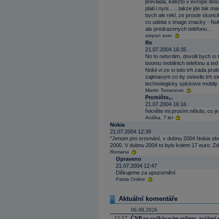
prevlada, kdezto v evrope dosu
plati i nyni... ...takze jde tak
bych ale rekl, ze proste skoncil
co udelat s image znacky - No
ale predrazenych telefonu...
stepan aser
Re
21.07.2004 16:35
No to netvrdim, dovolil bych si
boomu mobilnich telefonu a ted 
Nokii vi ze si toto trh zada pro
zajimavym co by oslovilo trh st
technologicky spickove mobily 
Martin Tomasovic
Promiňte,..
21.07.2004 16:16
řekněte mi prosím někdo, co je t
Anička, 7 let
Nokia
21.07.2004 12:39
"Jenom pro srovnání, v dubnu 2004 Nokia obc
2000. V dubnu 2004 to bylo kolem 17 euro. Zd
Romana
Opraveno
21.07.2004 12:47
Děkujeme za upozornění
Patria Online
Aktuální komentáře
06.08.2026
15:57
ČNB ve vyčkávacím režimu, zvýšení s