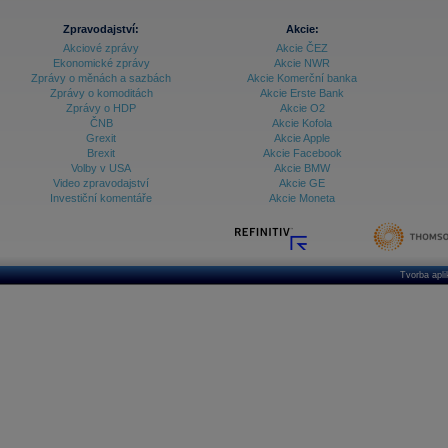
Zpravodajství:
Akcie:
Akciové zprávy
Akcie ČEZ
Ekonomické zprávy
Akcie NWR
Zprávy o měnách a sazbách
Akcie Komerční banka
Zprávy o komoditách
Akcie Erste Bank
Zprávy o HDP
Akcie O2
ČNB
Akcie Kofola
Grexit
Akcie Apple
Brexit
Akcie Facebook
Volby v USA
Akcie BMW
Video zpravodajství
Akcie GE
Investiční komentáře
Akcie Moneta
Tvorba apl