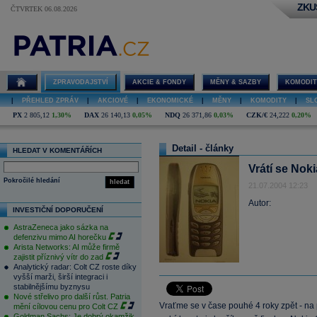
ZKU
ČTVRTEK 06.08.2026
ZPRAVODAJSTVÍ
AKCIE & FONDY
MĚNY & SAZBY
KOMODIT
|
PŘEHLED ZPRÁV
|
AKCIOVÉ
|
EKONOMICKÉ
|
MĚNY
|
KOMODITY
|
SL
PX
2 805,12
1,30%
DAX
26 140,13
0,05%
NDQ
26 371,86
0,03%
CZK/€
24,222
0,20%
Detail - články
HLEDAT V KOMENTÁŘÍCH
Vrátí se Nok
Pokročilé hledání
hledat
21.07.2004 12:23
Autor:
INVESTIČNÍ DOPORUČENÍ
AstraZeneca jako sázka na
defenzivu mimo AI horečku
Arista Networks: AI může firmě
zajistit příznivý vítr do zad
Analytický radar: Colt CZ roste díky
vyšší marži, širší integraci i
stabilnějšímu byznysu
Nové střelivo pro další růst. Patria
Vraťme se v čase pouhé 4 roky zpět - na
mění cílovou cenu pro Colt CZ
Goldman Sachs: Je dobrý okamžik