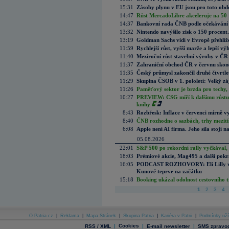
15:31
Zásoby plynu v EU jsou pro toto obdo
14:47
Růst MercadoLibre akceleruje na 50 %
14:37
Bankovní rada ČNB podle očekávání 
13:32
Nintendo navýšilo zisk o 150 procen
13:19
Goldman Sachs vidí v Evropě přehlíže
11:59
Rychlejší růst, vyšší marže a lepší v
11:40
Meziroční růst stavební výroby v ČR
11:37
Zahraniční obchod ČR v červnu skonč
11:35
Český průmysl zakončil druhé čtvrtlet
11:29
Skupina ČSOB v 1. pololetí: Velký zá
11:26
Paměťový sektor je brzda pro techy,
10:27
PREVIEW: CSG míří k dalšímu růstu.
knihy
8:43
Rozbřesk: Inflace v červenci mírně v
8:40
ČNB rozhodne o sazbách, trhy mezitím
6:08
Apple není AI firma. Jeho síla stojí n
05.08.2026
22:01
S&P 500 po rekordní rally vyčkával,
18:03
Prémiové akcie, Mag495 a další pokr
16:05
PODCAST ROZHOVORY: Eli Lilly vs. 
Kunové teprve na začátku
15:18
Booking ukázal odolnost cestovního trh
1
2
3
4
O Patria.cz
|
Reklama
|
Mapa Stránek
|
Skupina Patria
|
Kariéra v Patrii
|
Podmínky uží
|
Cookies
|
|
RSS / XML
E-mail newsletter
SMS zpravod