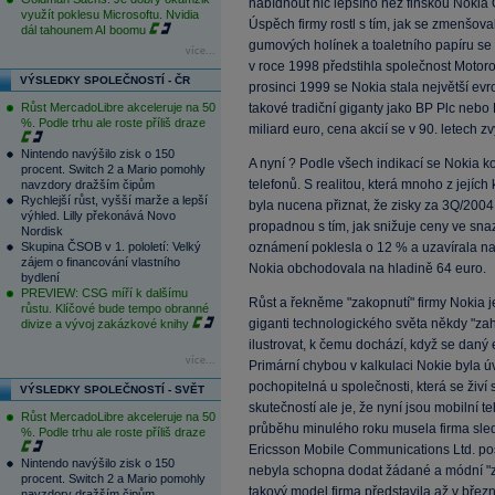
nabídnout nic lepšího než finskou Nokia 
využít poklesu Microsoftu. Nvidia
Úspěch firmy rostl s tím, jak se zmenšov
dál tahounem AI boomu
gumových holínek a toaletního papíru se 
více...
v roce 1998 předstihla společnost Motorol
VÝSLEDKY SPOLEČNOSTÍ - ČR
prosinci 1999 se Nokia stala největší evro
Růst MercadoLibre akceleruje na 50
takové tradiční giganty jako BP Plc neb
%. Podle trhu ale roste příliš draze
miliard euro, cena akcií se v 90. letech zv
Nintendo navýšilo zisk o 150
A nyní ? Podle všech indikací se Nokia k
procent. Switch 2 a Mario pomohly
telefonů. S realitou, která mnoho z jejích
navzdory dražším čipům
Rychlejší růst, vyšší marže a lepší
byla nucena přiznat, že zisky za 3Q/200
výhled. Lilly překonává Novo
propadnou s tím, jak snižuje ceny ve snaz
Nordisk
Skupina ČSOB v 1. pololetí: Velký
oznámení poklesla o 12 % a uzavírala n
zájem o financování vlastního
Nokia obchodovala na hladině 64 euro.
bydlení
PREVIEW: CSG míří k dalšímu
Růst a řekněme "zakopnutí" firmy Nokia je
růstu. Klíčové bude tempo obranné
giganti technologického světa někdy "za
divize a vývoj zakázkové knihy
ilustrovat, k čemu dochází, když se daný
více...
Primární chybou v kalkulaci Nokie byla úv
pochopitelná u společnosti, která se živí 
VÝSLEDKY SPOLEČNOSTÍ - SVĚT
skutečností ale je, že nyní jsou mobilní
Růst MercadoLibre akceleruje na 50
průběhu minulého roku musela firma sled
%. Podle trhu ale roste příliš draze
Ericsson Mobile Communications Ltd. post
Nintendo navýšilo zisk o 150
nebyla schopna dodat žádané a módní "za
procent. Switch 2 a Mario pomohly
takový model firma představila až v březnu
navzdory dražším čipům