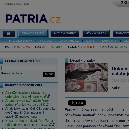
ZKU
NEDĚLE 09.08.2026
ZPRAVODAJSTVÍ
AKCIE & FONDY
MĚNY & SAZBY
KOMODIT
|
PŘEHLED ZPRÁV
|
AKCIOVÉ
|
EKONOMICKÉ
|
MĚNY
|
KOMODITY
|
SL
PX
2 785,07
-0,71%
DAX
26 319,45
0,69%
CZK/€
24,232
-0,02%
CZK/$
20,966
0,00%
Detail - články
HLEDAT V KOMENTÁŘÍCH
Dolar v
oslabuj
Pokročilé hledání
hledat
23.06.2004 
INVESTIČNÍ DOPORUČENÍ
Autor:
AstraZeneca jako sázka na
defenzivu mimo AI horečku
Arista Networks: AI může firmě
zajistit příznivý vítr do zad
Analytický radar: Colt CZ roste díky
Euro v úterý zaznamenalo vůči dolaru jen
vyšší marži, širší integraci i
očekávané hodnotě indexu podnikatels
stabilnějšímu byznysu
dolaru evropskými bankami, mimo jiné i 
Nové střelivo pro další růst. Patria
mění cílovou cenu pro Colt CZ
Dolaru pak pomáhá očekávání růstu saze
Goldman Sachs: Je dobrý okamžik