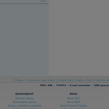
více...
O Patria.cz
|
Reklama
|
Mapa Stránek
|
Skupina Patria
|
Kariéra v Patrii
|
Podmínky uží
|
Cookies
|
|
RSS / XML
E-mail newsletter
SMS zpravod
Zpravodajství:
Akcie:
Akciové zprávy
Akcie ČEZ
Ekonomické zprávy
Akcie NWR
Zprávy o měnách a sazbách
Akcie Komerční banka