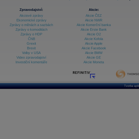
Zpravodajství:
Akcie:
Akciové zprávy
Akcie ČEZ
Ekonomické zprávy
Akcie NWR
Zprávy o měnách a sazbách
Akcie Komerční banka
Zprávy o komoditách
Akcie Erste Bank
Zprávy o HDP
Akcie O2
ČNB
Akcie Kofola
Grexit
Akcie Apple
Brexit
Akcie Facebook
Volby v USA
Akcie BMW
Video zpravodajství
Akcie GE
Investiční komentáře
Akcie Moneta
Tvorba apl