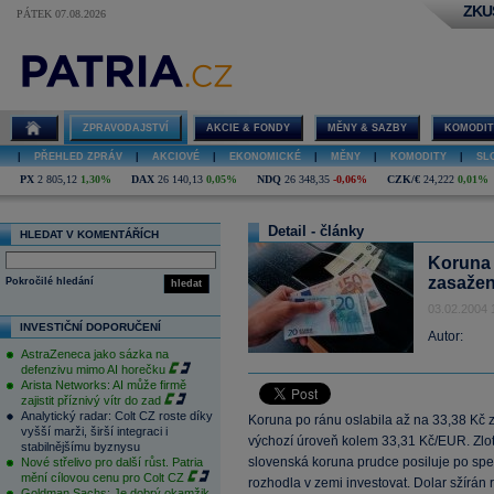
ZKU
PÁTEK 07.08.2026
ZPRAVODAJSTVÍ
AKCIE & FONDY
MĚNY & SAZBY
KOMODIT
|
PŘEHLED ZPRÁV
|
AKCIOVÉ
|
EKONOMICKÉ
|
MĚNY
|
KOMODITY
|
SL
PX
2 805,12
1,30%
DAX
26 140,13
0,05%
NDQ
26 348,35
-0,06%
CZK/€
24,222
0,01%
Detail - články
HLEDAT V KOMENTÁŘÍCH
Koruna o
zasažen
Pokročilé hledání
hledat
03.02.2004 
INVESTIČNÍ DOPORUČENÍ
Autor:
AstraZeneca jako sázka na
defenzivu mimo AI horečku
Arista Networks: AI může firmě
zajistit příznivý vítr do zad
Analytický radar: Colt CZ roste díky
Koruna po ránu oslabila až na 33,38 Kč 
vyšší marži, širší integraci i
výchozí úroveň kolem 33,31 Kč/EUR. Zlot
stabilnějšímu byznysu
slovenská koruna prudce posiluje po sp
Nové střelivo pro další růst. Patria
mění cílovou cenu pro Colt CZ
rozhodla v zemi investovat. Dolar sžírán r
Goldman Sachs: Je dobrý okamžik