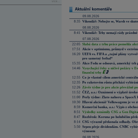
více...
Aktuální komentáře
09.08.2026
8:35
Víkendář: Nebojte se, Warsh ve skute
08.08.2026
8:41
Víkendář: Trhy nemají rády prázdné 
07.08.2026
22:05
Slabá data z trhu práce pomohla akc
17:51
Akcie v optimismu, průmysl v extrémn
16:20
UEFA vs. FIFA a „tajné plány vytvoř
pro samotný fotbal“
15:35
Akce Fedu se odsouvá, americký trh 
14:46
Vysychající řeky a ničivé požáry v E
finanční trhy
12:55
Co je vlastně cílem americké centrál
12:35
Po raketovém růstu přichází vybírán
12:26
Závěr týdne je pro akcie převážně po
11:52
ČEZ, a.s.: Oznámení o výplatě úrok
11:00
Perly týdne: Zlato nahoru a SpaceX 
10:30
Hlavní akcionář Volkswagenu je ve z
8:59
Komerční banka, a.s.: Výpis z obchod
8:51
Výsledky oznámily CSG a Gen Digital
8:47
Rozbřesk: Koruna po holubičím přek
8:14
CSG výrazně překonala odhady. Obran
5:50
Srpen přeje dividendám. CNBC vybírá
výnosem
06.08.2026