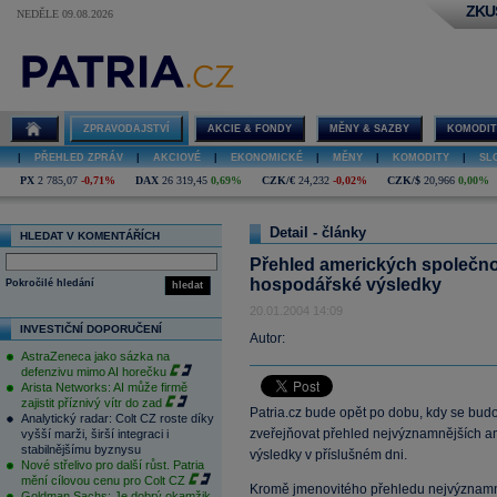
ZKU
NEDĚLE 09.08.2026
ZPRAVODAJSTVÍ
AKCIE & FONDY
MĚNY & SAZBY
KOMODIT
|
PŘEHLED ZPRÁV
|
AKCIOVÉ
|
EKONOMICKÉ
|
MĚNY
|
KOMODITY
|
SL
PX
2 785,07
-0,71%
DAX
26 319,45
0,69%
CZK/€
24,232
-0,02%
CZK/$
20,966
0,00%
Detail - články
HLEDAT V KOMENTÁŘÍCH
Přehled amerických společnos
hospodářské výsledky
Pokročilé hledání
hledat
20.01.2004 14:09
INVESTIČNÍ DOPORUČENÍ
Autor:
AstraZeneca jako sázka na
defenzivu mimo AI horečku
Arista Networks: AI může firmě
zajistit příznivý vítr do zad
Patria.cz bude opět po dobu, kdy se bud
Analytický radar: Colt CZ roste díky
zveřejňovat přehled nejvýznamnějších amer
vyšší marži, širší integraci i
stabilnějšímu byznysu
výsledky v příslušném dni.
Nové střelivo pro další růst. Patria
mění cílovou cenu pro Colt CZ
Kromě jmenovitého přehledu nejvýznamně
Goldman Sachs: Je dobrý okamžik