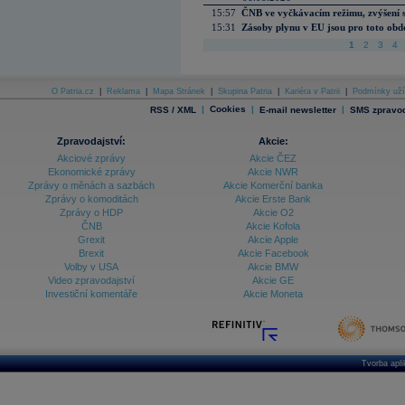
15:57
ČNB ve vyčkávacím režimu, zvýšení s
15:31
Zásoby plynu v EU jsou pro toto obdo
1
2
3
4
O Patria.cz
|
Reklama
|
Mapa Stránek
|
Skupina Patria
|
Kariéra v Patrii
|
Podmínky uží
|
Cookies
|
|
RSS / XML
E-mail newsletter
SMS zpravod
Zpravodajství:
Akcie:
Akciové zprávy
Akcie ČEZ
Ekonomické zprávy
Akcie NWR
Zprávy o měnách a sazbách
Akcie Komerční banka
Zprávy o komoditách
Akcie Erste Bank
Zprávy o HDP
Akcie O2
ČNB
Akcie Kofola
Grexit
Akcie Apple
Brexit
Akcie Facebook
Volby v USA
Akcie BMW
Video zpravodajství
Akcie GE
Investiční komentáře
Akcie Moneta
Tvorba apl