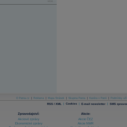
více...
O Patria.cz
|
Reklama
|
Mapa Stránek
|
Skupina Patria
|
Kariéra v Patrii
|
Podmínky uží
|
Cookies
|
|
RSS / XML
E-mail newsletter
SMS zpravod
Zpravodajství:
Akcie:
Akciové zprávy
Akcie ČEZ
Ekonomické zprávy
Akcie NWR