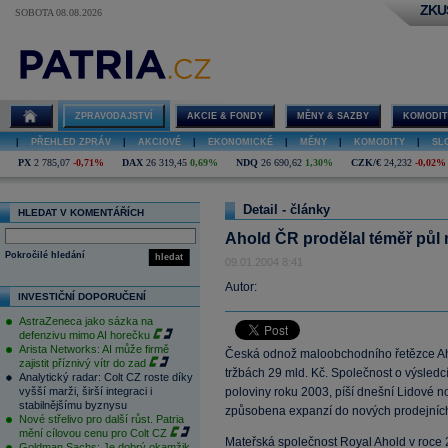
ZKU
SOBOTA 08.08.2026
ZPRAVODAJSTVÍ
AKCIE & FONDY
MĚNY & SAZBY
KOMODIT
|
PŘEHLED ZPRÁV
|
AKCIOVÉ
|
EKONOMICKÉ
|
MĚNY
|
KOMODITY
|
SL
PX
2 785,07
-0,71%
DAX
26 319,45
0,69%
NDQ
26 690,62
1,30%
CZK/€
24,232
-0,02%
Detail - články
HLEDAT V KOMENTÁŘÍCH
Ahold ČR prodělal téměř půl 
Pokročilé hledání
hledat
09.01.2004 8:41
Autor:
INVESTIČNÍ DOPORUČENÍ
AstraZeneca jako sázka na
defenzivu mimo AI horečku
Arista Networks: AI může firmě
Česká odnož maloobchodního řetězce Aho
zajistit příznivý vítr do zad
tržbách 29 mld. Kč. Společnost o výsledcí
Analytický radar: Colt CZ roste díky
vyšší marži, širší integraci i
poloviny roku 2003, píší dnešní Lidové no
stabilnějšímu byznysu
způsobena expanzí do nových prodejních
Nové střelivo pro další růst. Patria
mění cílovou cenu pro Colt CZ
Mateřská společnost Royal Ahold v roce 20
Goldman Sachs: Je dobrý okamžik