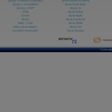
Zprávy o měnách a sazbách
Akcie Komerční banka
Zprávy o komoditách
Akcie Erste Bank
Zprávy o HDP
Akcie O2
ČNB
Akcie Kofola
Grexit
Akcie Apple
Brexit
Akcie Facebook
Volby v USA
Akcie BMW
Video zpravodajství
Akcie GE
Investiční komentáře
Akcie Moneta
Tvorba apl