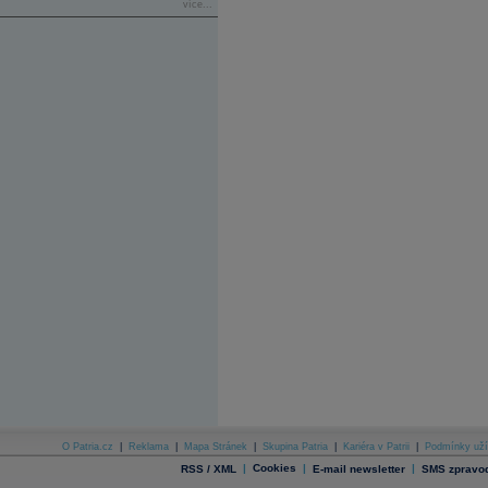
více...
O Patria.cz
|
Reklama
|
Mapa Stránek
|
Skupina Patria
|
Kariéra v Patrii
|
Podmínky uží
|
Cookies
|
|
RSS / XML
E-mail newsletter
SMS zpravod