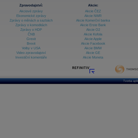
Zpravodajství:
Akcie:
Akciové zprávy
Akcie ČEZ
Ekonomické zprávy
Akcie NWR
Zprávy o měnách a sazbách
Akcie Komerční banka
Zprávy o komoditách
Akcie Erste Bank
Zprávy o HDP
Akcie O2
ČNB
Akcie Kofola
Grexit
Akcie Apple
Brexit
Akcie Facebook
Volby v USA
Akcie BMW
Video zpravodajství
Akcie GE
Investiční komentáře
Akcie Moneta
Tvorba apl