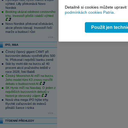
1
2
3
4
výhled. Lilly překonává Novo
Detailně si cookies můžete upravit
Nordisk
Booking ukázal odolnost cestovního
podmínkách cookies Patria
.
trhu. Investoři přešli i slabší výhled
Novo Nordisk překonal očekávání,
Použít jen techn
akcie přesto klesají. Investoři řeší
marže a budoucí růst
více...
IPO, M&A
Čínský čipový gigant CXMT při
burzovním debutu vystřelil přes 500
%. Překonal i největší banku země
Stát by mohl dát na burzu až 40
procent akcií pražského letiště v
roce 2028, řekl Babiš
Čínský Moonshot AI míří na burzu.
Jeho model Kimi K3 znovu rozvířil
debatu o budoucnosti AI
SK Hynix míří na Nasdaq. O jeden z
největších burzovních debutů v
historii je obrovský zájem
Nová vlna mega IPO hýbe trhy.
Rychlé zařazování do indexů
přináší šance i rizika
více...
TÝDENNÍ PŘEHLEDY