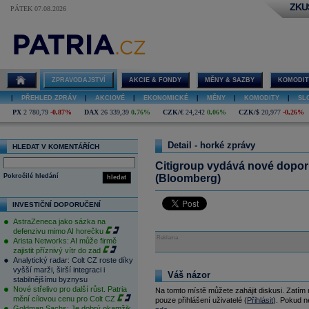
ZKU
PÁTEK 07.08.2026
ZPRAVODAJSTVÍ
AKCIE & FONDY
MĚNY & SAZBY
KOMODIT
|
PŘEHLED ZPRÁV
|
AKCIOVÉ
|
EKONOMICKÉ
|
MĚNY
|
KOMODITY
|
SL
PX
2 780,79
-0,87%
DAX
26 339,39
0,76%
CZK/€
24,242
0,06%
CZK/$
20,977
-0,26%
Detail - horké zprávy
HLEDAT V KOMENTÁŘÍCH
Citigroup vydává nové dopor
Pokročilé hledání
(Bloomberg)
hledat
INVESTIČNÍ DOPORUČENÍ
AstraZeneca jako sázka na
defenzivu mimo AI horečku
Reklama
Arista Networks: AI může firmě
zajistit příznivý vítr do zad
Analytický radar: Colt CZ roste díky
vyšší marži, širší integraci i
Váš názor
stabilnějšímu byznysu
Nové střelivo pro další růst. Patria
Na tomto místě můžete zahájit diskusi. Zatím
mění cílovou cenu pro Colt CZ
pouze přihlášení uživatelé (
Přihlásit
). Pokud ne
Goldman Sachs: Je dobrý okamžik