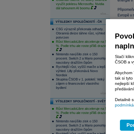
energie v
využít poklesu Microsoftu. Nvidia
dál tahounem AI boomu
Připomeňm
více...
Evropě v n
VÝSLEDKY SPOLEČNOSTÍ - ČR
CSG výrazně překonala odhady.
Obranná divize táhne růst, výhled
Povol
potvrzen
Růst MercadoLibre akceleruje na 50
napl
%. Podle trhu ale roste příliš draze
Nintendo navýšilo zisk o 150
Stačí klik
procent. Switch 2 a Mario pomohly
ČSOB a vy
navzdory dražším čipům
Rychlejší růst, vyšší marže a lepší
výhled. Lilly překonává Novo
Abychom V
Nordisk
tak si ty
Skupina ČSOB v 1. pololetí: Velký
nejlepší k
zájem o financování vlastního
bydlení
předávání
více...
Detailně 
VÝSLEDKY SPOLEČNOSTÍ - SVĚT
podmínkác
Růst MercadoLibre akceleruje na 50
%. Podle trhu ale roste příliš draze
Zdroj: Eur
Nintendo navýšilo zisk o 150
Z výše uv
Pou
procent. Switch 2 a Mario pomohly
zemního p
navzdory dražším čipům
Rychlejší růst, vyšší marže a lepší