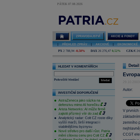
PÁTEK 07.08.2026
ZPRAVODAJSTVÍ
AKCIE & FONDY
|
PŘEHLED ZPRÁV
|
AKCIOVÉ
|
EKONOMICKÉ
PX
2 788,94
-0,58%
DAX
26 276,47
0,52%
CZK/€
24
Detail
HLEDAT V KOMENTÁŘÍCH
Evropa 
Pokročilé hledání
hledat
29.10.2003
Autor:
INVESTIČNÍ DOPORUČENÍ
AstraZeneca jako sázka na
defenzivu mimo AI horečku
Arista Networks: AI může firmě
V prvních
zajistit příznivý vítr do zad
základním
Analytický radar: Colt CZ roste díky
vyšší marži, širší integraci i
zemního pl
stabilnějšímu byznysu
nejhlavněj
Nové střelivo pro další růst. Patria
CCGT elekt
mění cílovou cenu pro Colt CZ
Goldman Sachs: Je dobrý okamžik