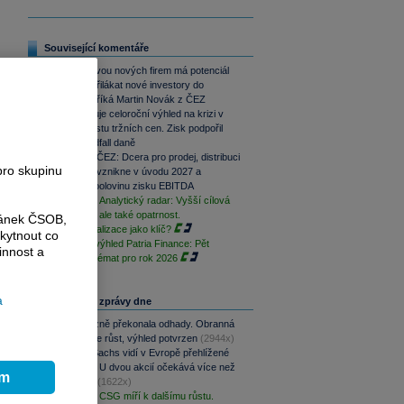
Související komentáře
Ocenění dvou nových firem má potenciál
pro růst i přilákat nové investory do
dluhopisů, říká Martin Novák z ČEZ
ČEZ zvyšuje celoroční výhled na krizi v
Zálivu a růstu tržních cen. Zisk podpořil
konec windfall daně
Rozdělení ČEZ: Dcera pro prodej, distribuci
pro skupinu
či GasNet vznikne v úvodu 2027 a
soustředí polovinu zisku EBITDA
PODCAST Analytický radar: Vyšší cílová
cena ČEZ, ale také opatrnost.
ránek ČSOB,
Restrukturalizace jako klíč?
kytnout co
Investiční výhled Patria Finance: Pět
innost a
klíčových témat pro rok 2026
a
Nejčtenější zprávy dne
CSG výrazně překonala odhady. Obranná
divize táhne růst, výhled potvrzen
(2944x)
Goldman Sachs vidí v Evropě přehlížené
příležitosti. U dvou akcií očekává více než
ím
100% růst
(1622x)
PREVIEW: CSG míří k dalšímu růstu.