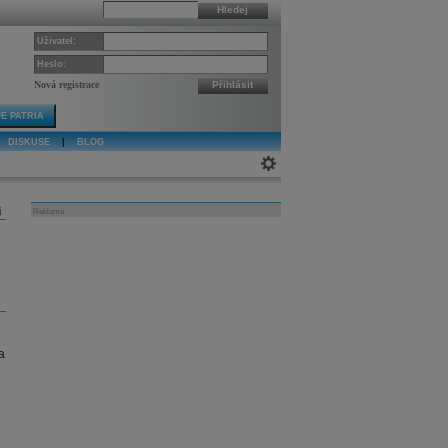
Hledej
Uživatel:
Heslo:
Nová registrace
Přihlásit
E PATRIA
DISKUSE
|
BLOG
j
Reklama
a