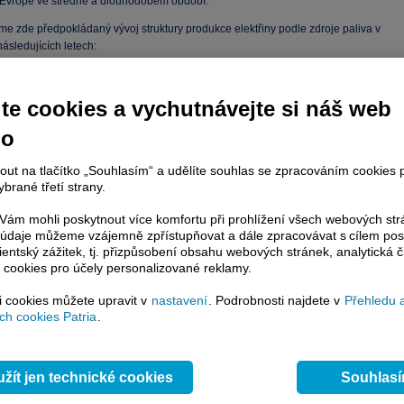
 Evropě ve středně a dlouhodobém období.
e zde předpokládaný vývoj struktury produkce elektřiny podle zdroje paliva v
ásledujících letech:
te cookies a vychutnávejte si náš web
no
nout na tlačítko „Souhlasím“ a udělíte souhlas se zpracováním cookies 
brané třetí strany.
ám mohli poskytnout více komfortu při prohlížení všech webových st
to údaje můžeme vzájemně zpřístupňovat a dále zpracovávat s cílem pos
lientský zážitek, tj. přizpůsobení obsahu webových stránek, analytická č
 cookies pro účely personalizované reklamy.
si cookies můžete upravit v
nastavení
. Podrobnosti najdete v
Přehledu 
h cookies Patria
.
electric
edených důvodů je přinejmenším zajímavé se podívat, jak jsou rozloženy zásoby
žít jen technické cookies
Souhlas
lynu (ve smyslu prokázaných rezerv) ve světě – to jednoznačně indikuje na jaké