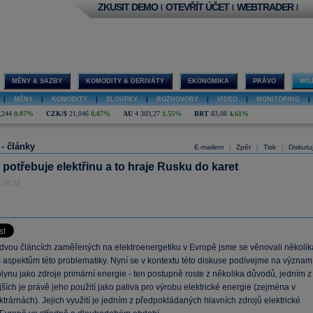
ZKUSIT DEMO
OTEVŘÍT ÚČET
WEBTRADER
|
|
|
MĚNY & SAZBY
KOMODITY & DERIVÁTY
EKONOMIKA
PRÁVO
MOJ
|
MĚNY
|
KOMODITY
|
SLOUPKY
|
ROZHOVORY
|
VIDEO
|
MONITORING
|
,244
0,07%
CZK/$
21,046
0,07%
AU
4 303,27
1,55%
BRT
83,08
4,61%
 - články
E-mailem
Zpět
Tisk
Diskutu
|
|
|
potřebuje elektřinu a to hraje Rusku do karet
 16:22
 dvou článcích zaměřených na elektroenergetiku v Evropě jsme se věnovali několik
 aspektům této problematiky. Nyní se v kontextu této diskuse podívejme na význam
ynu jako zdroje primární energie - ten postupně roste z několika důvodů, jedním z
ších je právě jeho použití jako paliva pro výrobu elektrické energie (zejména v
rárnách). Jejich využití je jedním z předpokládaných hlavních zdrojů elektrické