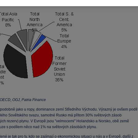
é oblasti bude Evropa, co se týče zdroje primárních energií stále více závislá:
, OECD, OGJ, Patria Finance
, podobně jako u ropy, dominance zemí Středního Východu. Výrazný je ovšem podíl
lého Sovětského svazu, samotné Rusko má přitom 30% světových zásob
ých rezerv) plynu. V Evropě jsou "velmocemi" Holandsko a Norsko, obě země
ze s podílem něco nad 1% na světových zásobách plynu.
né je tak pro ty, kdo se zajímají o ekonomickou situaci u nás a v Evropě, další z