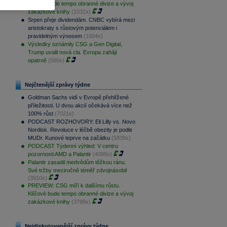
Klíčové bude tempo obranné divize a vývoj
zakázkové knihy
(1032x)
Srpen přeje dividendám. CNBC vybírá mezi
aristokraty s růstovým potenciálem i
pravidelným výnosem
(1004x)
Výsledky oznámily CSG a Gen Digital,
Trump uvalil nová cla. Evropa zahájí
opatrně
(560x)
Nejčtenější zprávy týdne
Goldman Sachs vidí v Evropě přehlížené
příležitosti. U dvou akcií očekává více než
100% růst
(7021x)
PODCAST ROZHOVORY: Eli Lilly vs. Novo
Nordisk. Revoluce v léčbě obezity je podle
MUDr. Kunové teprve na začátku
(5839x)
PODCAST Týdenní výhled: V centru
pozornosti AMD a Palantir
(4089x)
Palantir zasadil medvědům těžkou ránu.
Své tržby meziročně téměř zdvojnásobil
(3910x)
PREVIEW: CSG míří k dalšímu růstu.
Klíčové bude tempo obranné divize a vývoj
zakázkové knihy
(3798x)
Nejdiskutovanější zprávy týdne