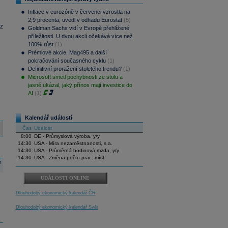
Inflace v eurozóně v červenci vzrostla na
2,9 procenta, uvedl v odhadu Eurostat
(5)
z
Goldman Sachs vidí v Evropě přehlížené
příležitosti. U dvou akcií očekává více než
100% růst
(1)
Prémiové akcie, Mag495 a další
pokračování současného cyklu
(1)
Definitivní proražení stoletého trendu?
(1)
Microsoft smetl pochybnosti ze stolu a
jasně ukázal, jaký přínos mají investice do
AI
(1)
Kalendář událostí
Čas
Událost
8:00
DE - Průmyslová výroba, y/y
14:30
USA - Míra nezaměstnanosti, s.a.
14:30
USA - Průměrná hodinová mzda, y/y
14:30
USA - Změna počtu prac. míst
r
UDÁLOSTI ONLINE
Dlouhodobý ekonomický kalendář ČR
Dlouhodobý ekonomický kalendář Svět