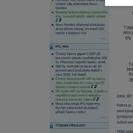
geografick
výhled. Lilly překonává Novo
Nordisk
Booking ukázal odolnost cestovního
trhu. Investoři přešli i slabší výhled
Novo Nordisk překonal očekávání,
akcie přesto klesají. Investoři řeší
marže a budoucí růst
více...
IPO, M&A
Čínský čipový gigant CXMT při
burzovním debutu vystřelil přes 500
%. Překonal i největší banku země
Stát by mohl dát na burzu až 40
procent akcií pražského letiště v
roce 2028, řekl Babiš
Čínský Moonshot AI míří na burzu.
Jeho model Kimi K3 znovu rozvířil
debatu o budoucnosti AI
SK Hynix míří na Nasdaq. O jeden z
největších burzovních debutů v
Zdroj: BP
historii je obrovský zájem
Nová vlna mega IPO hýbe trhy.
Patrná je
Rychlé zařazování do indexů
zemí býva
přináší šance i rizika
(prokázan
více...
ovšem pou
TÝDENNÍ PŘEHLEDY
Výše uvede