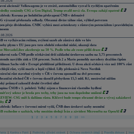
.08.2026
avní akcionář Volkswagenu je ve ztrátě, automobilku vyzval k rychlým opatřením
sledky oznámily CSG a Gen Digital, Trump uvalil nová cla. Evropa zahájí opatrně
zbřesk: Koruna po holubičím překvapení ČNB v defenzivě
G výrazně překonala odhady. Obranná divize táhne růst, výhled potvrzen
pen přeje dividendám. CNBC vybírá mezi aristokraty s růstovým potenciálem i pravidelným
nosem
.08.2026
B ve vyčkávacím režimu, zvýšení sazeb ale zůstává dále ve hře
soby plynu v EU jsou pro toto období rekordně nízké, ukazují data
st MercadoLibre akceleruje na 50 %. Podle trhu ale roste příliš draze
nkovní rada ČNB podle očekávání drží základní úrokovou sazbu na 3,75 procentech
ntendo navýšilo zisk o 150 procent. Switch 2 a Mario pomohly navzdory dražším čipům
ldman Sachs vidí v Evropě přehlížené příležitosti. U dvou akcií očekává více než 100% růst
chlejší růst, vyšší marže a lepší výhled. Lilly překonává Novo Nordisk
ziroční růst stavební výroby v ČR v červnu zpomalil na dvě procenta
hraniční obchod ČR v červnu skončil přebytkem 15,5 mld. Kč, meziročně nižším
ský průmysl zakončil druhé čtvrtletí silně
upina ČSOB v 1. pololetí: Velký zájem o financování vlastního bydlení
měťový sektor je brzda pro techy, trhy jsou na tom dopoledne smíšeně
EVIEW: CSG míří k dalšímu růstu. Klíčové bude tempo obranné divize a vývoj zakázkové
ihy
zbřesk: Inflace v červenci mírně vyšší, ČNB dnes úrokové sazby nezmění
B rozhodne o sazbách, trhy mezitím sledují Írán a závislost Microsoftu na OpenAI
1
2
3
4
5
6
7
8
9
10
>>
atria
|
Kariéra v Patrii
|
Podmínky užívání stránek
|
Ochrana osobních údajů
|
Pravidla diskuse
|
Inve