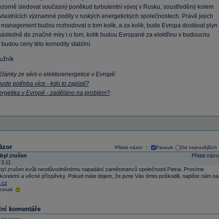
zorně sledovat současný poněkud turbulentní vývoj v Rusku, soustředěný kolem
vlastnících významné podíly v ruských energetických společnostech. Právě jejich
a management budou rozhodovat o tom kolik, a za kolik, bude Evropa dostávat plyn 
následně do značné míry i o tom, kolik budou Evropané za elektřinu v budoucnu
ak budou ceny této komodity stabilní.
ružník
články ze sérii o elektorenergetice v Evropě:
bude potřeba více - kdo to zaplatí?
ergetika v Evropě - zaděláno na problém?
.
ázor
Přidat názor
Pavouk
Od nejnovějších
|
byl zrušen
Přidat názo
 3:11
byl zrušen kvůli neodůvodněnému napadání zaměstnanců společnosti Patria. Prosíme
 korektní a věcné příspěvky. Pokud máte dojem, že jsme Vás tímto poškodili, napište nám na
.cz
resnak
lní komentáře