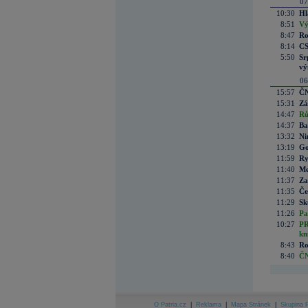
07
10:30
Hl
8:51
Vý
8:47
Ro
8:14
CS
5:50
Sr
vý
06
15:57
ČN
15:31
Zá
14:47
Rů
14:37
Ba
13:32
Ni
13:19
Go
11:59
Ry
11:40
Me
11:37
Za
11:35
Če
11:29
Sk
11:26
Pa
10:27
PR
kn
8:43
Ro
8:40
ČN
O Patria.cz
|
Reklama
|
Mapa Stránek
|
Skupina P