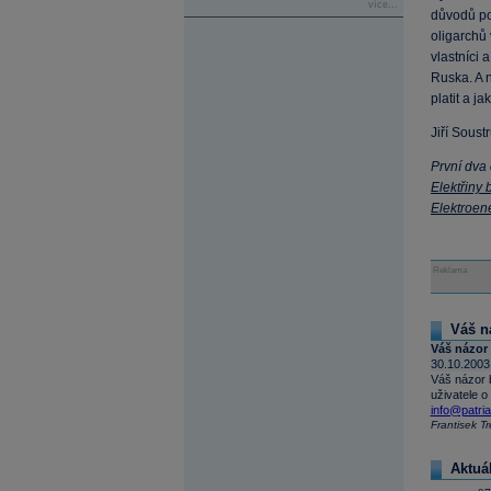
více...
důvodů po
oligarchů 
vlastníci 
Ruska. A 
platit a j
Jiří Soust
První dva 
Elektřiny 
Elektroen
Reklama
Váš n
Váš názor 
30.10.2003
Váš názor 
uživatele o
info@patria
Frantisek T
Aktuá