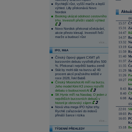
Rychlejší růst, vyšší marže a lepší
výhled. Lilly překonává Novo
Aktuá
Nordisk
Booking ukázal odolnost cestovního
06
trhu. Investoři přešli i slabší výhled
15:57
ČN
15:31
Zá
Novo Nordisk překonal očekávání,
akcie přesto klesají. Investoři řeší
14:47
Rů
marže a budoucí růst
14:37
Ba
13:32
Ni
více...
13:19
Go
IPO, M&A
11:59
Ry
11:40
Me
Čínský čipový gigant CXMT při
11:37
Za
burzovním debutu vystřelil přes 500
%. Překonal i největší banku země
11:35
Če
Stát by mohl dát na burzu až 40
11:29
Sk
procent akcií pražského letiště v
11:26
Pa
roce 2028, řekl Babiš
10:27
PR
Čínský Moonshot AI míří na burzu.
kn
Jeho model Kimi K3 znovu rozvířil
8:43
Ro
debatu o budoucnosti AI
8:40
ČN
SK Hynix míří na Nasdaq. O jeden z
6:08
Ap
největších burzovních debutů v
historii je obrovský zájem
05
Nová vlna mega IPO hýbe trhy.
22:01
S&
Rychlé zařazování do indexů
18:03
Pr
přináší šance i rizika
16:05
PO
více...
Ku
15:18
Bo
TÝDENNÍ PŘEHLEDY