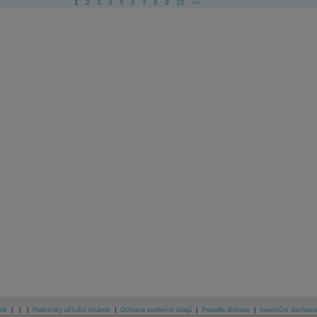
1
2
3
4
5
6
7
8
9
10
>>
ek
|
|
|
Podmínky užívání stránek
|
Ochrana osobních údajů
|
Pravidla diskuse
|
Investiční disclaim