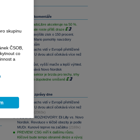
Související komentáře
Růst MercadoLibre akceleruje na 50 %.
Podle trhu ale roste příliš draze
pro skupinu
Nintendo navýšilo zisk o 150 procent.
Switch 2 a Mario pomohly navzdory
dražším čipům
ránek ČSOB,
Goldman Sachs vidí v Evropě přehlížené
kytnout co
příležitosti. U dvou akcií očekává více než
innost a
100% růst
Rychlejší růst, vyšší marže a lepší výhled.
Lilly překonává Novo Nordisk
Paměťový sektor je brzda pro techy, trhy
a
jsou na tom dopoledne smíšeně
Nejčtenější zprávy dne
ím
Goldman Sachs vidí v Evropě přehlížené
příležitosti. U dvou akcií očekává více než
100% růst
(2363x)
PODCAST ROZHOVORY: Eli Lilly vs. Novo
Nordisk. Revoluce v léčbě obezity je podle
MUDr. Kunové teprve na začátku
(2169x)
PREVIEW: CSG míří k dalšímu růstu.
Klíčové bude tempo obranné divize a vývoj