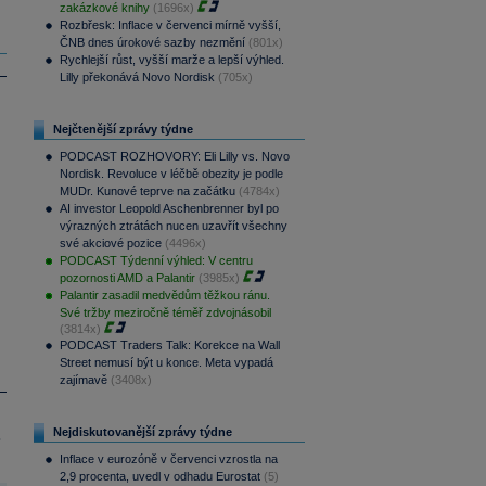
zakázkové knihy
(1696x)
Rozbřesk: Inflace v červenci mírně vyšší,
ČNB dnes úrokové sazby nezmění
(801x)
Rychlejší růst, vyšší marže a lepší výhled.
Lilly překonává Novo Nordisk
(705x)
Nejčtenější zprávy týdne
PODCAST ROZHOVORY: Eli Lilly vs. Novo
Nordisk. Revoluce v léčbě obezity je podle
MUDr. Kunové teprve na začátku
(4784x)
AI investor Leopold Aschenbrenner byl po
výrazných ztrátách nucen uzavřít všechny
své akciové pozice
(4496x)
PODCAST Týdenní výhled: V centru
pozornosti AMD a Palantir
(3985x)
Palantir zasadil medvědům těžkou ránu.
Své tržby meziročně téměř zdvojnásobil
(3814x)
PODCAST Traders Talk: Korekce na Wall
Street nemusí být u konce. Meta vypadá
zajímavě
(3408x)
Nejdiskutovanější zprávy týdne
.
Inflace v eurozóně v červenci vzrostla na
2,9 procenta, uvedl v odhadu Eurostat
(5)