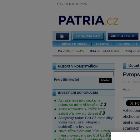
ČTVRTEK 06.08.2026
ZPRAVODAJSTVÍ
AKCIE & FONDY
|
PŘEHLED ZPRÁV
|
AKCIOVÉ
|
EKONOMICKÉ
PX
2 803,14
1,23%
DAX
26 163,18
0,14%
NDQ
26 3
Detail
HLEDAT V KOMENTÁŘÍCH
Evropsk
Pokročilé hledání
hledat
29.10.2003
Autor:
INVESTIČNÍ DOPORUČENÍ
AstraZeneca jako sázka na
defenzivu mimo AI horečku
Arista Networks: AI může firmě
Vzhledem 
zajistit příznivý vítr do zad
obchodová
Analytický radar: Colt CZ roste díky
vyšší marži, širší integraci i
přijít s m
stabilnějšímu byznysu
stránkách
Nové střelivo pro další růst. Patria
oznámení 
mění cílovou cenu pro Colt CZ
Goldman Sachs: Je dobrý okamžik