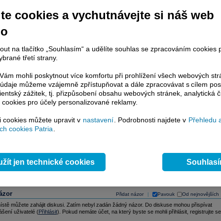
ntním dopadem na cenu akcie. Naším zájmem je členit dané události podle jejich
ř. na oznamování hospodářských výsledků, dividend nebo tiskovou konferenci.
te cookies a vychutnávejte si náš web
lečnosti
Událost
no
ion
tržby za 3. čtvrtletí
nout na tlačítko „Souhlasím“ a udělíte souhlas se zpracováním cookies 
s Integration
tržby za 3. čtvrtletí
brané třetí strany.
n
tržby za 3. čtvrtletí
ám mohli poskytnout více komfortu při prohlížení všech webových st
výsledky za 3. čtvrtletí
to údaje můžeme vzájemně zpřístupňovat a dále zpracovávat s cílem pos
p
tržby za 3. čtvrtletí
lientský zážitek, tj. přizpůsobení obsahu webových stránek, analytická č
lecom
tržby za fiskální 3. čtvrtletí
 cookies pro účely personalizované reklamy.
A
tržby za fiskální 3. čtvrtletí
a Creditanstalt
tržby za 9 měsíců
si cookies můžete upravit v
nastavení
. Podrobnosti najdete v
Přehledu 
ao Vizcaya Argentaria
tržby za 3. čtvrtletí
h cookies Patria
.
výsledky za 9. měsíců
emens Computers
výsledky za 1. pololetí
žít jen technické cookies
Souhlas
ázor
Přidat názor
Pavouk
Od nejnovějších
|
ístě můžete zahájit diskusi. Zatím nebyl zadán žádný názor. Do diskuse mohou přispívat
ášení uživatelé (
Přihlásit
). Pokud nemáte účet, na který byste se mohli přihlásit, registrujte se