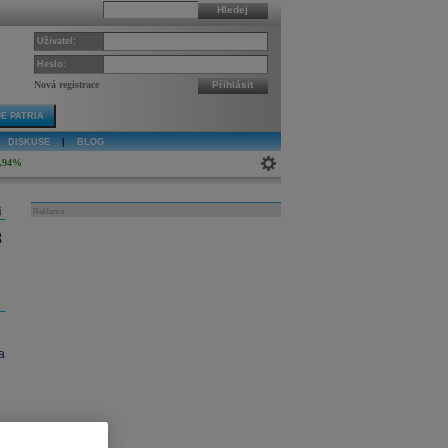
Hledej
Uživatel:
Heslo:
Nová registrace
Přihlásit
E PATRIA
DISKUSE
|
BLOG
,94%
j
Reklama
3
a