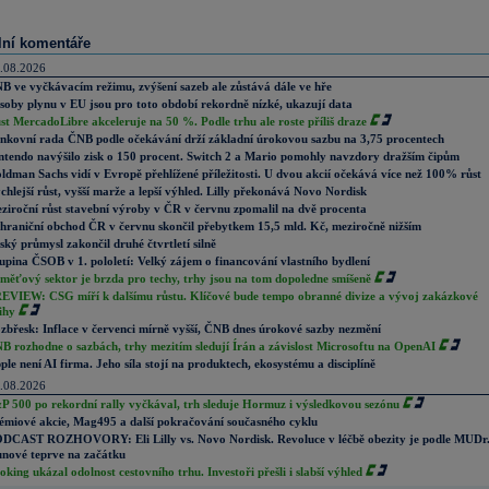
lní komentáře
.08.2026
B ve vyčkávacím režimu, zvýšení sazeb ale zůstává dále ve hře
soby plynu v EU jsou pro toto období rekordně nízké, ukazují data
st MercadoLibre akceleruje na 50 %. Podle trhu ale roste příliš draze
nkovní rada ČNB podle očekávání drží základní úrokovou sazbu na 3,75 procentech
ntendo navýšilo zisk o 150 procent. Switch 2 a Mario pomohly navzdory dražším čipům
ldman Sachs vidí v Evropě přehlížené příležitosti. U dvou akcií očekává více než 100% růst
chlejší růst, vyšší marže a lepší výhled. Lilly překonává Novo Nordisk
ziroční růst stavební výroby v ČR v červnu zpomalil na dvě procenta
hraniční obchod ČR v červnu skončil přebytkem 15,5 mld. Kč, meziročně nižším
ský průmysl zakončil druhé čtvrtletí silně
upina ČSOB v 1. pololetí: Velký zájem o financování vlastního bydlení
měťový sektor je brzda pro techy, trhy jsou na tom dopoledne smíšeně
EVIEW: CSG míří k dalšímu růstu. Klíčové bude tempo obranné divize a vývoj zakázkové
ihy
zbřesk: Inflace v červenci mírně vyšší, ČNB dnes úrokové sazby nezmění
B rozhodne o sazbách, trhy mezitím sledují Írán a závislost Microsoftu na OpenAI
ple není AI firma. Jeho síla stojí na produktech, ekosystému a disciplíně
.08.2026
P 500 po rekordní rally vyčkával, trh sleduje Hormuz i výsledkovou sezónu
émiové akcie, Mag495 a další pokračování současného cyklu
DCAST ROZHOVORY: Eli Lilly vs. Novo Nordisk. Revoluce v léčbě obezity je podle MUDr
nové teprve na začátku
oking ukázal odolnost cestovního trhu. Investoři přešli i slabší výhled