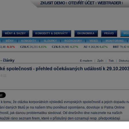
ZKUSIT DEMO
OTEVŘÍT ÚČET
WEBTRADER
|
|
|
MĚNY & SAZBY
KOMODITY & DERIVÁTY
EKONOMIKA
PRÁVO
MOJ
|
MĚNY
|
KOMODITY
|
SLOUPKY
|
ROZHOVORY
|
VIDEO
|
MONITORING
|
33,48
-0,11%
CZK/€
24,211
0,15%
CZK/$
20,981
0,27%
AU
4 263,96
0,47%
BRT
79,42
0
 - články
E-mailem
Zpět
Tisk
Diskutu
|
|
|
é společnosti - přehled očekávaných událostí k 29.10.200
 8:11
k tomu, že otázka korporátních výsledků evropských společností a jejich dopadu n
ní daných titulů je na našem trhu poněkud opomíjena, dovoluje si Patria Online
ožností, jak danou problematiku sledovat. Od dnešního dne naleznete na našich
 každé ráno seznam firem, které v příslušný den oznamují resp. předpokládají
svých hospodářských výsledků, výši dividendy nebo jiné informace s potenciálním