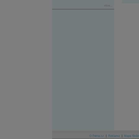
více...
O Patria.cz
|
Reklama
|
Mapa Strán