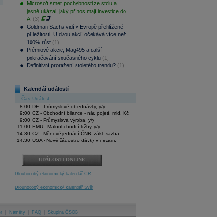
Microsoft smetl pochybnosti ze stolu a
jasně ukázal, jaký přínos mají investice do
AI
(3)
Goldman Sachs vidí v Evropě přehlížené
příležitosti. U dvou akcií očekává více než
100% růst
(1)
Prémiové akcie, Mag495 a další
pokračování současného cyklu
(1)
Definitivní proražení stoletého trendu?
(1)
Kalendář událostí
Čas
Událost
8:00
DE - Průmyslové objednávky, y/y
9:00
CZ - Obchodní bilance - nár. pojetí, mld. Kč
9:00
CZ - Průmyslová výroba, y/y
11:00
EMU - Maloobchodní tržby, y/y
14:30
CZ - Měnové jednání ČNB, zákl. sazba
14:30
USA - Nové žádosti o dávky v nezam.
UDÁLOSTI ONLINE
Dlouhodobý ekonomický kalendář ČR
Dlouhodobý ekonomický kalendář Svět
er
|
Náměty
|
FAQ
|
Skupina ČSOB