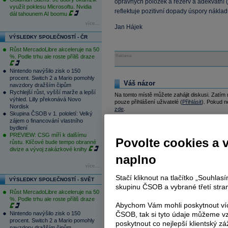
opravných položek a rezerv a adekvátní (ni
využít poklesu Microsoftu. Nvidia
reflektuje pozitivní dopady úspory náklad
dál tahounem AI boomu
více...
Jan Hájek
VÝSLEDKY SPOLEČNOSTÍ - ČR
Růst MercadoLibre akceleruje na 50
%. Podle trhu ale roste příliš draze
Reklama
Nintendo navýšilo zisk o 150
procent. Switch 2 a Mario pomohly
Váš názor
navzdory dražším čipům
Rychlejší růst, vyšší marže a lepší
Na tomto místě můžete zahájit diskusi. Zatím
výhled. Lilly překonává Novo
pouze přihlášení uživatelé (
Přihlásit
). Pokud ne
Nordisk
zde
.
Skupina ČSOB v 1. pololetí: Velký
zájem o financování vlastního
bydlení
Aktuální komentáře
PREVIEW: CSG míří k dalšímu
Povolte cookies a 
růstu. Klíčové bude tempo obranné
06.08.2026
divize a vývoj zakázkové knihy
15:57
ČNB ve vyčkávacím režimu, zvýšení s
naplno
15:31
Zásoby plynu v EU jsou pro toto obdo
více...
14:47
Růst MercadoLibre akceleruje na 50 %
14:37
Bankovní rada ČNB podle očekávání 
Stačí kliknout na tlačítko „Souhla
VÝSLEDKY SPOLEČNOSTÍ - SVĚT
13:32
Nintendo navýšilo zisk o 150 procen
skupinu ČSOB a vybrané třetí stran
Růst MercadoLibre akceleruje na 50
13:19
Goldman Sachs vidí v Evropě přehlíže
%. Podle trhu ale roste příliš draze
11:59
Rychlejší růst, vyšší marže a lepší v
Abychom Vám mohli poskytnout víc
11:40
Meziroční růst stavební výroby v ČR
Nintendo navýšilo zisk o 150
ČSOB, tak si tyto údaje můžeme vz
11:37
Zahraniční obchod ČR v červnu skonč
procent. Switch 2 a Mario pomohly
poskytnout co nejlepší klientský zá
11:35
Český průmysl zakončil druhé čtvrtlet
navzdory dražším čipům