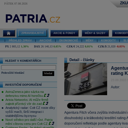
ZKU
PÁTEK 07.08.2026
ZPRAVODAJSTVÍ
AKCIE & FONDY
MĚNY & SAZBY
KOMODIT
|
PŘEHLED ZPRÁV
|
AKCIOVÉ
|
EKONOMICKÉ
|
MĚNY
|
KOMODITY
|
SL
PX
2 805,12
1,30%
DAX
26 140,13
0,05%
CZK/€
24,222
0,01%
CZK/$
21,020
-0,03%
Detail - články
HLEDAT V KOMENTÁŘÍCH
Agentura
rating 
Pokročilé hledání
hledat
23.09.2003 
INVESTIČNÍ DOPORUČENÍ
Autor:
AstraZeneca jako sázka na
defenzivu mimo AI horečku
Arista Networks: AI může firmě
zajistit příznivý vítr do zad
Analytický radar: Colt CZ roste díky
vyšší marži, širší integraci i
Agentura Fitch včera zvýšila individuální
stabilnějšímu byznysu
dlouhodobý a krátkodobý kreditní rating A
Nové střelivo pro další růst. Patria
doporučení reflektuje podle agentury kvali
mění cílovou cenu pro Colt CZ
Goldman Sachs: Je dobrý okamžik