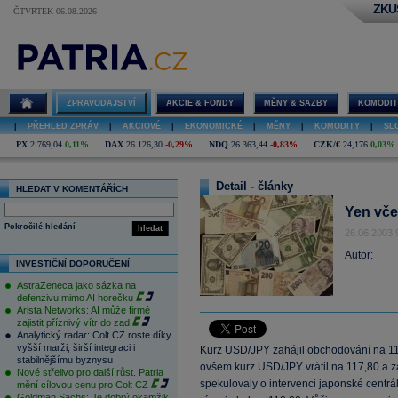
ZKU
ČTVRTEK 06.08.2026
ZPRAVODAJSTVÍ
AKCIE & FONDY
MĚNY & SAZBY
KOMODIT
|
PŘEHLED ZPRÁV
|
AKCIOVÉ
|
EKONOMICKÉ
|
MĚNY
|
KOMODITY
|
SL
PX
2 769,04
0,11%
DAX
26 126,30
-0,29%
NDQ
26 363,44
-0,83%
CZK/€
24,176
0,03%
Detail - články
HLEDAT V KOMENTÁŘÍCH
Yen vče
Pokročilé hledání
hledat
26.06.2003 
Autor:
INVESTIČNÍ DOPORUČENÍ
AstraZeneca jako sázka na
defenzivu mimo AI horečku
Arista Networks: AI může firmě
zajistit příznivý vítr do zad
Analytický radar: Colt CZ roste díky
vyšší marži, širší integraci i
Kurz USD/JPY zahájil obchodování na 117
stabilnějšímu byznysu
ovšem kurz USD/JPY vrátil na 117,80 a záv
Nové střelivo pro další růst. Patria
spekulovaly o intervenci japonské centrá
mění cílovou cenu pro Colt CZ
Goldman Sachs: Je dobrý okamžik