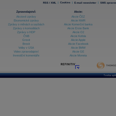
|
Cookies
|
|
RSS / XML
E-mail newsletter
SMS zpravod
Zpravodajství:
Akcie:
Akciové zprávy
Akcie ČEZ
Ekonomické zprávy
Akcie NWR
Zprávy o měnách a sazbách
Akcie Komerční banka
Zprávy o komoditách
Akcie Erste Bank
Zprávy o HDP
Akcie O2
ČNB
Akcie Kofola
Grexit
Akcie Apple
Brexit
Akcie Facebook
Volby v USA
Akcie BMW
Video zpravodajství
Akcie GE
Investiční komentáře
Akcie Moneta
Tvorba apl