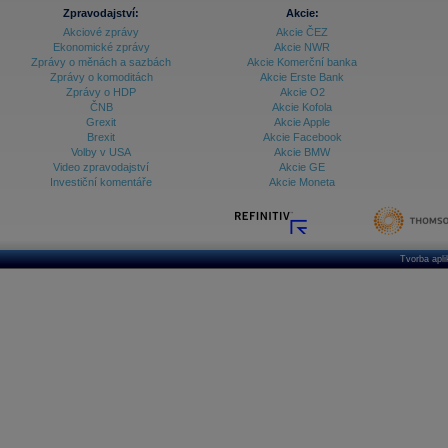
Zpravodajství:
Akcie:
Akciové zprávy
Akcie ČEZ
Ekonomické zprávy
Akcie NWR
Zprávy o měnách a sazbách
Akcie Komerční banka
Zprávy o komoditách
Akcie Erste Bank
Zprávy o HDP
Akcie O2
ČNB
Akcie Kofola
Grexit
Akcie Apple
Brexit
Akcie Facebook
Volby v USA
Akcie BMW
Video zpravodajství
Akcie GE
Investiční komentáře
Akcie Moneta
Tvorba apl