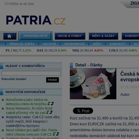
ZKU
ČTVRTEK 06.08.2026
ZPRAVODAJSTVÍ
AKCIE & FONDY
MĚNY & SAZBY
KOMODIT
|
PŘEHLED ZPRÁV
|
AKCIOVÉ
|
EKONOMICKÉ
|
MĚNY
|
KOMODITY
|
SL
PX
2 802,71
1,22%
DAX
26 205,53
0,30%
NDQ
26 363,44
-0,83%
CZK/€
24,191
0,08%
Detail - články
HLEDAT V KOMENTÁŘÍCH
Česká k
evrops
Pokročilé hledání
hledat
22.05.2003 
INVESTIČNÍ DOPORUČENÍ
Autor:
AstraZeneca jako sázka na
defenzivu mimo AI horečku
Arista Networks: AI může firmě
zajistit příznivý vítr do zad
Analytický radar: Colt CZ roste díky
Kurz začínal na 31,480 a končil na 31,4
vyšší marži, širší integraci i
Dnes kurz EUR/CZK začíná na 31,450 a mě
stabilnějšímu byznysu
americkému dolaru koruna oslabila z ran
Nové střelivo pro další růst. Patria
mění cílovou cenu pro Colt CZ
nedostatku domácích události byl kurz ov
Goldman Sachs: Je dobrý okamžik