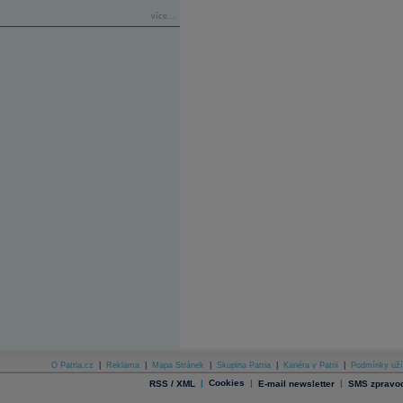
více...
O Patria.cz
|
Reklama
|
Mapa Stránek
|
Skupina Patria
|
Kariéra v Patrii
|
Podmínky uží
|
Cookies
|
|
RSS / XML
E-mail newsletter
SMS zpravod