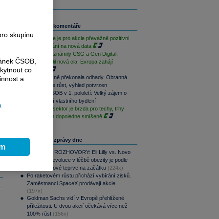
Související komentáře
pro skupinu
Závěr týdne je pro akcie převážně pozitivní
při vyčkávání na nová data
Výsledky oznámily CSG a Gen Digital,
ránek ČSOB,
Trump uvalil nová cla. Evropa zahájí
kytnout co
opatrně
CSG výrazně překonala odhady. Obranná
innost a
divize táhne růst, výhled potvrzen
Skupina ČSOB v 1. pololetí: Velký zájem o
financování vlastního bydlení
a
Paměťový sektor je brzda pro techy, trhy
jsou na tom dopoledne smíšeně
Nejčtenější zprávy dne
ím
PODCAST ROZHOVORY: Eli Lilly vs. Novo
Nordisk. Revoluce v léčbě obezity je podle
MUDr. Kunové teprve na začátku
(224x)
Po raketovém růstu přichází vybírání zisků.
Zaměstnanci SpaceX prodávají akcie
(197x)
Goldman Sachs vidí v Evropě přehlížené
příležitosti. U dvou akcií očekává více než
100% růst
(156x)