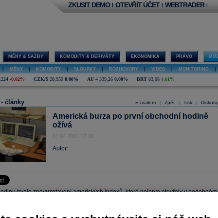
ZKUSIT DEMO
OTEVŘÍT ÚČET
WEBTRADER
|
|
|
MĚNY & SAZBY
KOMODITY & DERIVÁTY
EKONOMIKA
PRÁVO
MOJ
|
MĚNY
|
KOMODITY
|
SLOUPKY
|
ROZHOVORY
|
VIDEO
|
MONITORING
|
,224
-0,02%
CZK/$
20,959
0,00%
AU
4 339,26
0,00%
BRT
83,08
4,61%
 - články
E-mailem
Zpět
Tisk
Diskutu
|
|
|
Americká burza po první obchodní hodině
ožívá
22.04.2003 17:30
Autor:
odinu trvalo znovuzotavení amerických indexů, které nejprve otevřely v podobném
kém uzavřely včerejší obchodování. Obrat přišel poté, co společnost Everest Re
(+13,18%) zvýšila svůj odhad zisku na letošní rok, což se okamžitě projevilo růste