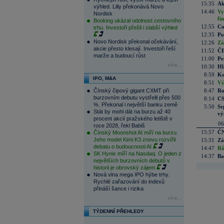
15:35
Ak
výhled. Lilly překonává Novo
14:46
Vy
Nordisk
fi
Booking ukázal odolnost cestovního
12:55
Co
trhu. Investoři přešli i slabší výhled
12:35
Po
Novo Nordisk překonal očekávání,
12:26
Zá
akcie přesto klesají. Investoři řeší
11:52
ČE
marže a budoucí růst
11:00
Pe
více...
10:30
Hl
8:59
Ko
IPO, M&A
8:51
Vý
Čínský čipový gigant CXMT při
8:47
Ro
burzovním debutu vystřelil přes 500
8:14
CS
%. Překonal i největší banku země
5:50
Sr
Stát by mohl dát na burzu až 40
vý
procent akcií pražského letiště v
06
roce 2028, řekl Babiš
15:57
ČN
Čínský Moonshot AI míří na burzu.
Jeho model Kimi K3 znovu rozvířil
15:31
Zá
debatu o budoucnosti AI
14:47
Rů
SK Hynix míří na Nasdaq. O jeden z
14:37
Ba
největších burzovních debutů v
historii je obrovský zájem
Nová vlna mega IPO hýbe trhy.
Rychlé zařazování do indexů
přináší šance i rizika
více...
TÝDENNÍ PŘEHLEDY