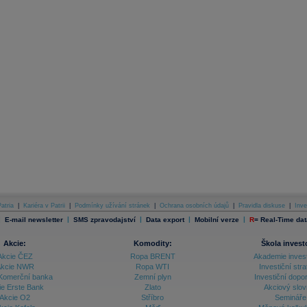
atria
|
Kariéra v Patrii
|
Podmínky užívání stránek
|
Ochrana osobních údajů
|
Pravidla diskuse
|
Inve
|
|
|
|
|
E-mail newsletter
SMS zpravodajství
Data export
Mobilní verze
R
=
Real-Time dat
Akcie:
Komodity:
Škola invest
Akcie ČEZ
Ropa BRENT
Akademie inves
kcie NWR
Ropa WTI
Investiční stra
Komerční banka
Zemní plyn
Investiční dopo
ie Erste Bank
Zlato
Akciový slov
Akcie O2
Stříbro
Semináře