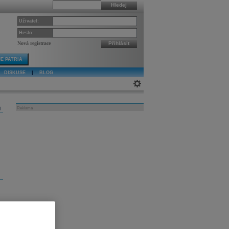
Hledej
Uživatel:
Heslo:
Nová registrace
Přihlásit
E PATRIA
DISKUSE
|
BLOG
j
Reklama
m