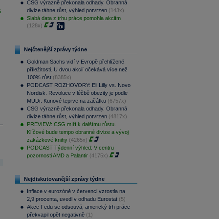
CSG výrazně překonala odhady. Obranná
divize táhne růst, výhled potvrzen
(143x)
i
Slabá data z trhu práce pomohla akciím
(128x)
Nejčtenější zprávy týdne
Goldman Sachs vidí v Evropě přehlížené
příležitosti. U dvou akcií očekává více než
100% růst
(8385x)
PODCAST ROZHOVORY: Eli Lilly vs. Novo
Nordisk. Revoluce v léčbě obezity je podle
MUDr. Kunové teprve na začátku
(6757x)
CSG výrazně překonala odhady. Obranná
divize táhne růst, výhled potvrzen
(4817x)
PREVIEW: CSG míří k dalšímu růstu.
Klíčové bude tempo obranné divize a vývoj
zakázkové knihy
(4265x)
PODCAST Týdenní výhled: V centru
pozornosti AMD a Palantir
(4175x)
Nejdiskutovanější zprávy týdne
Inflace v eurozóně v červenci vzrostla na
2,9 procenta, uvedl v odhadu Eurostat
(5)
Akce Fedu se odsouvá, americký trh práce
překvapil opět negativně
(1)