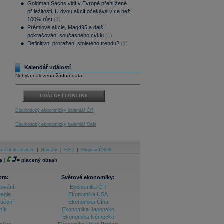
Goldman Sachs vidí v Evropě přehlížené
příležitosti. U dvou akcií očekává více než
100% růst
(1)
Prémiové akcie, Mag495 a další
pokračování současného cyklu
(1)
Definitivní proražení stoletého trendu?
(1)
Kalendář událostí
Nebyla nalezena žádná data
UDÁLOSTI ONLINE
Dlouhodobý ekonomický kalendář ČR
Dlouhodobý ekonomický kalendář Svět
stiční disclaimer
|
Náměty
|
FAQ
|
Skupina ČSOB
a
|
=
placený obsah
ora:
Světové ekonomiky:
tování
Ekonomika ČR
tegie
Ekonomika USA
ručení
Ekonomika Čína
ník
Ekonomika Japonsko
Ekonomika Německo