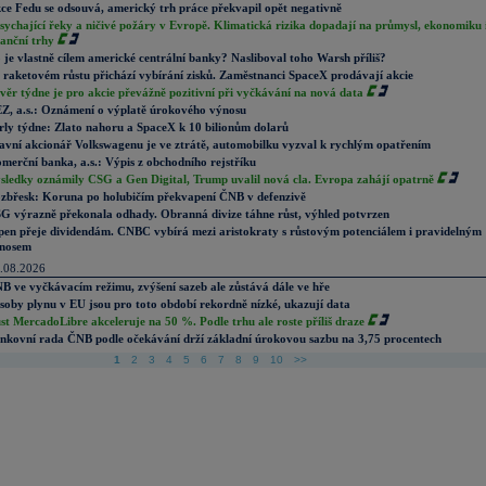
ce Fedu se odsouvá, americký trh práce překvapil opět negativně
sychající řeky a ničivé požáry v Evropě. Klimatická rizika dopadají na průmysl, ekonomiku 
nanční trhy
 je vlastně cílem americké centrální banky? Nasliboval toho Warsh příliš?
 raketovém růstu přichází vybírání zisků. Zaměstnanci SpaceX prodávají akcie
věr týdne je pro akcie převážně pozitivní při vyčkávání na nová data
Z, a.s.: Oznámení o výplatě úrokového výnosu
rly týdne: Zlato nahoru a SpaceX k 10 bilionům dolarů
avní akcionář Volkswagenu je ve ztrátě, automobilku vyzval k rychlým opatřením
merční banka, a.s.: Výpis z obchodního rejstříku
sledky oznámily CSG a Gen Digital, Trump uvalil nová cla. Evropa zahájí opatrně
zbřesk: Koruna po holubičím překvapení ČNB v defenzivě
G výrazně překonala odhady. Obranná divize táhne růst, výhled potvrzen
pen přeje dividendám. CNBC vybírá mezi aristokraty s růstovým potenciálem i pravidelným
nosem
.08.2026
B ve vyčkávacím režimu, zvýšení sazeb ale zůstává dále ve hře
soby plynu v EU jsou pro toto období rekordně nízké, ukazují data
st MercadoLibre akceleruje na 50 %. Podle trhu ale roste příliš draze
nkovní rada ČNB podle očekávání drží základní úrokovou sazbu na 3,75 procentech
1
2
3
4
5
6
7
8
9
10
>>