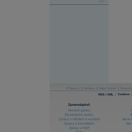
více...
O Patria.cz
|
Reklama
|
Mapa Stránek
|
Skupina P
|
Cookies
RSS / XML
Zpravodajství:
Akciové zprávy
Ekonomické zprávy
A
Zprávy o měnách a sazbách
Akcie 
Zprávy o komoditách
Akc
Zprávy o HDP