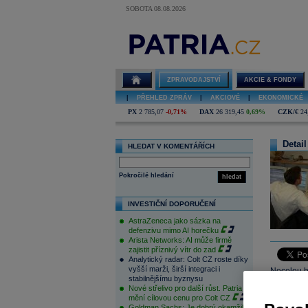
SOBOTA 08.08.2026
ZPRAVODAJSTVÍ
AKCIE & FONDY
|
PŘEHLED ZPRÁV
|
AKCIOVÉ
|
EKONOMICKÉ
PX
2 785,07
-0,71%
DAX
26 319,45
0,69%
CZK/€
24
Detail
HLEDAT V KOMENTÁŘÍCH
Pokročilé hledání
hledat
INVESTIČNÍ DOPORUČENÍ
AstraZeneca jako sázka na
defenzivu mimo AI horečku
Arista Networks: AI může firmě
zajistit příznivý vítr do zad
Analytický radar: Colt CZ roste díky
vyšší marži, širší integraci i
Necelou h
stabilnějšímu byznysu
duchu v ja
Nové střelivo pro další růst. Patria
Group Ltd 
mění cílovou cenu pro Colt CZ
Goldman Sachs: Je dobrý okamžik