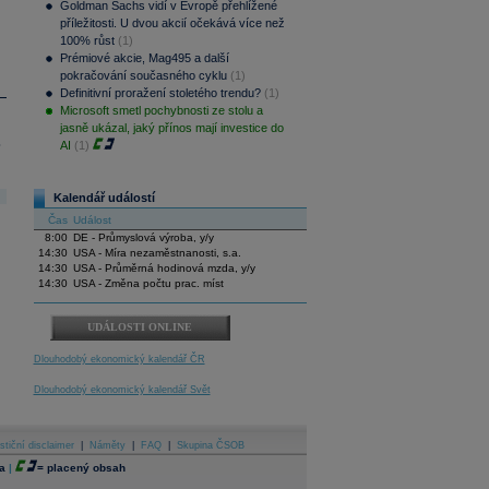
Goldman Sachs vidí v Evropě přehlížené
příležitosti. U dvou akcií očekává více než
100% růst
(1)
Prémiové akcie, Mag495 a další
pokračování současného cyklu
(1)
Definitivní proražení stoletého trendu?
(1)
Microsoft smetl pochybnosti ze stolu a
jasně ukázal, jaký přínos mají investice do
.
AI
(1)
Kalendář událostí
Čas
Událost
8:00
DE - Průmyslová výroba, y/y
14:30
USA - Míra nezaměstnanosti, s.a.
14:30
USA - Průměrná hodinová mzda, y/y
14:30
USA - Změna počtu prac. míst
UDÁLOSTI ONLINE
Dlouhodobý ekonomický kalendář ČR
Dlouhodobý ekonomický kalendář Svět
stiční disclaimer
|
Náměty
|
FAQ
|
Skupina ČSOB
a
|
=
placený obsah