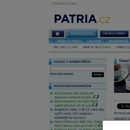
PÁTEK 07.08.2026
ZPRAVODAJSTVÍ
AKCIE & FONDY
|
PŘEHLED ZPRÁV
|
AKCIOVÉ
|
EKONOMICKÉ
PX
2 805,12
1,30%
DAX
26 140,13
0,05%
CZK/€
24,
Detail
HLEDAT V KOMENTÁŘÍCH
Pokročilé hledání
hledat
INVESTIČNÍ DOPORUČENÍ
AstraZeneca jako sázka na
defenzivu mimo AI horečku
Arista Networks: AI může firmě
zajistit příznivý vítr do zad
Analytický radar: Colt CZ roste díky
Koruna se
vyšší marži, širší integraci i
stabilnějšímu byznysu
stávající 
Nové střelivo pro další růst. Patria
dochází k
mění cílovou cenu pro Colt CZ
Goldman Sachs: Je dobrý okamžik