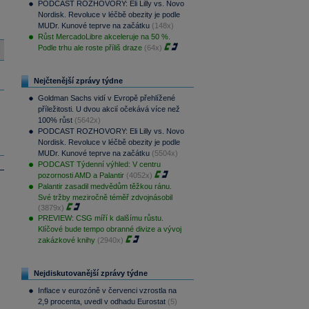
PODCAST ROZHOVORY: Eli Lilly vs. Novo
Nordisk. Revoluce v léčbě obezity je podle
MUDr. Kunové teprve na začátku
(148x)
Růst MercadoLibre akceleruje na 50 %.
Podle trhu ale roste příliš draze
(64x)
Nejčtenější zprávy týdne
Goldman Sachs vidí v Evropě přehlížené
příležitosti. U dvou akcií očekává více než
100% růst
(5642x)
PODCAST ROZHOVORY: Eli Lilly vs. Novo
Nordisk. Revoluce v léčbě obezity je podle
MUDr. Kunové teprve na začátku
(5504x)
PODCAST Týdenní výhled: V centru
pozornosti AMD a Palantir
(4052x)
Palantir zasadil medvědům těžkou ránu.
Své tržby meziročně téměř zdvojnásobil
(3879x)
PREVIEW: CSG míří k dalšímu růstu.
Klíčové bude tempo obranné divize a vývoj
zakázkové knihy
(2940x)
Nejdiskutovanější zprávy týdne
Inflace v eurozóně v červenci vzrostla na
2,9 procenta, uvedl v odhadu Eurostat
(5)