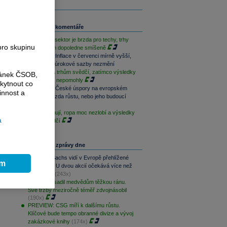
e
Související komentáře
Paměťový sektor je brzda pro techy, trhy
pro skupinu
jsou na tom dopoledne smíšeně
Rozbřesk: Inflace v červenci mírně vyšší,
ČNB dnes úrokové sazby nezmění
Geopolitika trhům svědčí, zatímco výsledky
ránek ČSOB,
sentimentu nepomohly
kytnout co
Rozbřesk: České úspory na evropském
innost a
vrcholu. Brzda růstu, nebo jeho budoucí
motor?
Techy fungují, ropa moc nezlobí a výsledky
a
trhům svědčí
a
Nejčtenější zprávy dne
Goldman Sachs vidí v Evropě přehlížené
ím
příležitosti. U dvou akcií očekává více než
100% růst
(243x)
Palantir zasadil medvědům těžkou ránu.
Své tržby meziročně téměř zdvojnásobil
(190x)
PREVIEW: CSG míří k dalšímu růstu.
Klíčové bude tempo obranné divize a vývoj
zakázkové knihy
(174x)