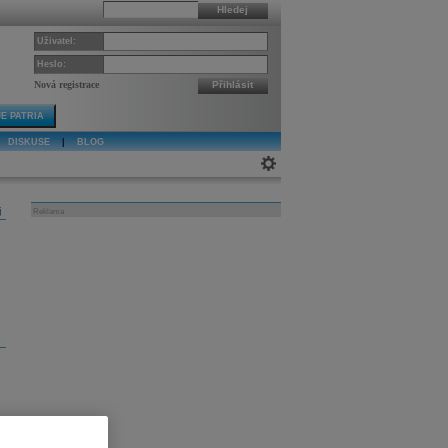
Hledej
Uživatel:
Heslo:
Nová registrace
Přihlásit
E PATRIA
DISKUSE
|
BLOG
j
Reklama