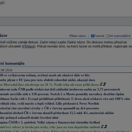
jčí
ázor
Přidat názor
Pavouk
Od nejnovějších
|
ístě můžete zahájit diskusi. Zatím nebyl zadán žádný názor. Do diskuse mohou přispívat
ášení uživatelé (
Přihlásit
). Pokud nemáte účet, na který byste se mohli přihlásit, registrujte se
lní komentáře
.08.2026
B ve vyčkávacím režimu, zvýšení sazeb ale zůstává dále ve hře
soby plynu v EU jsou pro toto období rekordně nízké, ukazují data
st MercadoLibre akceleruje na 50 %. Podle trhu ale roste příliš draze
nkovní rada ČNB podle očekávání drží základní úrokovou sazbu na 3,75 procentech
ntendo navýšilo zisk o 150 procent. Switch 2 a Mario pomohly navzdory dražším čipům
ldman Sachs vidí v Evropě přehlížené příležitosti. U dvou akcií očekává více než 100% růst
chlejší růst, vyšší marže a lepší výhled. Lilly překonává Novo Nordisk
ziroční růst stavební výroby v ČR v červnu zpomalil na dvě procenta
hraniční obchod ČR v červnu skončil přebytkem 15,5 mld. Kč, meziročně nižším
ský průmysl zakončil druhé čtvrtletí silně
upina ČSOB v 1. pololetí: Velký zájem o financování vlastního bydlení
měťový sektor je brzda pro techy, trhy jsou na tom dopoledne smíšeně
EVIEW: CSG míří k dalšímu růstu. Klíčové bude tempo obranné divize a vývoj zakázkové