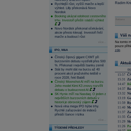
Radim Kre
Rychlejší růst, vyšší marže a lepší
výhled. Lilly překonává Novo
Nordisk
Booking ukázal odolnost cestovního
Reklama
trhu. Investoři přešli i slabší výhled
Novo Nordisk překonal očekávání,
akcie přesto klesají. Investoři řeší
Váš n
marže a budoucí růst
Na tomto m
více...
pouze přihl
IPO, M&A
zde
.
Čínský čipový gigant CXMT při
burzovním debutu vystřelil přes 500
Aktuá
%. Překonal i největší banku země
Stát by mohl dát na burzu až 40
06
procent akcií pražského letiště v
15:57
ČN
roce 2028, řekl Babiš
15:31
Zá
Čínský Moonshot AI míří na burzu.
14:47
Rů
Jeho model Kimi K3 znovu rozvířil
14:37
Ba
debatu o budoucnosti AI
13:32
Ni
SK Hynix míří na Nasdaq. O jeden z
největších burzovních debutů v
13:19
Go
historii je obrovský zájem
11:59
Ry
Nová vlna mega IPO hýbe trhy.
11:40
Me
Rychlé zařazování do indexů
11:37
Za
přináší šance i rizika
11:35
Če
více...
11:29
Sk
11:26
Pa
TÝDENNÍ PŘEHLEDY
10:27
PR