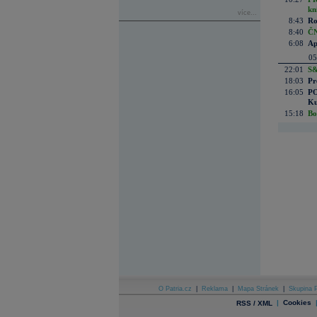
kn
více...
8:43
Ro
8:40
ČN
6:08
Ap
05
22:01
S&
18:03
Pr
16:05
PO
Ku
15:18
Bo
O Patria.cz
|
Reklama
|
Mapa Stránek
|
Skupina P
|
Cookies
RSS / XML