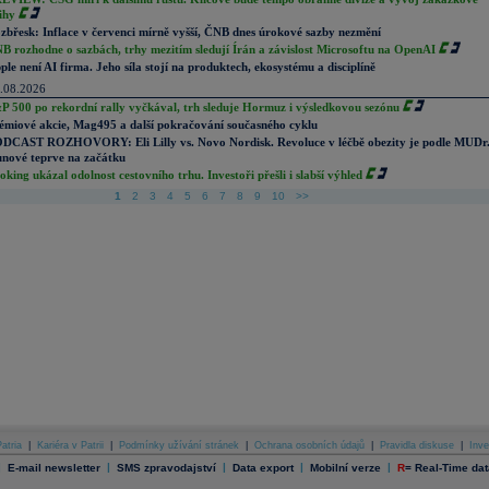
ihy
zbřesk: Inflace v červenci mírně vyšší, ČNB dnes úrokové sazby nezmění
B rozhodne o sazbách, trhy mezitím sledují Írán a závislost Microsoftu na OpenAI
ple není AI firma. Jeho síla stojí na produktech, ekosystému a disciplíně
.08.2026
P 500 po rekordní rally vyčkával, trh sleduje Hormuz i výsledkovou sezónu
émiové akcie, Mag495 a další pokračování současného cyklu
DCAST ROZHOVORY: Eli Lilly vs. Novo Nordisk. Revoluce v léčbě obezity je podle MUDr
nové teprve na začátku
oking ukázal odolnost cestovního trhu. Investoři přešli i slabší výhled
1
2
3
4
5
6
7
8
9
10
>>
atria
|
Kariéra v Patrii
|
Podmínky užívání stránek
|
Ochrana osobních údajů
|
Pravidla diskuse
|
Inve
|
|
|
|
|
E-mail newsletter
SMS zpravodajství
Data export
Mobilní verze
R
=
Real-Time dat