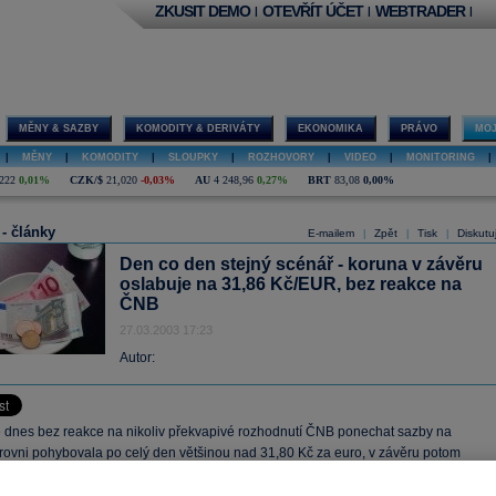
ZKUSIT DEMO
OTEVŘÍT ÚČET
WEBTRADER
|
|
|
MĚNY & SAZBY
KOMODITY & DERIVÁTY
EKONOMIKA
PRÁVO
MOJ
|
MĚNY
|
KOMODITY
|
SLOUPKY
|
ROZHOVORY
|
VIDEO
|
MONITORING
|
222
0,01%
CZK/$
21,020
-0,03%
AU
4 248,96
0,27%
BRT
83,08
0,00%
 - články
E-mailem
Zpět
Tisk
Diskutu
|
|
|
Den co den stejný scénář - koruna v závěru
oslabuje na 31,86 Kč/EUR, bez reakce na
ČNB
27.03.2003 17:23
Autor:
 dnes bez reakce na nikoliv překvapivé rozhodnutí ČNB ponechat sazby na
úrovni pohybovala po celý den většinou nad 31,80 Kč za euro, v závěru potom
 obvyklému oslabování a česká měna končí na 31,86 Kč za euro.