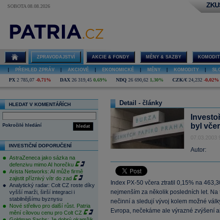
ZKU
SOBOTA 08.08.2026
ZPRAVODAJSTVÍ
AKCIE & FONDY
MĚNY & SAZBY
KOMODIT
|
PŘEHLED ZPRÁV
|
AKCIOVÉ
|
EKONOMICKÉ
|
MĚNY
|
KOMODITY
|
SL
PX
2 785,07
-0,71%
DAX
26 319,45
0,69%
NDQ
26 690,62
1,30%
CZK/€
24,232
-0,02%
Detail - články
HLEDAT V KOMENTÁŘÍCH
Investo
byl včer
Pokročilé hledání
hledat
07.03.2003 
INVESTIČNÍ DOPORUČENÍ
Autor:
AstraZeneca jako sázka na
defenzivu mimo AI horečku
Arista Networks: AI může firmě
zajistit příznivý vítr do zad
Index PX-50 včera ztratil 0,15% na 463,
Analytický radar: Colt CZ roste díky
nejmenším za několik posledních let. Na 
vyšší marži, širší integraci i
stabilnějšímu byznysu
nečinní a sledují vývoj kolem možné válk
Nové střelivo pro další růst. Patria
Evropa, nečekáme ale výrazné zvýšení akt
mění cílovou cenu pro Colt CZ
Goldman Sachs: Je dobrý okamžik