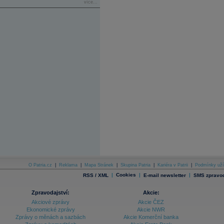
více...
O Patria.cz
|
Reklama
|
Mapa Stránek
|
Skupina Patria
|
Kariéra v Patrii
|
Podmínky uží
|
Cookies
|
|
RSS / XML
E-mail newsletter
SMS zpravod
Zpravodajství:
Akcie:
Akciové zprávy
Akcie ČEZ
Ekonomické zprávy
Akcie NWR
Zprávy o měnách a sazbách
Akcie Komerční banka