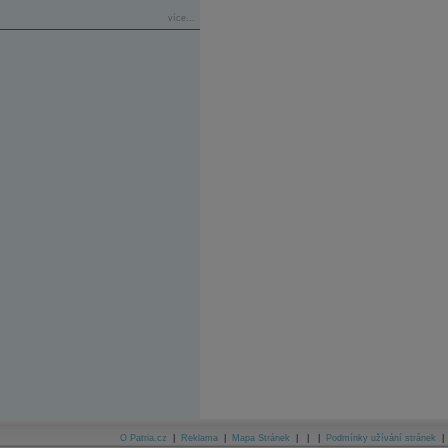
více...
O Patria.cz
|
Reklama
|
Mapa Stránek
|
|
|
Podmínky užívání stránek
|