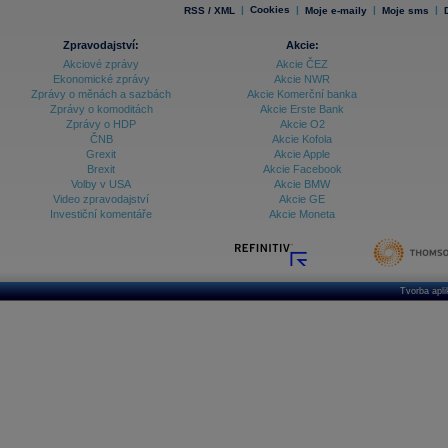
|
Cookies
|
|
|
RSS / XML
Moje e-maily
Moje sms
Zpravodajství:
Akcie:
Akciové zprávy
Akcie ČEZ
Ekonomické zprávy
Akcie NWR
Zprávy o měnách a sazbách
Akcie Komerční banka
Zprávy o komoditách
Akcie Erste Bank
Zprávy o HDP
Akcie O2
ČNB
Akcie Kofola
Grexit
Akcie Apple
Brexit
Akcie Facebook
Volby v USA
Akcie BMW
Video zpravodajství
Akcie GE
Investiční komentáře
Akcie Moneta
Tvorba apl