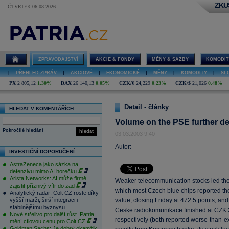
ZKU
ČTVRTEK 06.08.2026
ZPRAVODAJSTVÍ
AKCIE & FONDY
MĚNY & SAZBY
KOMODIT
|
PŘEHLED ZPRÁV
|
AKCIOVÉ
|
EKONOMICKÉ
|
MĚNY
|
KOMODITY
|
SL
PX
2 805,12
1,30%
DAX
26 140,13
0,05%
CZK/€
24,229
0,23%
CZK/$
21,026
0,48%
Detail - články
HLEDAT V KOMENTÁŘÍCH
Volume on the PSE further de
Pokročilé hledání
hledat
03.03.2003 9:40
Autor:
INVESTIČNÍ DOPORUČENÍ
AstraZeneca jako sázka na
defenzivu mimo AI horečku
Arista Networks: AI může firmě
Weaker telecommunication stocks led the
zajistit příznivý vítr do zad
which most Czech blue chips reported the
Analytický radar: Colt CZ roste díky
vyšší marži, širší integraci i
value, closing Friday at 472.5 points, an
stabilnějšímu byznysu
Ceske radiokomunikace finished at CZK
Nové střelivo pro další růst. Patria
respectively (both reported worse-than-ex
mění cílovou cenu pro Colt CZ
Goldman Sachs: Je dobrý okamžik