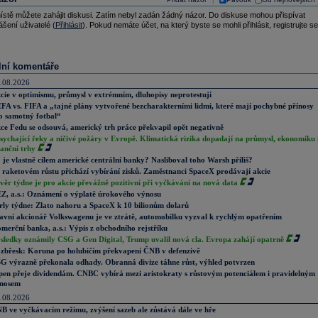
|
ístě můžete zahájit diskusi. Zatím nebyl zadán žádný názor. Do diskuse mohou přispívat
ášení uživatelé (
Přihlásit
). Pokud nemáte účet, na který byste se mohli přihlásit, registrujte se
lní komentáře
.08.2026
cie v optimismu, průmysl v extrémním, dluhopisy neprotestují
FA vs. FIFA a „tajné plány vytvořené bezcharakterními lidmi, které mají pochybné přínosy
o samotný fotbal“
ce Fedu se odsouvá, americký trh práce překvapil opět negativně
sychající řeky a ničivé požáry v Evropě. Klimatická rizika dopadají na průmysl, ekonomiku 
nanční trhy
 je vlastně cílem americké centrální banky? Nasliboval toho Warsh příliš?
 raketovém růstu přichází vybírání zisků. Zaměstnanci SpaceX prodávají akcie
věr týdne je pro akcie převážně pozitivní při vyčkávání na nová data
Z, a.s.: Oznámení o výplatě úrokového výnosu
rly týdne: Zlato nahoru a SpaceX k 10 bilionům dolarů
avní akcionář Volkswagenu je ve ztrátě, automobilku vyzval k rychlým opatřením
merční banka, a.s.: Výpis z obchodního rejstříku
sledky oznámily CSG a Gen Digital, Trump uvalil nová cla. Evropa zahájí opatrně
zbřesk: Koruna po holubičím překvapení ČNB v defenzivě
G výrazně překonala odhady. Obranná divize táhne růst, výhled potvrzen
pen přeje dividendám. CNBC vybírá mezi aristokraty s růstovým potenciálem i pravidelným
nosem
.08.2026
B ve vyčkávacím režimu, zvýšení sazeb ale zůstává dále ve hře