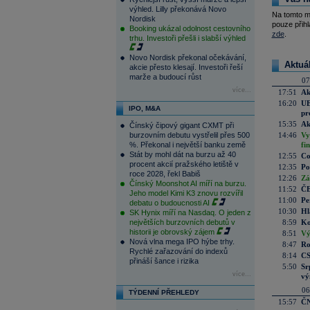
výhled. Lilly překonává Novo
Na tomto m
Nordisk
pouze přihl
Booking ukázal odolnost cestovního
zde
.
trhu. Investoři přešli i slabší výhled
Novo Nordisk překonal očekávání,
Aktuá
akcie přesto klesají. Investoři řeší
marže a budoucí růst
07
více...
17:51
Ak
16:20
UE
IPO, M&A
pr
15:35
Ak
Čínský čipový gigant CXMT při
burzovním debutu vystřelil přes 500
14:46
Vy
%. Překonal i největší banku země
fi
Stát by mohl dát na burzu až 40
12:55
Co
procent akcií pražského letiště v
12:35
Po
roce 2028, řekl Babiš
12:26
Zá
Čínský Moonshot AI míří na burzu.
11:52
ČE
Jeho model Kimi K3 znovu rozvířil
11:00
Pe
debatu o budoucnosti AI
10:30
Hl
SK Hynix míří na Nasdaq. O jeden z
největších burzovních debutů v
8:59
Ko
historii je obrovský zájem
8:51
Vý
Nová vlna mega IPO hýbe trhy.
8:47
Ro
Rychlé zařazování do indexů
8:14
CS
přináší šance i rizika
5:50
Sr
více...
vý
06
TÝDENNÍ PŘEHLEDY
15:57
ČN