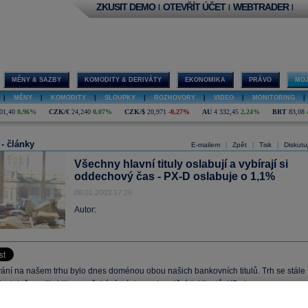
ZKUSIT DEMO
OTEVŘÍT ÚČET
WEBTRADER
|
|
|
MĚNY & SAZBY
KOMODITY & DERIVÁTY
EKONOMIKA
PRÁVO
MOJ
|
MĚNY
|
KOMODITY
|
SLOUPKY
|
ROZHOVORY
|
VIDEO
|
MONITORING
|
01,40
0,96%
CZK/€
24,240
0,07%
CZK/$
20,971
-0,27%
AU
4 332,45
2,24%
BRT
83,08
 - články
E-mailem
Zpět
Tisk
Diskutu
|
|
|
Všechny hlavní tituly oslabují a vybírají si
oddechový čas - PX-D oslabuje o 1,1%
08.01.2003 17:28
Autor:
ní na našem trhu bylo dnes doménou obou našich bankovních titulů. Trh se stále
dostatečnou likviditou a očekává nástup zahraničních klientů. KB si po
enním růstu vzala oddechový čas a oslabila o 1,3% na závěrečnou cenu 2153 Kč