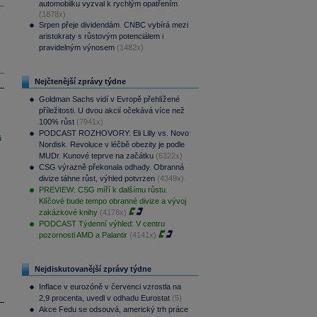
automobilku vyzval k rychlým opatřením
(1878x)
Srpen přeje dividendám. CNBC vybírá mezi
aristokraty s růstovým potenciálem i
pravidelným výnosem
(1482x)
Nejčtenější zprávy týdne
Goldman Sachs vidí v Evropě přehlížené
příležitosti. U dvou akcií očekává více než
100% růst
(7941x)
PODCAST ROZHOVORY: Eli Lilly vs. Novo
i
Nordisk. Revoluce v léčbě obezity je podle
MUDr. Kunové teprve na začátku
(6322x)
CSG výrazně překonala odhady. Obranná
divize táhne růst, výhled potvrzen
(4349x)
PREVIEW: CSG míří k dalšímu růstu.
Klíčové bude tempo obranné divize a vývoj
zakázkové knihy
(4178x)
PODCAST Týdenní výhled: V centru
pozornosti AMD a Palantir
(4141x)
Nejdiskutovanější zprávy týdne
Inflace v eurozóně v červenci vzrostla na
2,9 procenta, uvedl v odhadu Eurostat
(5)
Akce Fedu se odsouvá, americký trh práce