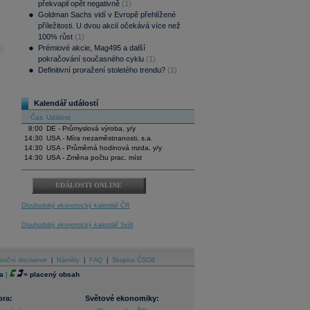
překvapil opět negativně
(1)
Goldman Sachs vidí v Evropě přehlížené
příležitosti. U dvou akcií očekává více než
100% růst
(1)
Prémiové akcie, Mag495 a další
pokračování současného cyklu
(1)
Definitivní proražení stoletého trendu?
(1)
Kalendář událostí
Čas
Událost
8:00
DE - Průmyslová výroba, y/y
14:30
USA - Míra nezaměstnanosti, s.a.
14:30
USA - Průměrná hodinová mzda, y/y
14:30
USA - Změna počtu prac. míst
UDÁLOSTI ONLINE
Dlouhodobý ekonomický kalendář ČR
Dlouhodobý ekonomický kalendář Svět
stiční disclaimer
|
Náměty
|
FAQ
|
Skupina ČSOB
a
|
=
placený obsah
ora:
Světové ekonomiky: