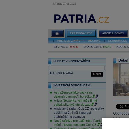
PÁTEK 07.08.2026
ZPRAVODAJSTVÍ
AKCIE & FONDY
|
PŘEHLED ZPRÁV
|
AKCIOVÉ
|
EKONOMICKÉ
PX
2 785,07
-0,71%
DAX
26 319,45
0,69%
NDQ
26 6
Detail
HLEDAT V KOMENTÁŘÍCH
Pokročilé hledání
hledat
INVESTIČNÍ DOPORUČENÍ
AstraZeneca jako sázka na
defenzivu mimo AI horečku
Arista Networks: AI může firmě
zajistit příznivý vítr do zad
Analytický radar: Colt CZ roste díky
vyšší marži, širší integraci i
Obchodová
stabilnějšímu byznysu
trápí s ne
Nové střelivo pro další růst. Patria
několikad
mění cílovou cenu pro Colt CZ
Goldman Sachs: Je dobrý okamžik