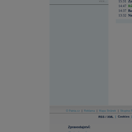
15:31
Zá
více...
14:47
Rů
14:37
Ba
13:32
Ni
O Patria.cz
|
Reklama
|
Mapa Stránek
|
Skupina P
|
Cookies
RSS / XML
Zpravodajství: