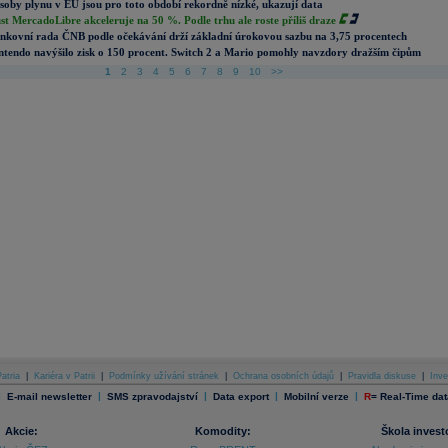
soby plynu v EU jsou pro toto období rekordně nízké, ukazují data
st MercadoLibre akceleruje na 50 %. Podle trhu ale roste příliš draze
nkovní rada ČNB podle očekávání drží základní úrokovou sazbu na 3,75 procentech
ntendo navýšilo zisk o 150 procent. Switch 2 a Mario pomohly navzdory dražším čipům
1
2
3
4
5
6
7
8
9
10
>>
atria
|
Kariéra v Patrii
|
Podmínky užívání stránek
|
Ochrana osobních údajů
|
Pravidla diskuse
|
Inve
|
|
|
|
|
E-mail newsletter
SMS zpravodajství
Data export
Mobilní verze
R
=
Real-Time dat
Akcie:
Komodity:
Škola invest