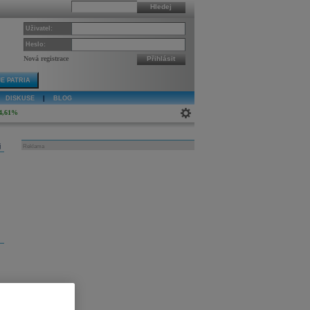
Hledej
Uživatel:
Heslo:
Nová registrace
Přihlásit
E PATRIA
DISKUSE
|
BLOG
4,61%
j
Reklama