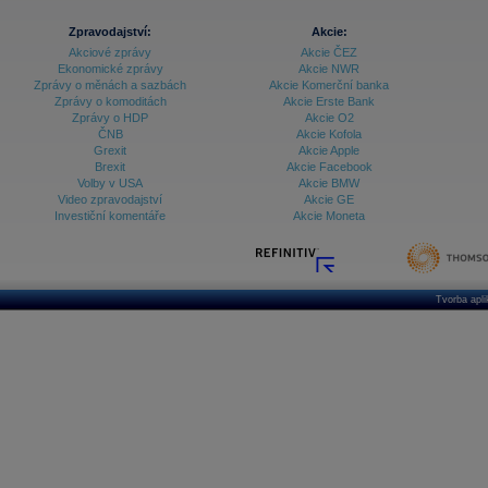
Zpravodajství:
Akcie:
Akciové zprávy
Akcie ČEZ
Ekonomické zprávy
Akcie NWR
Zprávy o měnách a sazbách
Akcie Komerční banka
Zprávy o komoditách
Akcie Erste Bank
Zprávy o HDP
Akcie O2
ČNB
Akcie Kofola
Grexit
Akcie Apple
Brexit
Akcie Facebook
Volby v USA
Akcie BMW
Video zpravodajství
Akcie GE
Investiční komentáře
Akcie Moneta
Tvorba apl