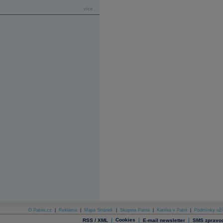
více...
O Patria.cz
|
Reklama
|
Mapa Stránek
|
Skupina Patria
|
Kariéra v Patrii
|
Podmínky uží
|
Cookies
|
|
RSS / XML
E-mail newsletter
SMS zpravod