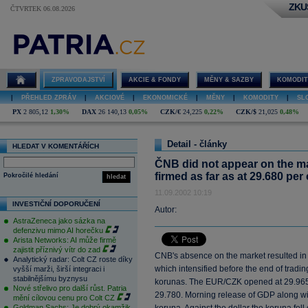
ZKU
ČTVRTEK 06.08.2026
ZPRAVODAJSTVÍ
AKCIE & FONDY
MĚNY & SAZBY
KOMODIT
|
PŘEHLED ZPRÁV
|
AKCIOVÉ
|
EKONOMICKÉ
|
MĚNY
|
KOMODITY
|
SL
PX
2 805,12
1,30%
DAX
26 140,13
0,05%
CZK/€
24,225
0,22%
CZK/$
21,025
0,48%
Detail - články
HLEDAT V KOMENTÁŘÍCH
ČNB did not appear on the ma
firmed as far as at 29.680 per
Pokročilé hledání
hledat
11.09.2002 10:19
INVESTIČNÍ DOPORUČENÍ
Autor:
AstraZeneca jako sázka na
defenzivu mimo AI horečku
Arista Networks: AI může firmě
zajistit příznivý vítr do zad
CNB's absence on the market resulted in
Analytický radar: Colt CZ roste díky
which intensified before the end of tradi
vyšší marži, širší integraci i
stabilnějšímu byznysu
korunas. The EUR/CZK opened at 29.965, 
Nové střelivo pro další růst. Patria
29.780. Morning release of GDP along with
mění cílovou cenu pro Colt CZ
Goldman Sachs: Je dobrý okamžik