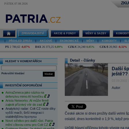
ZKU
PÁTEK 07.08.2026
ZPRAVODAJSTVÍ
AKCIE & FONDY
MĚNY & SAZBY
KOMODIT
|
PŘEHLED ZPRÁV
|
AKCIOVÉ
|
EKONOMICKÉ
|
MĚNY
|
KOMODITY
|
SL
PX
2 780,62
-0,87%
DAX
26 373,25
0,89%
CZK/€
24,240
0,05%
CZK/$
20,963
-0,32%
Detail - články
HLEDAT V KOMENTÁŘÍCH
Další š
ještě??
Pokročilé hledání
hledat
03.09.2002 
INVESTIČNÍ DOPORUČENÍ
Autor:
AstraZeneca jako sázka na
defenzivu mimo AI horečku
Arista Networks: AI může firmě
zajistit příznivý vítr do zad
Analytický radar: Colt CZ roste díky
vyšší marži, širší integraci i
České akcie si dnes prožily další velmi 
stabilnějšímu byznysu
oslabil, dnes konkrétně o 1,9 %, když p
Nové střelivo pro další růst. Patria
mění cílovou cenu pro Colt CZ
Určitě hlavní příčinou tohoto vývoje na n
Goldman Sachs: Je dobrý okamžik