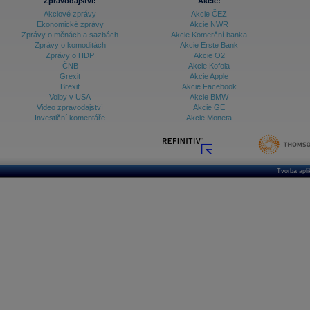
Zpravodajství:
Akcie:
Akciové zprávy
Akcie ČEZ
Ekonomické zprávy
Akcie NWR
Zprávy o měnách a sazbách
Akcie Komerční banka
Zprávy o komoditách
Akcie Erste Bank
Zprávy o HDP
Akcie O2
ČNB
Akcie Kofola
Grexit
Akcie Apple
Brexit
Akcie Facebook
Volby v USA
Akcie BMW
Video zpravodajství
Akcie GE
Investiční komentáře
Akcie Moneta
Tvorba apl