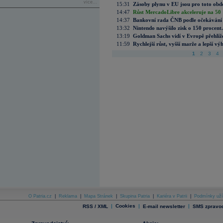
více...
15:31
Zásoby plynu v EU jsou pro toto obdo
14:47
Růst MercadoLibre akceleruje na 50 %
14:37
Bankovní rada ČNB podle očekávání 
13:32
Nintendo navýšilo zisk o 150 procen
13:19
Goldman Sachs vidí v Evropě přehlíže
11:59
Rychlejší růst, vyšší marže a lepší v
1
2
3
4
O Patria.cz
|
Reklama
|
Mapa Stránek
|
Skupina Patria
|
Kariéra v Patrii
|
Podmínky uží
|
Cookies
|
|
RSS / XML
E-mail newsletter
SMS zpravod