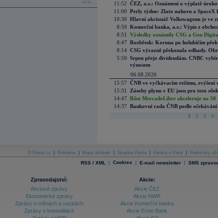
více...
11:52
ČEZ, a.s.: Oznámení o výplatě úrok
11:00
Perly týdne: Zlato nahoru a SpaceX 
10:30
Hlavní akcionář Volkswagenu je ve z
8:59
Komerční banka, a.s.: Výpis z obchod
8:51
Výsledky oznámily CSG a Gen Digital
8:47
Rozbřesk: Koruna po holubičím přek
8:14
CSG výrazně překonala odhady. Obran
5:50
Srpen přeje dividendám. CNBC vybírá
výnosem
06.08.2026
15:57
ČNB ve vyčkávacím režimu, zvýšení s
15:31
Zásoby plynu v EU jsou pro toto obdo
14:47
Růst MercadoLibre akceleruje na 50 %
14:37
Bankovní rada ČNB podle očekávání 
1
2
3
4
O Patria.cz
|
Reklama
|
Mapa Stránek
|
Skupina Patria
|
Kariéra v Patrii
|
Podmínky uží
|
Cookies
|
|
RSS / XML
E-mail newsletter
SMS zpravod
Zpravodajství:
Akcie:
Akciové zprávy
Akcie ČEZ
Ekonomické zprávy
Akcie NWR
Zprávy o měnách a sazbách
Akcie Komerční banka
Zprávy o komoditách
Akcie Erste Bank