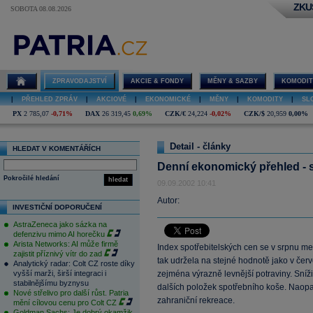
ZKU
SOBOTA 08.08.2026
ZPRAVODAJSTVÍ
AKCIE & FONDY
MĚNY & SAZBY
KOMODIT
|
PŘEHLED ZPRÁV
|
AKCIOVÉ
|
EKONOMICKÉ
|
MĚNY
|
KOMODITY
|
SL
PX
2 785,07
-0,71%
DAX
26 319,45
0,69%
CZK/€
24,224
-0,02%
CZK/$
20,959
0,00%
Detail - články
HLEDAT V KOMENTÁŘÍCH
Denní ekonomický přehled - 
Pokročilé hledání
hledat
09.09.2002 10:41
Autor:
INVESTIČNÍ DOPORUČENÍ
AstraZeneca jako sázka na
defenzivu mimo AI horečku
Arista Networks: AI může firmě
Index spotřebitelských cen se v srpnu me
zajistit příznivý vítr do zad
tak udržela na stejné hodnotě jako v červ
Analytický radar: Colt CZ roste díky
vyšší marži, širší integraci i
zejména výrazně levnější potraviny. Sníž
stabilnějšímu byznysu
dalších položek spotřebního koše. Naopa
Nové střelivo pro další růst. Patria
zahraniční rekreace.
mění cílovou cenu pro Colt CZ
Goldman Sachs: Je dobrý okamžik