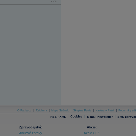
více...
O Patria.cz
|
Reklama
|
Mapa Stránek
|
Skupina Patria
|
Kariéra v Patrii
|
Podmínky uží
|
Cookies
|
|
RSS / XML
E-mail newsletter
SMS zpravod
Zpravodajství:
Akcie:
Akciové zprávy
Akcie ČEZ