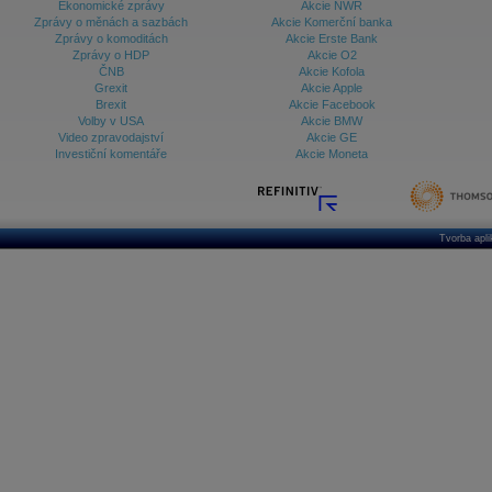
Ekonomické zprávy
Akcie NWR
Zprávy o měnách a sazbách
Akcie Komerční banka
Zprávy o komoditách
Akcie Erste Bank
Zprávy o HDP
Akcie O2
ČNB
Akcie Kofola
Grexit
Akcie Apple
Brexit
Akcie Facebook
Volby v USA
Akcie BMW
Video zpravodajství
Akcie GE
Investiční komentáře
Akcie Moneta
Tvorba apl