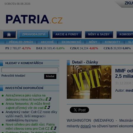
ZKU
SOBOTA 08.08.2026
ZPRAVODAJSTVÍ
AKCIE & FONDY
MĚNY & SAZBY
KOMODIT
|
PŘEHLED ZPRÁV
|
AKCIOVÉ
|
EKONOMICKÉ
|
MĚNY
|
KOMODITY
|
SL
PX
2 785,07
-0,71%
DAX
26 319,45
0,69%
CZK/€
24,224
-0,02%
CZK/$
20,959
0,00%
Detail - články
HLEDAT V KOMENTÁŘÍCH
MMF ods
2,5 mili
Pokročilé hledání
hledat
31.12.2008 
INVESTIČNÍ DOPORUČENÍ
Autor:
med
AstraZeneca jako sázka na
defenzivu mimo AI horečku
Arista Networks: AI může firmě
zajistit příznivý vítr do zad
Analytický radar: Colt CZ roste díky
vyšší marži, širší integraci i
stabilnějšímu byznysu
WASHINGTON (MEDIAFAX) - Meziná
Nové střelivo pro další růst. Patria
miliardy
dolarů
na oživení tamní ekonomik
mění cílovou cenu pro Colt CZ
Goldman Sachs: Je dobrý okamžik