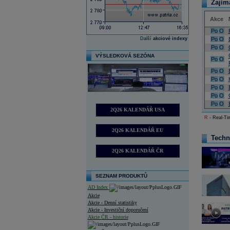
Zajím
Akce
Po
O
Další
akciové indexy
Po
O
Po
O
VÝSLEDKOVÁ SEZÓNA
Po
O
Po
O
Po
O
Po
O
Po
O
Po
O
2Q26 KALENDÁŘ USA
R
- Real-Tim
2Q26 KALENDÁŘ EU
Techn
2Q26 KALENDÁŘ ČR
SEZNAM PRODUKTŮ
AD Index
Akcie
Akcie - Denní statistiky
Akcie - Investiční doporučení
Akcie ČR - historie