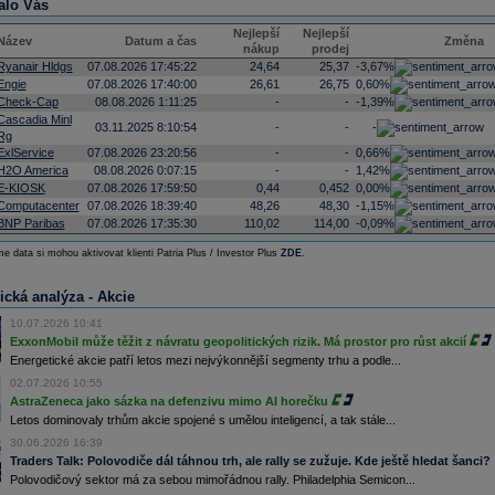
alo Vás
Nejlepší
Nejlepší
Název
Datum a čas
Změna
nákup
prodej
Ryanair Hldgs
07.08.2026 17:45:22
24,64
25,37
-3,67%
Engie
07.08.2026 17:40:00
26,61
26,75
0,60%
Check-Cap
08.08.2026 1:11:25
-
-
-1,39%
Cascadia Minl
03.11.2025 8:10:54
-
-
-
Rg
ExlService
07.08.2026 23:20:56
-
-
0,66%
H2O America
08.08.2026 0:07:15
-
-
1,42%
E-KIOSK
07.08.2026 17:59:50
0,44
0,452
0,00%
Computacenter
07.08.2026 18:39:40
48,26
48,30
-1,15%
BNP Paribas
07.08.2026 17:35:30
110,02
114,00
-0,09%
e data si mohou aktivovat klienti Patria Plus / Investor Plus
ZDE
.
ická analýza - Akcie
10.07.2026 10:41
ExxonMobil může těžit z návratu geopolitických rizik. Má prostor pro růst akcií
Energetické akcie patří letos mezi nejvýkonnější segmenty trhu a podle...
02.07.2026 10:55
AstraZeneca jako sázka na defenzivu mimo AI horečku
Letos dominovaly trhům akcie spojené s umělou inteligencí, a tak stále...
30.06.2026 16:39
Traders Talk: Polovodiče dál táhnou trh, ale rally se zužuje. Kde ještě hledat šanci?
Polovodičový sektor má za sebou mimořádnou rally. Philadelphia Semicon...