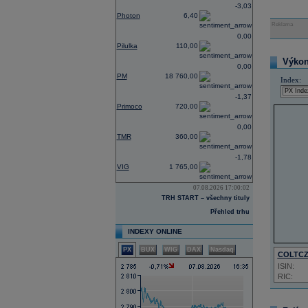
-3,03
Photon
6,40
Reklama
0,00
Pilulka
110,00
Výkon 
0,00
PM
18 760,00
Index:
-1,37
Primoco
720,00
0,00
TMR
360,00
-1,78
VIG
1 765,00
07.08.2026 17:00:02
TRH START – všechny tituly
Přehled trhu
INDEXY ONLINE
PX
BUX
WIG
DAX
Nasdaq
COLTC
ISIN:
RIC: