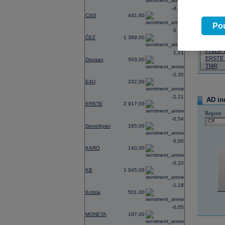
-4,62
07.08.2026
CSG
441,60
Název
Pou
0,74
ČEZ
ČEZ
1 369,00
VIG
PHILIP
1,21
ERSTE
Doosan
503,00
TMR
-2,35
E4U
332,00
-2,21
AD in
ERSTE
2 917,00
Region
-0,54
Gevorkyan
185,00
0,00
KARO
140,00
-0,10
KB
1 045,00
-1,18
Kofola
501,00
-0,05
MONETA
197,00