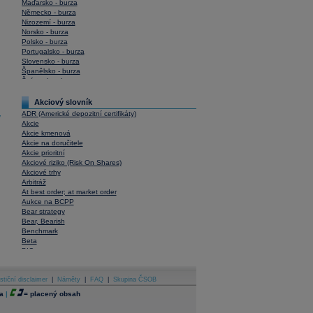
Maďarsko - burza
Německo - burza
Nizozemí - burza
Norsko - burza
Polsko - burza
Portugalsko - burza
Slovensko - burza
Španělsko - burza
Švýcarsko - burza
USA - burza
Akciový slovník
ADR (Americké depozitní certifikáty)
y
Akcie
Akcie kmenová
Akcie na doručitele
Akcie prioritní
Akciové riziko (Risk On Shares)
Akciové trhy
Arbitráž
At best order; at market order
Aukce na BCPP
Bear strategy
Bear, Bearish
Benchmark
Beta
BIC
Blokové obchody
Blue chips
stiční disclaimer
Bonita
|
Náměty
|
FAQ
|
Skupina ČSOB
Book To Bill Ratio
a
|
=
placený obsah
Book Value
Bookbuilding