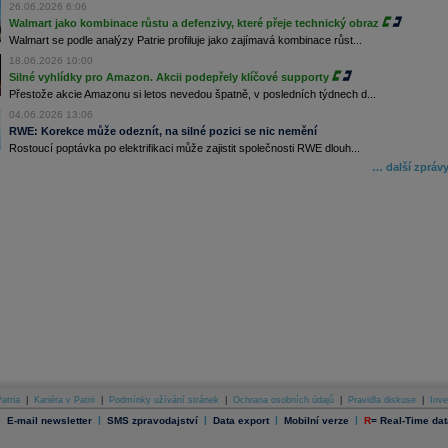
26.06.2026 6:06
Walmart jako kombinace růstu a defenzivy, které přeje technický obraz
Walmart se podle analýzy Patrie profiluje jako zajímavá kombinace růst...
18.06.2026 10:00
Silné vyhlídky pro Amazon. Akcii podepřely klíčové supporty
Přestože akcie Amazonu si letos nevedou špatně, v posledních týdnech d...
04.06.2026 13:06
RWE: Korekce může odeznít, na silné pozici se nic nemění
Rostoucí poptávka po elektrifikaci může zajistit společnosti RWE dlouh...
… další zpráv
atria
|
Kariéra v Patrii
|
Podmínky užívání stránek
|
Ochrana osobních údajů
|
Pravidla diskuse
|
Inve
|
|
|
|
|
E-mail newsletter
SMS zpravodajství
Data export
Mobilní verze
R
=
Real-Time dat