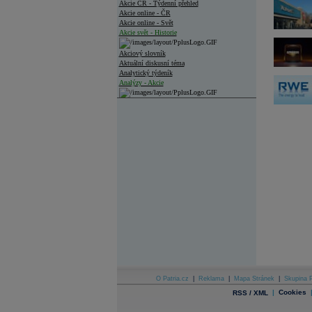
Akcie ČR - Týdenní přehled
Akcie online - ČR
Akcie online - Svět
Akcie svět - Historie
Akciový slovník
Aktuální diskusní téma
Analytický týdeník
Analýzy - Akcie
Analýzy společností - ČR
Analýzy společností - Střední Evropa
Analýzy společností - Svět
Ankety a diskuze
Archiv - Analýzy online
Archiv - Deník událostí
Archiv - Flash analýzy (svět)
Archiv - Globální makroekonomické přehledy
Archiv - Horké Zprávy
Archiv - Kalendář událostí
Archiv - Měnová politika
O Patria.cz
|
Reklama
|
Mapa Stránek
|
Skupina P
|
Cookies
RSS / XML
Archiv - Měsíční makroekonomické přehledy
Archiv - Souhrnné zprávy o vývoji ČR