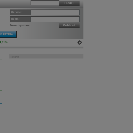
Hledej
Uživatel:
Heslo:
Nová registrace
Přihlásit
E PATRIA
4,61%
Reklama
m