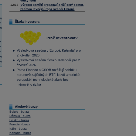
velký tech
12:13
Výrobci pamětí propadají a tíží celý sektor,
zatímco levnější ropa svědčí Evropě
Škola investora
Výsledková sezóna v Evropě: Kalendář pro
2. čtvrtletí 2026
Výsledková sezóna Česko: Kalendář pro 2.
čtvrtletí 2026
Patria Finance a ČSOB rozšiřují nabídku
korunově zajištěných ETF. Nově americké,
evropské i technologické akcie bez
měnového rizika
Akciové burzy
Belgie - burza
Dánsko - burza
Finsko - burza
Francie - burza
Itálie - burza
Kanada - burza