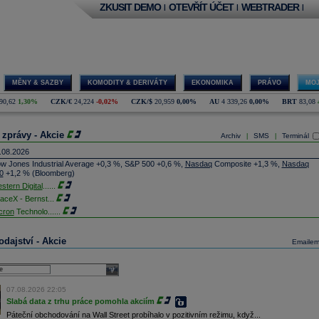
ZKUSIT DEMO
OTEVŘÍT ÚČET
WEBTRADER
|
|
|
MĚNY & SAZBY
KOMODITY & DERIVÁTY
EKONOMIKA
PRÁVO
MOJ
90,62
1,30%
CZK/€
24,224
-0,02%
CZK/$
20,959
0,00%
AU
4 339,26
0,00%
BRT
83,08
 zprávy - Akcie
Archiv
SMS
Terminál
|
|
.08.2026
w Jones Industrial Average +0,3 %, S&P 500 +0,6 %,
Nasdaq
Composite +1,3 %,
Nasdaq
0
+1,2 % (Bloomberg)
stern Digital
......
aceX - Bernst
...
cron
Technolo
......
xon
Mobil - T
......
jem obchodů s akciemi na pražské burze za dnešní den je 0,831 mld. Kč. Průměrný objem
dajství - Akcie
Emaile
chodů za poslední rok je 0,665 mld. Kč.
ýšení výroby balistických střel ATACMS ve spolupráci s americkou firmou
Lockheed Martin
jakou dobu potrvá. Agentuře Reuters to řekl generální ředitel německé zbrojovky
Rheinmetall
select
min Papperger. Společná výroba s Lockheedem v Německu by podle něj mohla pomoci
plnit arzenál Spojeným státům, které mají zvýšenou spotřebu střel kvůli válce s Íránem
07.08.2026 22:05
TK)
Slabá data z trhu práce pomohla akciím
nocophillips
......
Páteční obchodování na Wall Street probíhalo v pozitivním režimu, když...