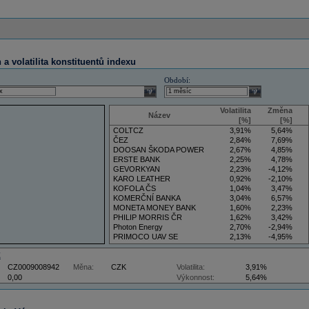
a volatilita konstituentů indexu
Období:
select
select
Volatilita
Změna
Název
[%]
[%]
COLTCZ
3,91%
5,64%
ČEZ
2,84%
7,69%
DOOSAN ŠKODA POWER
2,67%
4,85%
ERSTE BANK
2,25%
4,78%
GEVORKYAN
2,23%
-4,12%
KARO LEATHER
0,92%
-2,10%
KOFOLA ČS
1,04%
3,47%
KOMERČNÍ BANKA
3,04%
6,57%
MONETA MONEY BANK
1,60%
2,23%
PHILIP MORRIS ČR
1,62%
3,42%
Photon Energy
2,70%
-2,94%
PRIMOCO UAV SE
2,13%
-4,95%
VIG
4,09%
11,61%
Z
CZ0009008942
Měna:
CZK
Volatilita:
3,91%
0,00
Výkonnost:
5,64%