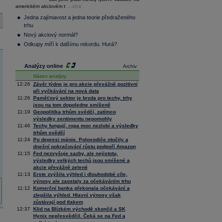
36 376,54
0,66
americkém akciovém t
Composite
...více
Index
Jedna zajímavost a jedna teorie předraženého
XETRA
trhu
Tecdax
4 068,78
1,69
Nový akciový normál?
Performance
index
Odkupy míří k dalšímu rekordu. Hurá?
Analýzy online
Archiv
Název analýzy
12:26
Závěr týdne je pro akcie převážně pozitivní
při vyčkávání na nová data
11:26
Paměťový sektor je brzda pro techy, trhy
jsou na tom dopoledne smíšeně
11:19
Geopolitika trhům svědčí, zatímco
výsledky sentimentu nepomohly
11:46
Techy fungují, ropa moc nezlobí a výsledky
trhům svědčí
11:24
Po depresi mánie. Polovodiče otočily a
dnešní pokračování růstu podpoří Amazon
11:15
Fed nezvyšuje sazby, ale nejistotu,
výsledky velkých techů jsou smíšené a
akcie převážně zelené
11:13
Erste zvýšila výhled i dlouhodobé cíle,
výnosy ale zaostaly za očekáváním trhu
11:12
Komerční banka překonala očekávání a
zlepšila výhled. Hlavní výnosy však
zůstávají pod tlakem
12:37
Klid na Blízkém východě skončil a SK
Hynix nepřesvědčil. Čeká se na Fed a