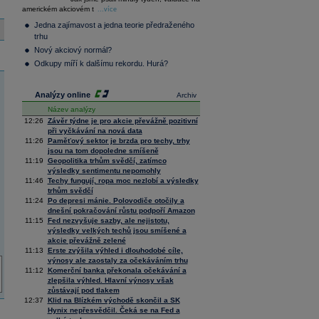
36 376,54
0,66
americkém akciovém t
Composite
...více
Index
Jedna zajímavost a jedna teorie předraženého
XETRA
trhu
Tecdax
4 068,78
1,69
Nový akciový normál?
Performance
index
Odkupy míří k dalšímu rekordu. Hurá?
Analýzy online
Archiv
Název analýzy
12:26
Závěr týdne je pro akcie převážně pozitivní
při vyčkávání na nová data
11:26
Paměťový sektor je brzda pro techy, trhy
jsou na tom dopoledne smíšeně
11:19
Geopolitika trhům svědčí, zatímco
výsledky sentimentu nepomohly
11:46
Techy fungují, ropa moc nezlobí a výsledky
trhům svědčí
11:24
Po depresi mánie. Polovodiče otočily a
dnešní pokračování růstu podpoří Amazon
11:15
Fed nezvyšuje sazby, ale nejistotu,
výsledky velkých techů jsou smíšené a
akcie převážně zelené
11:13
Erste zvýšila výhled i dlouhodobé cíle,
výnosy ale zaostaly za očekáváním trhu
11:12
Komerční banka překonala očekávání a
zlepšila výhled. Hlavní výnosy však
zůstávají pod tlakem
12:37
Klid na Blízkém východě skončil a SK
Hynix nepřesvědčil. Čeká se na Fed a