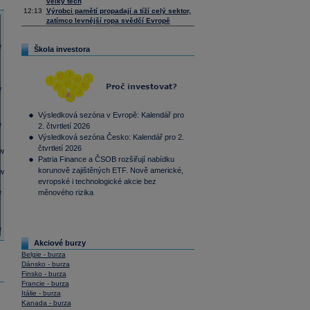
velký tech
12:13
Výrobci pamětí propadají a tíží celý sektor,
zatímco levnější ropa svědčí Evropě
Škola investora
Výsledková sezóna v Evropě: Kalendář pro
2. čtvrtletí 2026
Výsledková sezóna Česko: Kalendář pro 2.
čtvrtletí 2026
Patria Finance a ČSOB rozšiřují nabídku
korunově zajištěných ETF. Nově americké,
evropské i technologické akcie bez
měnového rizika
Akciové burzy
Belgie - burza
Dánsko - burza
Finsko - burza
Francie - burza
Itálie - burza
Kanada - burza