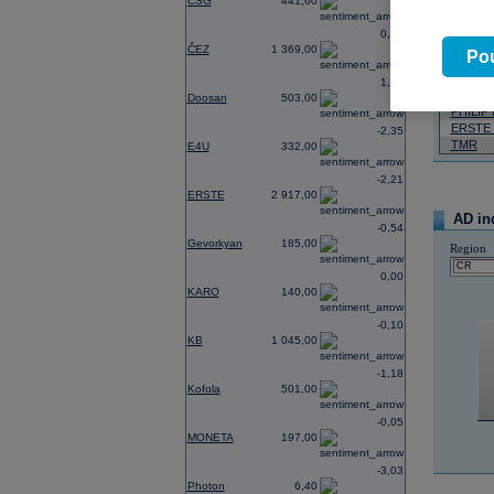
CSG
441,60
07.08.2026
0,74
ČEZ
1 369,00
Název
Pou
ČEZ
1,21
VIG
Doosan
503,00
PHILIP
ERSTE
-2,35
TMR
E4U
332,00
-2,21
ERSTE
2 917,00
AD in
-0,54
Gevorkyan
185,00
Region
0,00
KARO
140,00
-0,10
KB
1 045,00
-1,18
Kofola
501,00
-0,05
MONETA
197,00
-3,03
Photon
6,40