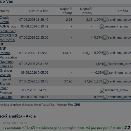
alo Vás
Nejlepší
Nejlepší
Název
Datum a čas
Změna
nákup
prodej
Ocado
07.08.2026 18:39:40
2,15
2,15
1,90%
Group
ADF Group
05.08.2024 8:10:42
-
-
-
SPDR S&P
EMERGING
07.08.2026 22:15:00
-
-
0,77%
MARKETS
DI
BNP
0,00%
Paribas
07.08.2026 14:59:26
134,00
138,78
Participation
Raymond
07.08.2026 23:31:55
-
-
-1,54%
James Fi
Grainger
08.08.2026 0:05:09
-
-
-0,39%
WW Inc
Imperial
07.08.2026 18:39:40
27,90
27,92
1,16%
Brands
Intact
11.02.2021 8:47:15
-
-
-
Financial
Ceva Inc
08.08.2026 0:06:17
-
-
8,65%
e data si mohou aktivovat klienti Patria Plus / Investor Plus
ZDE
.
ická analýza - Akcie
10.07.2026 10:41
ExxonMobil může těžit z návratu geopolitických rizik. Má prostor pro růst akcií