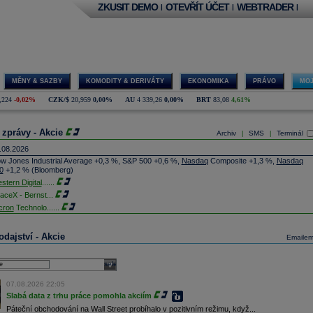
ZKUSIT DEMO
OTEVŘÍT ÚČET
WEBTRADER
|
|
|
MĚNY & SAZBY
KOMODITY & DERIVÁTY
EKONOMIKA
PRÁVO
MOJ
,224
-0,02%
CZK/$
20,959
0,00%
AU
4 339,26
0,00%
BRT
83,08
4,61%
 zprávy - Akcie
Archiv
SMS
Terminál
|
|
.08.2026
w Jones Industrial Average +0,3 %, S&P 500 +0,6 %,
Nasdaq
Composite +1,3 %,
Nasdaq
0
+1,2 % (Bloomberg)
stern Digital
......
aceX - Bernst
...
cron
Technolo
......
xon
Mobil - T
......
jem obchodů s akciemi na pražské burze za dnešní den je 0,831 mld. Kč. Průměrný objem
dajství - Akcie
Emaile
chodů za poslední rok je 0,665 mld. Kč.
ýšení výroby balistických střel ATACMS ve spolupráci s americkou firmou
Lockheed Martin
jakou dobu potrvá. Agentuře Reuters to řekl generální ředitel německé zbrojovky
Rheinmetall
select
min Papperger. Společná výroba s Lockheedem v Německu by podle něj mohla pomoci
plnit arzenál Spojeným státům, které mají zvýšenou spotřebu střel kvůli válce s Íránem
07.08.2026 22:05
TK)
Slabá data z trhu práce pomohla akciím
nocophillips
......
Páteční obchodování na Wall Street probíhalo v pozitivním režimu, když...