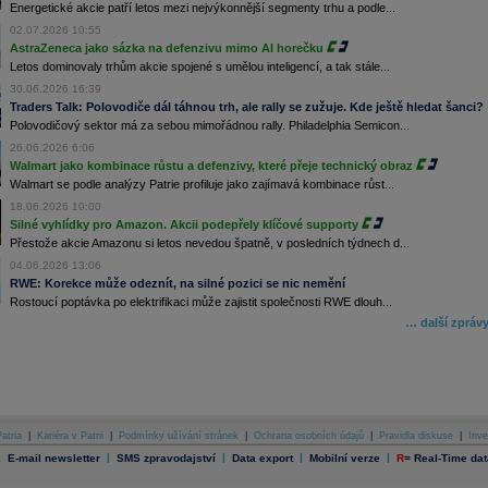
Energetické akcie patří letos mezi nejvýkonnější segmenty trhu a podle...
02.07.2026 10:55
AstraZeneca jako sázka na defenzivu mimo AI horečku
Letos dominovaly trhům akcie spojené s umělou inteligencí, a tak stále...
30.06.2026 16:39
Traders Talk: Polovodiče dál táhnou trh, ale rally se zužuje. Kde ještě hledat šanci?
Polovodičový sektor má za sebou mimořádnou rally. Philadelphia Semicon...
26.06.2026 6:06
Walmart jako kombinace růstu a defenzivy, které přeje technický obraz
Walmart se podle analýzy Patrie profiluje jako zajímavá kombinace růst...
18.06.2026 10:00
Silné vyhlídky pro Amazon. Akcii podepřely klíčové supporty
Přestože akcie Amazonu si letos nevedou špatně, v posledních týdnech d...
04.06.2026 13:06
RWE: Korekce může odeznít, na silné pozici se nic nemění
Rostoucí poptávka po elektrifikaci může zajistit společnosti RWE dlouh...
… další zpráv
atria
|
Kariéra v Patrii
|
Podmínky užívání stránek
|
Ochrana osobních údajů
|
Pravidla diskuse
|
Inve
|
|
|
|
|
E-mail newsletter
SMS zpravodajství
Data export
Mobilní verze
R
=
Real-Time dat