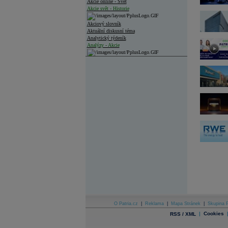
Akcie online - Svět
Akcie svět - Historie
Akciový slovník
Aktuální diskusní téma
Analytický týdeník
Analýzy - Akcie
Analýzy společností - ČR
Analýzy společností - Střední Evropa
Analýzy společností - Svět
Ankety a diskuze
Archiv - Analýzy online
Archiv - Deník událostí
Archiv - Flash analýzy (svět)
Archiv - Globální makroekonomické přehledy
Archiv - Horké Zprávy
Archiv - Kalendář událostí
Archiv - Měnová politika
Archiv - Měsíční makroekonomické přehledy
O Patria.cz
|
Reklama
|
Mapa Stránek
|
Skupina P
Archiv - Souhrnné zprávy o vývoji ČR
|
Cookies
RSS / XML
Archiv - Treasury alerty