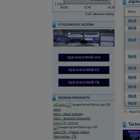
Zajím
Akce
Další
akciové indexy
Po
O
VÝSLEDKOVÁ SEZÓNA
Po
O
Po
O
Po
O
2Q26 KALENDÁŘ USA
Po
O
2Q26 KALENDÁŘ EU
Po
O
2Q26 KALENDÁŘ ČR
Po
O
Po
O
SEZNAM PRODUKTŮ
Po
O
AD Index
Akcie
R
- Real-Tim
Akcie - Denní statistiky
Akcie - Investiční doporučení
Akcie ČR - historie
Techn
Akcie ČR - Týdenní přehled
Akcie online - ČR