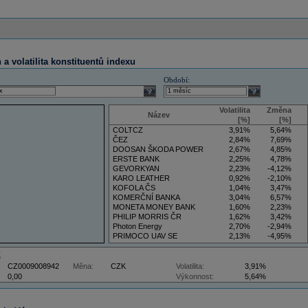
a volatilita konstituentů indexu
Období:
select
select
Volatilita
Změna
Název
[%]
[%]
COLTCZ
3,91%
5,64%
ČEZ
2,84%
7,69%
DOOSAN ŠKODA POWER
2,67%
4,85%
ERSTE BANK
2,25%
4,78%
GEVORKYAN
2,23%
-4,12%
KARO LEATHER
0,92%
-2,10%
KOFOLA ČS
1,04%
3,47%
KOMERČNÍ BANKA
3,04%
6,57%
MONETA MONEY BANK
1,60%
2,23%
PHILIP MORRIS ČR
1,62%
3,42%
Photon Energy
2,70%
-2,94%
PRIMOCO UAV SE
2,13%
-4,95%
VIG
4,09%
11,61%
Z
CZ0009008942
Měna:
CZK
Volatilita:
3,91%
0,00
Výkonnost:
5,64%