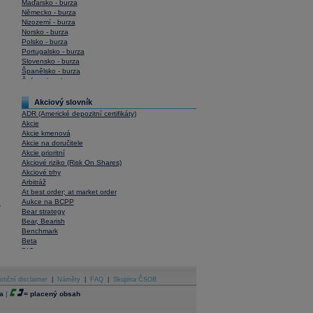
Maďarsko - burza
Německo - burza
Nizozemí - burza
Norsko - burza
Polsko - burza
Portugalsko - burza
Slovensko - burza
Španělsko - burza
Švýcarsko - burza
USA - burza
Akciový slovník
ADR (Americké depozitní certifikáty)
Akcie
Akcie kmenová
Akcie na doručitele
Akcie prioritní
Akciové riziko (Risk On Shares)
Akciové trhy
Arbitráž
At best order; at market order
Aukce na BCPP
y
Bear strategy
Bear, Bearish
Benchmark
Beta
BIC
Blokové obchody
Blue chips
stiční disclaimer
Bonita
|
Náměty
|
FAQ
|
Skupina ČSOB
Book To Bill Ratio
a
|
=
placený obsah
Book Value
Bookbuilding