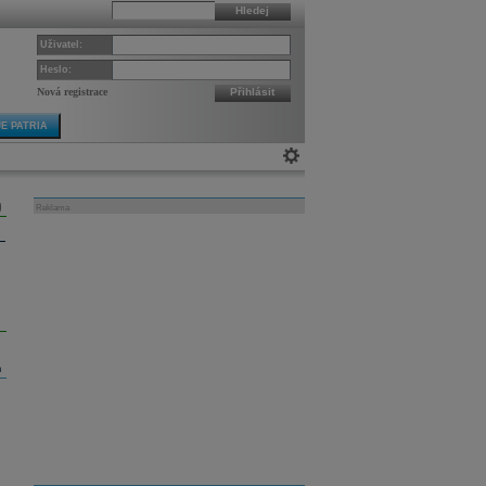
Hledej
Uživatel:
Heslo:
Nová registrace
Přihlásit
E PATRIA
Reklama
m