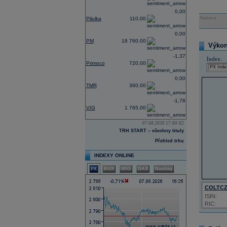
0,00
Pilulka
110,00
Reklama
0,00
PM
18 760,00
Výkon 
-1,37
Index:
Primoco
720,00
0,00
TMR
360,00
-1,78
VIG
1 765,00
07.08.2026 17:00:02
TRH START – všechny tituly
Přehled trhu
INDEXY ONLINE
PX
BUX
WIG
DAX
Nasdaq
COLTC
ISIN:
RIC: