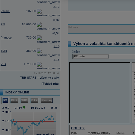
-2,73
Pilulka
107,00
0,32
PM
18 660,00
Reklama
-0,54
Primoco
730,00
Výkon a volatilita konstituentů i
-1,10
TMR
360,00
Index:
-1,16
VIG
1 710,00
05.08.2026 17:00:04
TRH START – všechny tituly
Přehled trhu
INDEXY ONLINE
PX
BUX
WIG
DAX
Nasdaq
COLTCZ
ISIN:
CZ0009008942
Měna: