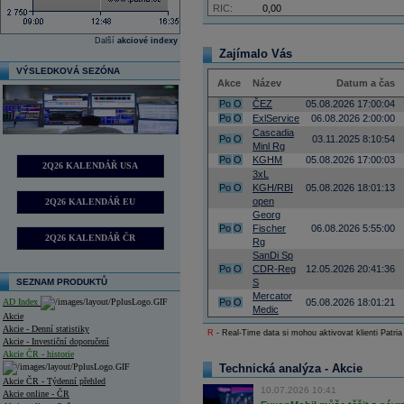
RIC:
0,00
Další
akciové indexy
Zajímalo Vás
VÝSLEDKOVÁ SEZÓNA
Akce
Název
Datum a čas
Po
O
ČEZ
05.08.2026 17:00:04
Po
O
ExlService
06.08.2026 2:00:00
Cascadia
Po
O
03.11.2025 8:10:54
Minl Rg
Po
O
KGHM
05.08.2026 17:00:03
2Q26 KALENDÁŘ USA
3xL
Po
O
KGH/RBI
05.08.2026 18:01:13
open
2Q26 KALENDÁŘ EU
Georg
Po
O
Fischer
06.08.2026 5:55:00
2Q26 KALENDÁŘ ČR
Rg
SanDi Sp
Po
O
CDR-Reg
12.05.2026 20:41:36
SEZNAM PRODUKTŮ
S
Mercator
AD Index
Po
O
05.08.2026 18:01:21
Medic
Akcie
Akcie - Denní statistiky
R
- Real-Time data si mohou aktivovat klienti Patria
Akcie - Investiční doporučení
Akcie ČR - historie
Technická analýza - Akcie
Akcie ČR - Týdenní přehled
10.07.2026 10:41
Akcie online - ČR