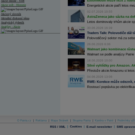
ExxonMobil může těžit z návrat
Akcie online - Svět
Akcie svět - Historie
Energetické akcie patří letos me
02.07.2026 10:55
Akciový slovník
AstraZeneca jako sázka na de
Aktuální diskusní téma
Letos dominovaly trhům akcie spoj
Analytický týdeník
Analýzy - Akcie
30.06.2026 16:39
Traders Talk: Polovodiče dál tá
Analýzy společností - ČR
Polovodičový sektor má za sebou
26.06.2026 6:06
Analýzy společností - Střední Evropa
Walmart jako kombinace růstu 
Analýzy společností - Svět
Walmart se podle analýzy Patrie 
18.06.2026 10:00
Ankety a diskuze
Silné vyhlídky pro Amazon. Ak
Archiv - Analýzy online
Přestože akcie Amazonu si letos
Archiv - Deník událostí
04.06.2026 13:06
Archiv - Flash analýzy (svět)
RWE: Korekce může odeznít, n
Rostoucí poptávka po elektrifikac
Archiv - Globální makroekonomické přehledy
Archiv - Horké Zprávy
Archiv - Kalendář událostí
Archiv - Měnová politika
Archiv - Měsíční makroekonomické přehledy
O Patria.cz
|
Reklama
|
Mapa Stránek
|
Skupina Patria
|
Kariéra v Patrii
|
Podmínky uží
Archiv - Souhrnné zprávy o vývoji ČR
|
Cookies
|
|
RSS / XML
E-mail newsletter
SMS zpravod
Archiv - Treasury alerty