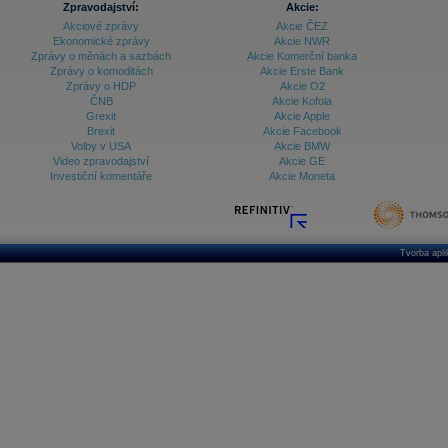
Zpravodajství:
Akcie:
Akciové zprávy
Akcie ČEZ
Archiv - Vývoj české koruny
Ekonomické zprávy
Akcie NWR
Zprávy o měnách a sazbách
Akcie Komerční banka
Archiv analýz - Makroukazatele
Zprávy o komoditách
Akcie Erste Bank
Zprávy o HDP
Akcie O2
Cenové indexy
Cenový kalkulátor
ČNB
Akcie Kofola
Ceny průmyslových výrobců - Data a prognózy
Grexit
Akcie Apple
(ČR)
Brexit
Akcie Facebook
Ceny průmyslových výrobců - Graf (ČR)
Volby v USA
Akcie BMW
Ceny průmyslových výrobců - Kalendář (ČR)
Video zpravodajství
Akcie GE
Ceny průmyslových výrobců - Zpravodajství
Investiční komentáře
Akcie Moneta
CORPORATE WEB SOLUTION
DATA EXPORT
Databanka - Akcie
Databanka - Ceny
Tvorba apl
Databanka - Ekonomický růst
Databanka - Indexy
Databanka - Měnové kurzy
Databanka - Trh práce
Databanka - Úrokové sazby
Databanka - Veřejné rozpočty