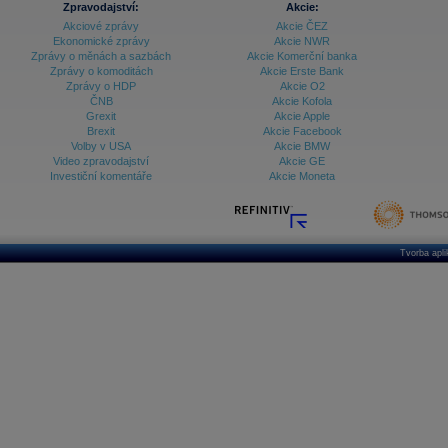
Databanka - Ekonomický růst
Zpravodajství:
Akcie:
Akciové zprávy
Akcie ČEZ
Databanka - Indexy
Ekonomické zprávy
Akcie NWR
Zprávy o měnách a sazbách
Akcie Komerční banka
Databanka - Měnové kurzy
Zprávy o komoditách
Akcie Erste Bank
Zprávy o HDP
Akcie O2
Databanka - Trh práce
ČNB
Akcie Kofola
Grexit
Akcie Apple
Databanka - Úrokové sazby
Brexit
Akcie Facebook
Volby v USA
Akcie BMW
Databanka - Veřejné rozpočty
Video zpravodajství
Akcie GE
Investiční komentáře
Akcie Moneta
Databanka - Zahraniční obchod a platební
bilance
Databanka akcie - ČR
Databanka akcie - Svět
Tvorba apl
Denní finanční zpravodaj
Denní kalendář událostí
Denní přehled - Akcie CEE
Denní přehled - Akcie ČR
Denní přehled - Akcie Svět
Dlouhé sazby - CZK dluhopisy vs. Swapy
Dlouhé sazby - Dlouhodobá výnosová křivka