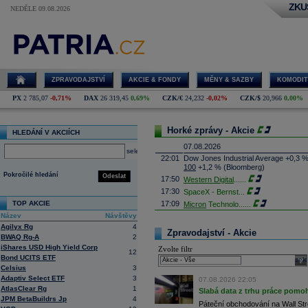
ZKU
NEDĚLE 09.08.2026
ZPRAVODAJSTVÍ
AKCIE & FONDY
MĚNY & SAZBY
KOMODIT
PX
2 785,07
-0,71%
DAX
26 319,45
0,69%
CZK/€
24,232
-0,02%
CZK/$
20,966
0,00%
Horké zprávy - Akcie
HLEDÁNÍ V AKCIÍCH
07.08.2026
select
22:01
Dow Jones Industrial Average +0,3 
100
+1,2 % (Bloomberg)
Pokročilé hledání
Odeslat
17:50
Western Digital
......
17:30
SpaceX - Bernst
...
TOP AKCIE
17:09
Micron
Technolo
......
Název
Návštěvy
16:47
Exxon
Mobil - T
......
Agilyx Rg
4
16:26
Objem obchodů s akciemi na pražské
Zpravodajství - Akcie
BWAQ Rg-A
2
obchodů za poslední rok je 0,665 mld
iShares USD High Yield Corp
Zvolte filtr
16:23
Zvýšení výroby balistických střel A
12
Bond UCITS ETF
nějakou dobu potrvá. Agentuře Reuter
sele
Armin Papperger. Společná výroba 
Celsius
3
doplnit arzenál Spojeným státům, kte
Adaptiv Select ETF
3
07.08.2026 22:05
(ČTK)
AtlasClear Rg
1
Slabá data z trhu práce pomoh
16:07
Conocophillips
......
JPM BetaBuildrs Jp
4
Páteční obchodování na Wall Stre