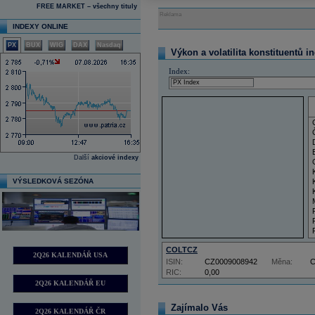
FREE MARKET – všechny tituly
Reklama
INDEXY ONLINE
PX
BUX
WIG
DAX
Nasdaq
Výkon a volatilita konstituentů i
Index:
Další
akciové indexy
VÝSLEDKOVÁ SEZÓNA
COLTCZ
2Q26 KALENDÁŘ USA
ISIN:
CZ0009008942
Měna:
RIC:
0,00
2Q26 KALENDÁŘ EU
Zajímalo Vás
2Q26 KALENDÁŘ ČR