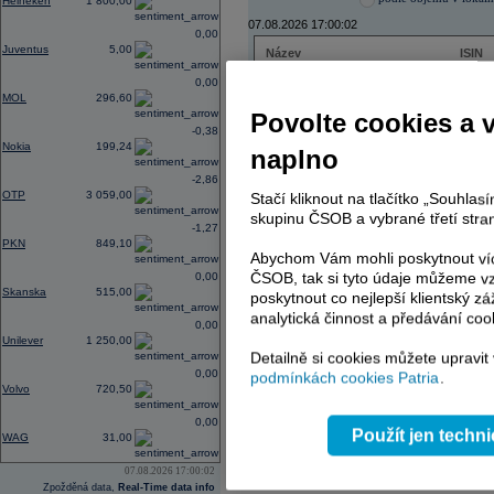
Heineken
1 800,00
07.08.2026 17:00:02
0,00
Juventus
5,00
Název
ISIN
ČEZ
CZ000
0,00
PHILIP MORRIS ČR
CS00
MOL
296,60
ERSTE BANK
AT000
Povolte cookies a 
TMR
SK112
-0,38
Nokia
199,24
naplno
-2,86
OTP
3 059,00
Stačí kliknout na tlačítko „Souhla
AD index - vývoj
skupinu ČSOB a vybrané třetí stran
-1,27
Region
Odeslat
PKN
849,10
select
Abychom Vám mohli poskytnout víc
ČSOB, tak si tyto údaje můžeme vz
0,00
Skanska
515,00
poskytnout co nejlepší klientský zá
analytická činnost a předávání coo
0,00
Unilever
1 250,00
Detailně si cookies můžete upravit
0,00
podmínkách cookies Patria
.
Volvo
720,50
0,00
Použít jen techn
WAG
31,00
07.08.2026 17:00:02
Zpožděná data,
Real-Time data info