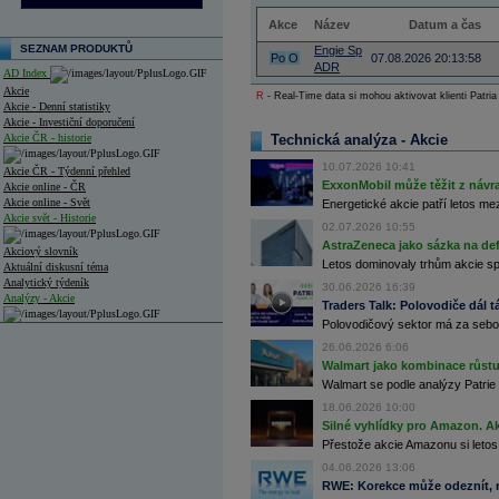
Akce
Název
Datum a čas
SEZNAM PRODUKTŮ
Engie Sp
Po
O
07.08.2026 20:13:58
ADR
AD Index
Akcie
R
- Real-Time data si mohou aktivovat klienti Patria
Akcie - Denní statistiky
Akcie - Investiční doporučení
Akcie ČR - historie
Technická analýza - Akcie
10.07.2026 10:41
Akcie ČR - Týdenní přehled
ExxonMobil může těžit z návrat
Akcie online - ČR
Akcie online - Svět
Energetické akcie patří letos me
Akcie svět - Historie
02.07.2026 10:55
AstraZeneca jako sázka na de
Akciový slovník
Letos dominovaly trhům akcie spoj
Aktuální diskusní téma
Analytický týdeník
30.06.2026 16:39
Analýzy - Akcie
Traders Talk: Polovodiče dál tá
Polovodičový sektor má za sebou
Analýzy společností - ČR
26.06.2026 6:06
Analýzy společností - Střední Evropa
Walmart jako kombinace růstu 
Walmart se podle analýzy Patrie 
Analýzy společností - Svět
18.06.2026 10:00
Silné vyhlídky pro Amazon. Ak
Ankety a diskuze
Přestože akcie Amazonu si letos
Archiv - Analýzy online
Archiv - Deník událostí
04.06.2026 13:06
RWE: Korekce může odeznít, n
Archiv - Flash analýzy (svět)