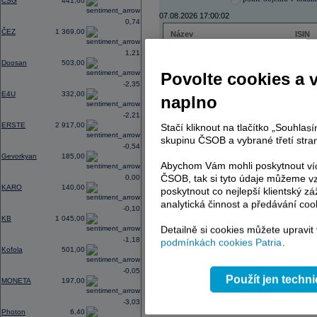
CSG
441,60
07.08.2026 17:00:02
0,74
ČEZ
1 369,00
Název
ISIN
ČEZ
CZ000
1,21
PHILIP MORRIS ČR
CS00
Doosan
503,00
ERSTE BANK
AT000
Povolte cookies a 
TMR
SK112
-2,35
E4U
332,00
naplno
-2,21
ERSTE
2 917,00
Stačí kliknout na tlačítko „Souhla
AD index - vývoj
skupinu ČSOB a vybrané třetí stran
-0,54
Region
Odeslat
Gevorkyan
185,00
select
Abychom Vám mohli poskytnout víc
ČSOB, tak si tyto údaje můžeme vz
0,00
KARO
140,00
poskytnout co nejlepší klientský zá
analytická činnost a předávání coo
-0,10
KB
1 045,00
Detailně si cookies můžete upravit
-1,18
podmínkách cookies Patria
.
Kofola
501,00
-0,05
Použít jen techn
MONETA
197,00
-3,03
Photon
6,40