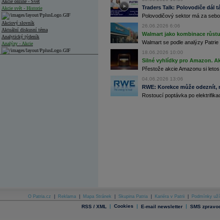
Akcie online - Svět
Traders Talk: Polovodiče dál tá
Akcie svět - Historie
Polovodičový sektor má za sebou
Akciový slovník
26.06.2026 6:06
Aktuální diskusní téma
Walmart jako kombinace růstu 
Analytický týdeník
Walmart se podle analýzy Patrie 
Analýzy - Akcie
18.06.2026 10:00
Analýzy společností - ČR
Silné vyhlídky pro Amazon. Ak
Přestože akcie Amazonu si letos
Analýzy společností - Střední Evropa
04.06.2026 13:06
RWE: Korekce může odeznít, n
Analýzy společností - Svět
Rostoucí poptávka po elektrifikac
Ankety a diskuze
Archiv - Analýzy online
Archiv - Deník událostí
Archiv - Flash analýzy (svět)
Archiv - Globální makroekonomické přehledy
Archiv - Horké Zprávy
Archiv - Kalendář událostí
Archiv - Měnová politika
Archiv - Měsíční makroekonomické přehledy
O Patria.cz
|
Reklama
|
Mapa Stránek
|
Skupina Patria
|
Kariéra v Patrii
|
Podmínky uží
Archiv - Souhrnné zprávy o vývoji ČR
|
Cookies
|
|
RSS / XML
E-mail newsletter
SMS zpravod
Archiv - Treasury alerty