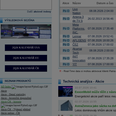
Akce
Název
Datum a čas
Live
Po
O
08.08.2026 2:04:00
Další
akciové indexy
Nation
Antena 3
Po
O
26.02.2013 16:56:46
VÝSLEDKOVÁ SEZÓNA
de TV S
Meta
Po
O
Platforms,
07.08.2026 17:35:48
INC.
Po
O
Lennar
07.08.2026 19:52:41
Po
O
APLISENS
07.08.2026 18:00:26
Po
O
ČEZ
07.08.2026 17:00:02
2Q26 KALENDÁŘ USA
Akamai
Po
O
08.08.2026 2:00:00
Tech
INIT
2Q26 KALENDÁŘ EU
Po
O
07.08.2026 17:35:28
Innovation
Po
O
YIT
07.08.2026 17:00:00
2Q26 KALENDÁŘ ČR
R
- Real-Time data si mohou aktivovat klienti Patria
SEZNAM PRODUKTŮ
Technická analýza - Akcie
AD Index
10.07.2026 10:41
Akcie
ExxonMobil může těžit z návrat
Akcie - Denní statistiky
Energetické akcie patří letos me
Akcie - Investiční doporučení
Akcie ČR - historie
02.07.2026 10:55
AstraZeneca jako sázka na de
Akcie ČR - Týdenní přehled
Letos dominovaly trhům akcie spoj
Akcie online - ČR
30.06.2026 16:39