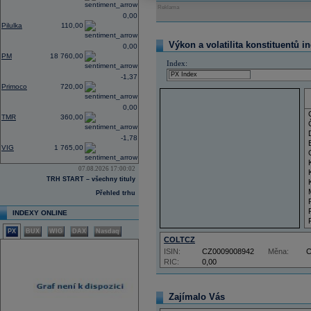
Reklama
0,00
Pilulka
110,00
Výkon a volatilita konstituentů i
0,00
PM
18 760,00
Index:
-1,37
Primoco
720,00
0,00
TMR
360,00
-1,78
VIG
1 765,00
07.08.2026 17:00:02
TRH START – všechny tituly
Přehled trhu
INDEXY ONLINE
PX
BUX
WIG
DAX
Nasdaq
COLTCZ
ISIN:
CZ0009008942
Měna:
RIC:
0,00
Zajímalo Vás