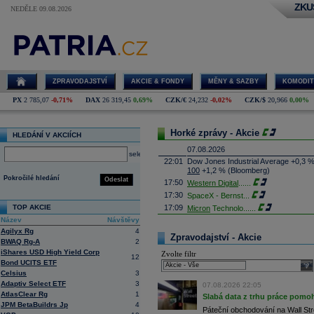
ZKU
NEDĚLE 09.08.2026
ZPRAVODAJSTVÍ
AKCIE & FONDY
MĚNY & SAZBY
KOMODIT
PX
2 785,07
-0,71%
DAX
26 319,45
0,69%
CZK/€
24,232
-0,02%
CZK/$
20,966
0,00%
Horké zprávy - Akcie
HLEDÁNÍ V AKCIÍCH
07.08.2026
select
22:01
Dow Jones Industrial Average +0,3 
100
+1,2 % (Bloomberg)
Pokročilé hledání
Odeslat
17:50
Western Digital
......
17:30
SpaceX - Bernst
...
TOP AKCIE
17:09
Micron
Technolo
......
Název
Návštěvy
16:47
Exxon
Mobil - T
......
Agilyx Rg
4
16:26
Objem obchodů s akciemi na pražské
Zpravodajství - Akcie
BWAQ Rg-A
2
obchodů za poslední rok je 0,665 mld
iShares USD High Yield Corp
Zvolte filtr
16:23
Zvýšení výroby balistických střel A
12
Bond UCITS ETF
nějakou dobu potrvá. Agentuře Reuter
sele
Armin Papperger. Společná výroba 
Celsius
3
doplnit arzenál Spojeným státům, kte
Adaptiv Select ETF
3
07.08.2026 22:05
(ČTK)
AtlasClear Rg
1
Slabá data z trhu práce pomoh
16:07
Conocophillips
......
JPM BetaBuildrs Jp
4
Páteční obchodování na Wall Stre