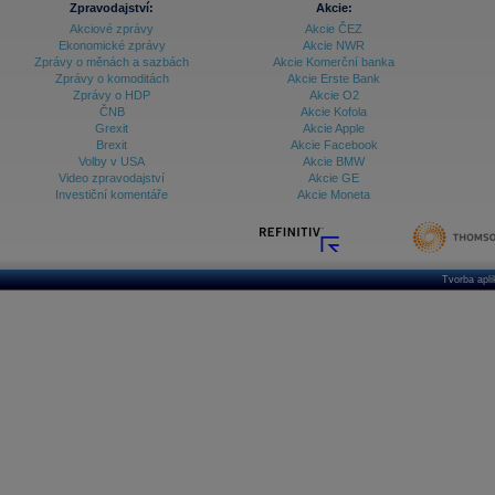
Zpravodajství:
Akcie:
Akciové zprávy
Akcie ČEZ
Archiv - Vývoj české koruny
Ekonomické zprávy
Akcie NWR
Zprávy o měnách a sazbách
Akcie Komerční banka
Archiv analýz - Makroukazatele
Zprávy o komoditách
Akcie Erste Bank
Zprávy o HDP
Akcie O2
Cenové indexy
Cenový kalkulátor
ČNB
Akcie Kofola
Ceny průmyslových výrobců - Data a prognózy
Grexit
Akcie Apple
(ČR)
Brexit
Akcie Facebook
Ceny průmyslových výrobců - Graf (ČR)
Volby v USA
Akcie BMW
Ceny průmyslových výrobců - Kalendář (ČR)
Video zpravodajství
Akcie GE
Ceny průmyslových výrobců - Zpravodajství
Investiční komentáře
Akcie Moneta
CORPORATE WEB SOLUTION
DATA EXPORT
Databanka - Akcie
Databanka - Ceny
Tvorba apl
Databanka - Ekonomický růst
Databanka - Indexy
Databanka - Měnové kurzy
Databanka - Trh práce
Databanka - Úrokové sazby
Databanka - Veřejné rozpočty