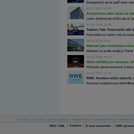
Energetické akcie patří letos me
Archiv - Globální makroekonomické přehledy
02.07.2026 10:55
Archiv - Horké Zprávy
AstraZeneca jako sázka na de
Archiv - Kalendář událostí
Letos dominovaly trhům akcie spoj
30.06.2026 16:39
Archiv - Měnová politika
Traders Talk: Polovodiče dál tá
Polovodičový sektor má za sebou
Archiv - Měsíční makroekonomické přehledy
Archiv - Souhrnné zprávy o vývoji ČR
26.06.2026 6:06
Walmart jako kombinace růstu 
Archiv - Treasury alerty
Walmart se podle analýzy Patrie 
Archiv - Vývoj české koruny
18.06.2026 10:00
Silné vyhlídky pro Amazon. Ak
Archiv analýz - Makroukazatele
Přestože akcie Amazonu si letos
04.06.2026 13:06
Cenové indexy
RWE: Korekce může odeznít, n
Cenový kalkulátor
Rostoucí poptávka po elektrifikac
Ceny průmyslových výrobců - Data a prognózy
(ČR)
Ceny průmyslových výrobců - Graf (ČR)
Ceny průmyslových výrobců - Kalendář (ČR)
Ceny průmyslových výrobců - Zpravodajství
CORPORATE WEB SOLUTION
DATA EXPORT
Databanka - Akcie
O Patria.cz
|
Reklama
|
Mapa Stránek
|
Skupina Patria
|
Kariéra v Patrii
|
Podmínky uží
Databanka - Ceny
|
Cookies
|
|
RSS / XML
E-mail newsletter
SMS zpravod
Databanka - Ekonomický růst