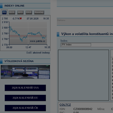
INDEXY ONLINE
PX
BUX
WIG
DAX
Nasdaq
Reklama
Výkon a volatilita konstituentů i
Index:
Další
akciové indexy
VÝSLEDKOVÁ SEZÓNA
2Q26 KALENDÁŘ USA
2Q26 KALENDÁŘ EU
COLTCZ
2Q26 KALENDÁŘ ČR
ISIN:
CZ0009008942
Měna:
RIC:
0,00