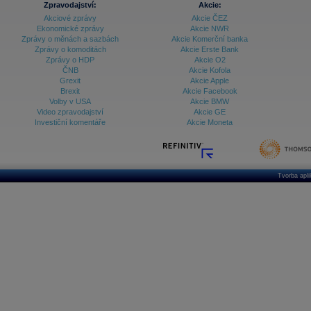
Zpravodajství:
Akcie:
Akciové zprávy
Akcie ČEZ
Archiv - Treasury alerty
Ekonomické zprávy
Akcie NWR
Zprávy o měnách a sazbách
Akcie Komerční banka
Archiv - Vývoj české koruny
Zprávy o komoditách
Akcie Erste Bank
Zprávy o HDP
Akcie O2
Archiv analýz - Makroukazatele
ČNB
Akcie Kofola
Grexit
Akcie Apple
Cenové indexy
Cenový kalkulátor
Brexit
Akcie Facebook
Ceny průmyslových výrobců - Data a prognózy
Volby v USA
Akcie BMW
(ČR)
Video zpravodajství
Akcie GE
Ceny průmyslových výrobců - Graf (ČR)
Investiční komentáře
Akcie Moneta
Ceny průmyslových výrobců - Kalendář (ČR)
Ceny průmyslových výrobců - Zpravodajství
CORPORATE WEB SOLUTION
DATA EXPORT
Databanka - Akcie
Tvorba apl
Databanka - Ceny
Databanka - Ekonomický růst
Databanka - Indexy
Databanka - Měnové kurzy
Databanka - Trh práce
Databanka - Úrokové sazby