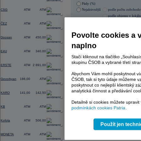
Pády (%)
-
Nejaktivnější
podle počtu zobchod
CSG
ATM
ATM
podle objemu v lokál
-
07.08.2026 9:10:49
ČEZ
ATM
ATM
Název
ISIN
Povolte cookies a 
-
Doosan
ATM
450,00
KOMERČNÍ BANKA
CZ000
naplno
TMR
SK112
-
E4U
ATM
340,00
Stačí kliknout na tlačítko „Souhla
-
skupinu ČSOB a vybrané třetí stran
AD index - vývoj
ERSTE
ATM
2 891,00
Region
Abychom Vám mohli poskytnout víc
Odeslat
-
select
ČSOB, tak si tyto údaje můžeme vz
Gevorkyan
186,00
ATM
poskytnout co nejlepší klientský zá
-
analytická činnost a předávání coo
KARO
141,00
142,50
Detailně si cookies můžete upravit
-
KB
ATM
ATM
podmínkách cookies Patria
.
-
Kofola
ATM
506,00
Použít jen techn
-
MONETA
ATM
ATM