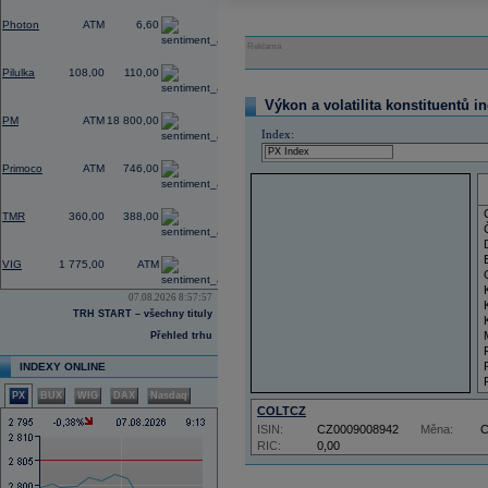
-
Photon
ATM
6,60
Reklama
-
Pilulka
108,00
110,00
Výkon a volatilita konstituentů i
-
PM
ATM
18 800,00
Index:
-
Primoco
ATM
746,00
-
TMR
360,00
388,00
-
VIG
1 775,00
ATM
07.08.2026 8:57:57
TRH START – všechny tituly
Přehled trhu
INDEXY ONLINE
PX
BUX
WIG
DAX
Nasdaq
COLTCZ
ISIN:
CZ0009008942
Měna:
RIC:
0,00