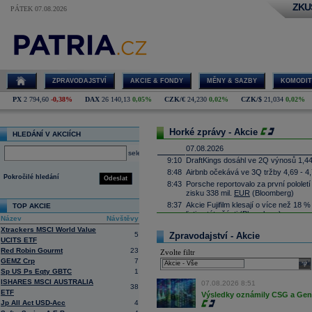
ZKU
PÁTEK 07.08.2026
ZPRAVODAJSTVÍ
AKCIE & FONDY
MĚNY & SAZBY
KOMODIT
PX
2 794,60
-0,38%
DAX
26 140,13
0,05%
CZK/€
24,230
0,02%
CZK/$
21,034
0,02%
Horké zprávy - Akcie
HLEDÁNÍ V AKCIÍCH
07.08.2026
select
9:10
DraftKings dosáhl ve 2Q výnosů 1,4
8:48
Airbnb očekává ve 3Q tržby 4,69 - 4
Pokročilé hledání
Odeslat
8:43
Porsche reportovalo za první pololetí
zisku 338 mil.
EUR
(Bloomberg)
8:37
Akcie Fujifilm klesají o více než 18 
TOP AKCIE
listing této části
(Bloomberg)
Název
Návštěvy
8:35
Německá pojišťovací společnost
Alli
Xtrackers MSCI World Value
5
Zpravodajství - Akcie
10,6 procenta na rekordních 4,87 mil
UCITS ETF
8:25
Největší polská petrochemická skupin
Red Robin Gourmt
23
Zvolte filtr
čistý zisk na 15,87 miliardy zlotých 
GEMZ Crp
7
sele
8:17
Soud v americkém státě Nové Mexiko v
Sp US Ps Eqty GBTC
1
zaplatit 567 milionů
dolarů
(téměř 12 m
ISHARES MSCI AUSTRALIA
07.08.2026 8:51
lidem. Dále firmě nařídil, aby změnila
38
ETF
státě (ČTK)
Výsledky oznámily CSG a Gen D
Jp All Act USD-Acc
4
8:06
Antivirová společnost Gen Digital v pr