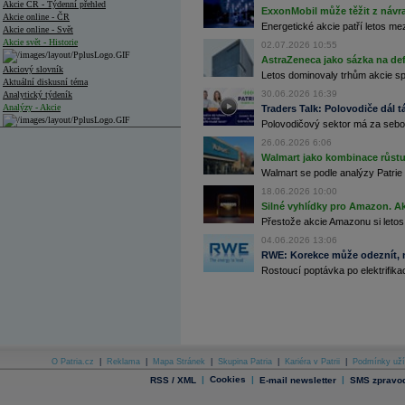
Akcie ČR - Týdenní přehled
ExxonMobil může těžit z návrat
Akcie online - ČR
Energetické akcie patří letos me
Akcie online - Svět
Akcie svět - Historie
02.07.2026 10:55
AstraZeneca jako sázka na de
Akciový slovník
Letos dominovaly trhům akcie spoj
Aktuální diskusní téma
30.06.2026 16:39
Analytický týdeník
Analýzy - Akcie
Traders Talk: Polovodiče dál tá
Polovodičový sektor má za sebou
Analýzy společností - ČR
26.06.2026 6:06
Walmart jako kombinace růstu 
Analýzy společností - Střední Evropa
Walmart se podle analýzy Patrie 
Analýzy společností - Svět
18.06.2026 10:00
Silné vyhlídky pro Amazon. Ak
Ankety a diskuze
Přestože akcie Amazonu si letos
Archiv - Analýzy online
04.06.2026 13:06
Archiv - Deník událostí
RWE: Korekce může odeznít, n
Archiv - Flash analýzy (svět)
Rostoucí poptávka po elektrifikac
Archiv - Globální makroekonomické přehledy
Archiv - Horké Zprávy
Archiv - Kalendář událostí
Archiv - Měnová politika
O Patria.cz
|
Reklama
|
Mapa Stránek
|
Skupina Patria
|
Kariéra v Patrii
|
Podmínky uží
|
Cookies
|
|
RSS / XML
E-mail newsletter
SMS zpravod
Archiv - Měsíční makroekonomické přehledy
Archiv - Souhrnné zprávy o vývoji ČR