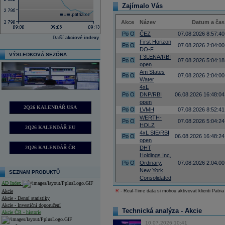
Zajímalo Vás
Akce
Název
Datum a čas
Po
O
ČEZ
07.08.2026 8:57:40
Další
akciové indexy
First Horizon
Po
O
07.08.2026 2:04:00
DO-F
VÝSLEDKOVÁ SEZÓNA
F3LENA/RBI
Po
O
07.08.2026 5:04:18
open
Am States
Po
O
07.08.2026 2:04:00
Water
4xL
Po
O
DNP/RBI
06.08.2026 16:48:04
open
2Q26 KALENDÁŘ USA
Po
O
LVMH
07.08.2026 8:52:41
WERTH-
Po
O
07.08.2026 5:04:24
HOLZ
2Q26 KALENDÁŘ EU
4xL SIE/RBI
Po
O
06.08.2026 16:48:24
open
2Q26 KALENDÁŘ ČR
DHT
Holdings Inc,
Po
O
Ordinary,
07.08.2026 2:04:00
New York
SEZNAM PRODUKTŮ
Consolidated
AD Index
Akcie
R
- Real-Time data si mohou aktivovat klienti Patria
Akcie - Denní statistiky
Akcie - Investiční doporučení
Technická analýza - Akcie
Akcie ČR - historie
10.07.2026 10:41