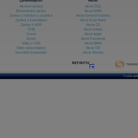
Zpravodajství:
Akcie:
Akciové zprávy
Akcie ČEZ
Ekonomické zprávy
Akcie NWR
Zprávy o měnách a sazbách
Akcie Komerční banka
Zprávy o komoditách
Akcie Erste Bank
Zprávy o HDP
Akcie O2
ČNB
Akcie Kofola
Grexit
Akcie Apple
Brexit
Akcie Facebook
Volby v USA
Akcie BMW
Video zpravodajství
Akcie GE
Investiční komentáře
Akcie Moneta
Tvorba apl