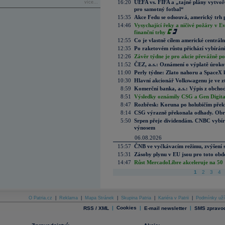
16:20
UEFA vs. FIFA a „tajné plány vytvoř
více...
pro samotný fotbal“
15:35
Akce Fedu se odsouvá, americký trh 
14:46
Vysychající řeky a ničivé požáry v E
finanční trhy
12:55
Co je vlastně cílem americké centrál
12:35
Po raketovém růstu přichází vybírán
12:26
Závěr týdne je pro akcie převážně po
11:52
ČEZ, a.s.: Oznámení o výplatě úrok
11:00
Perly týdne: Zlato nahoru a SpaceX 
10:30
Hlavní akcionář Volkswagenu je ve z
8:59
Komerční banka, a.s.: Výpis z obchod
8:51
Výsledky oznámily CSG a Gen Digital
8:47
Rozbřesk: Koruna po holubičím přek
8:14
CSG výrazně překonala odhady. Obran
5:50
Srpen přeje dividendám. CNBC vybírá
výnosem
06.08.2026
15:57
ČNB ve vyčkávacím režimu, zvýšení s
15:31
Zásoby plynu v EU jsou pro toto obdo
14:47
Růst MercadoLibre akceleruje na 50 %
1
2
3
4
O Patria.cz
|
Reklama
|
Mapa Stránek
|
Skupina Patria
|
Kariéra v Patrii
|
Podmínky uží
|
Cookies
|
|
RSS / XML
E-mail newsletter
SMS zpravod