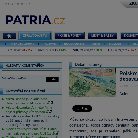
ZKU
SOBOTA 08.08.2026
ZPRAVODAJSTVÍ
AKCIE & FONDY
MĚNY & SAZBY
KOMODIT
|
PŘEHLED ZPRÁV
|
AKCIOVÉ
|
EKONOMICKÉ
|
MĚNY
|
KOMODITY
|
SL
PX
2 785,07
-0,71%
DAX
26 319,45
0,69%
NDQ
26 690,62
1,30%
CZK/€
24,232
-0,02%
Detail - články
HLEDAT V KOMENTÁŘÍCH
Polsko:
dosavad
Pokročilé hledání
hledat
27.09.2007 
INVESTIČNÍ DOPORUČENÍ
Autor:
AstraZeneca jako sázka na
defenzivu mimo AI horečku
Arista Networks: AI může firmě
zajistit příznivý vítr do zad
Analytický radar: Colt CZ roste díky
Může se ukázat, že letošní tři zvýšení
ú
vyšší marži, širší integraci i
stabilnějšímu byznysu
dostatečná, ačkoli odhady centrální ba
Nové střelivo pro další růst. Patria
rozhodnutí, zda je zapotřebí ještě n
mění cílovou cenu pro Colt CZ
Trenkner, tvůrce politiky banky.
Goldman Sachs: Je dobrý okamžik