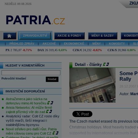
ZKU
NEDĚLE 09.08.2026
ZPRAVODAJSTVÍ
AKCIE & FONDY
MĚNY & SAZBY
KOMODIT
|
PŘEHLED ZPRÁV
|
AKCIOVÉ
|
EKONOMICKÉ
|
MĚNY
|
KOMODITY
|
SL
PX
2 785,07
-0,71%
DAX
26 319,45
0,69%
CZK/€
24,232
-0,02%
CZK/$
20,966
0,00%
Detail - články
HLEDAT V KOMENTÁŘÍCH
Some Pr
Rally
Pokročilé hledání
hledat
28.12.2007 
INVESTIČNÍ DOPORUČENÍ
Autor:
Mart
AstraZeneca jako sázka na
defenzivu mimo AI horečku
Arista Networks: AI může firmě
zajistit příznivý vítr do zad
Analytický radar: Colt CZ roste díky
vyšší marži, širší integraci i
The Czech market erased its previous loss
stabilnějšímu byznysu
Christmas holidays. Most heavily traded w
Nové střelivo pro další růst. Patria
supported by international accounts that li
mění cílovou cenu pro Colt CZ
Goldman Sachs: Je dobrý okamžik