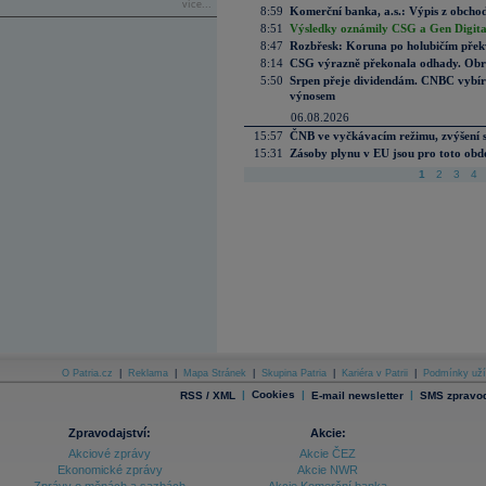
více...
8:59
Komerční banka, a.s.: Výpis z obchod
8:51
Výsledky oznámily CSG a Gen Digital
8:47
Rozbřesk: Koruna po holubičím přek
8:14
CSG výrazně překonala odhady. Obran
5:50
Srpen přeje dividendám. CNBC vybírá
výnosem
06.08.2026
15:57
ČNB ve vyčkávacím režimu, zvýšení s
15:31
Zásoby plynu v EU jsou pro toto obdo
1
2
3
4
O Patria.cz
|
Reklama
|
Mapa Stránek
|
Skupina Patria
|
Kariéra v Patrii
|
Podmínky uží
|
Cookies
|
|
RSS / XML
E-mail newsletter
SMS zpravod
Zpravodajství:
Akcie:
Akciové zprávy
Akcie ČEZ
Ekonomické zprávy
Akcie NWR