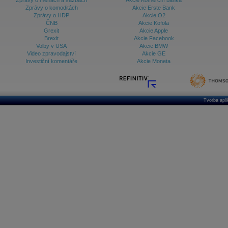
Zprávy o měnách a sazbách
Akcie Komerční banka
Zprávy o komoditách
Akcie Erste Bank
Zprávy o HDP
Akcie O2
ČNB
Akcie Kofola
Grexit
Akcie Apple
Brexit
Akcie Facebook
Volby v USA
Akcie BMW
Video zpravodajství
Akcie GE
Investiční komentáře
Akcie Moneta
Tvorba apl