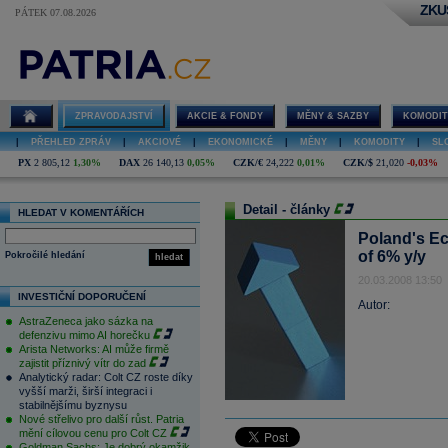
ZKU
PÁTEK 07.08.2026
ZPRAVODAJSTVÍ
AKCIE & FONDY
MĚNY & SAZBY
KOMODIT
|
PŘEHLED ZPRÁV
|
AKCIOVÉ
|
EKONOMICKÉ
|
MĚNY
|
KOMODITY
|
SL
PX
2 805,12
1,30%
DAX
26 140,13
0,05%
CZK/€
24,222
0,01%
CZK/$
21,020
-0,03%
Detail - články
HLEDAT V KOMENTÁŘÍCH
Poland's E
of 6% y/y
Pokročilé hledání
hledat
20.03.2008 13:50
INVESTIČNÍ DOPORUČENÍ
Autor:
AstraZeneca jako sázka na
defenzivu mimo AI horečku
Arista Networks: AI může firmě
zajistit příznivý vítr do zad
Analytický radar: Colt CZ roste díky
vyšší marži, širší integraci i
stabilnějšímu byznysu
Nové střelivo pro další růst. Patria
mění cílovou cenu pro Colt CZ
Goldman Sachs: Je dobrý okamžik