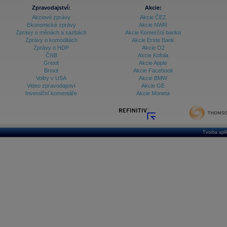
Zpravodajství:
Akcie:
Akciové zprávy
Akcie ČEZ
Ekonomické zprávy
Akcie NWR
Zprávy o měnách a sazbách
Akcie Komerční banka
Zprávy o komoditách
Akcie Erste Bank
Zprávy o HDP
Akcie O2
ČNB
Akcie Kofola
Grexit
Akcie Apple
Brexit
Akcie Facebook
Volby v USA
Akcie BMW
Video zpravodajství
Akcie GE
Investiční komentáře
Akcie Moneta
Tvorba apl