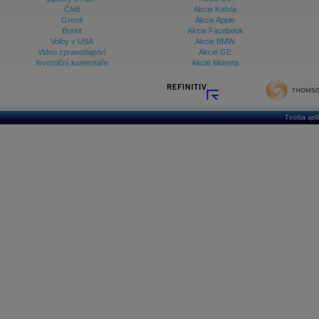
ČNB
Akcie Kofola
Grexit
Akcie Apple
Brexit
Akcie Facebook
Volby v USA
Akcie BMW
Video zpravodajství
Akcie GE
Investiční komentáře
Akcie Moneta
Tvorba apl