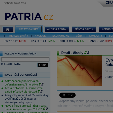
ZKU
SOBOTA 08.08.2026
ZPRAVODAJSTVÍ
AKCIE & FONDY
MĚNY & SAZBY
KOMODIT
|
PŘEHLED ZPRÁV
|
AKCIOVÉ
|
EKONOMICKÉ
|
MĚNY
|
KOMODITY
|
SL
PX
2 785,07
-0,71%
DAX
26 319,45
0,69%
NDQ
26 690,62
1,30%
CZK/€
24,232
-0,02%
Detail - články
HLEDAT V KOMENTÁŘÍCH
Evr
ček
Pokročilé hledání
hledat
03.12
INVESTIČNÍ DOPORUČENÍ
Autor
AstraZeneca jako sázka na
defenzivu mimo AI horečku
Arista Networks: AI může firmě
zajistit příznivý vítr do zad
Analytický radar: Colt CZ roste díky
vyšší marži, širší integraci i
Evropské trhy v první polovině dnešní se
stabilnějšímu byznysu
Nové střelivo pro další růst. Patria
krátkodobí investoři vybírali zisky v oč
mění cílovou cenu pro Colt CZ
Goldman Sachs: Je dobrý okamžik