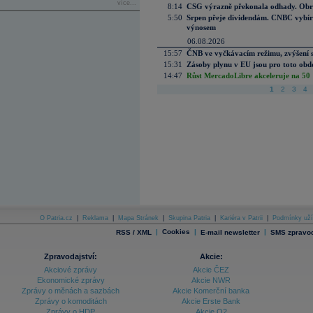
více...
8:14
CSG výrazně překonala odhady. Obran
5:50
Srpen přeje dividendám. CNBC vybírá
výnosem
06.08.2026
15:57
ČNB ve vyčkávacím režimu, zvýšení s
15:31
Zásoby plynu v EU jsou pro toto obdo
14:47
Růst MercadoLibre akceleruje na 50 %
1
2
3
4
O Patria.cz
|
Reklama
|
Mapa Stránek
|
Skupina Patria
|
Kariéra v Patrii
|
Podmínky uží
|
Cookies
|
|
RSS / XML
E-mail newsletter
SMS zpravod
Zpravodajství:
Akcie:
Akciové zprávy
Akcie ČEZ
Ekonomické zprávy
Akcie NWR
Zprávy o měnách a sazbách
Akcie Komerční banka
Zprávy o komoditách
Akcie Erste Bank
Zprávy o HDP
Akcie O2