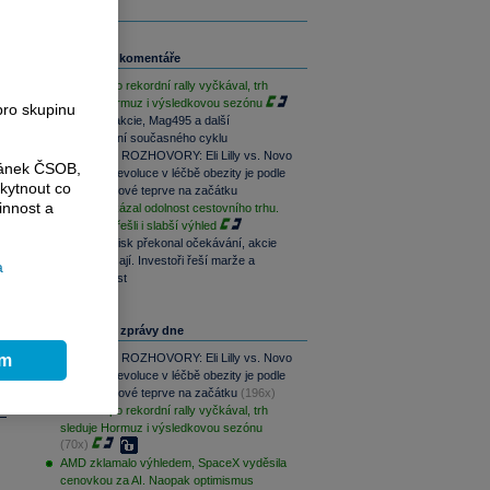
Související komentáře
S&P 500 po rekordní rally vyčkával, trh
sleduje Hormuz i výsledkovou sezónu
pro skupinu
Prémiové akcie, Mag495 a další
.
pokračování současného cyklu
PODCAST ROZHOVORY: Eli Lilly vs. Novo
ránek ČSOB,
Nordisk. Revoluce v léčbě obezity je podle
kytnout co
MUDr. Kunové teprve na začátku
innost a
Booking ukázal odolnost cestovního trhu.
Investoři přešli i slabší výhled
Novo Nordisk překonal očekávání, akcie
přesto klesají. Investoři řeší marže a
a
budoucí růst
Nejčtenější zprávy dne
ím
PODCAST ROZHOVORY: Eli Lilly vs. Novo
Nordisk. Revoluce v léčbě obezity je podle
MUDr. Kunové teprve na začátku
(196x)
S&P 500 po rekordní rally vyčkával, trh
sleduje Hormuz i výsledkovou sezónu
(70x)
AMD zklamalo výhledem, SpaceX vyděsila
cenovkou za AI. Naopak optimismus