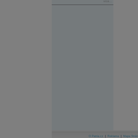
více...
O Patria.cz
|
Reklama
|
Mapa Strán