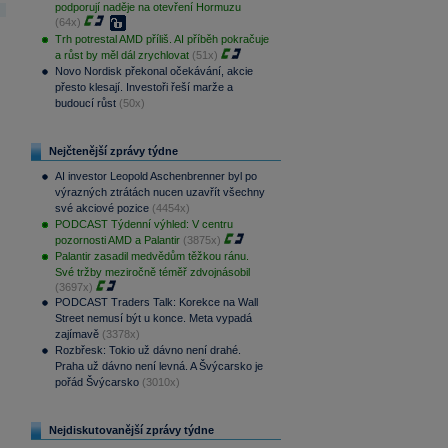
podporují naděje na otevření Hormuzu
(64x)
Trh potrestal AMD příliš. AI příběh pokračuje
a růst by měl dál zrychlovat
(51x)
Novo Nordisk překonal očekávání, akcie
přesto klesají. Investoři řeší marže a
budoucí růst
(50x)
Nejčtenější zprávy týdne
AI investor Leopold Aschenbrenner byl po
výrazných ztrátách nucen uzavřít všechny
své akciové pozice
(4454x)
PODCAST Týdenní výhled: V centru
pozornosti AMD a Palantir
(3875x)
Palantir zasadil medvědům těžkou ránu.
Své tržby meziročně téměř zdvojnásobil
(3697x)
PODCAST Traders Talk: Korekce na Wall
Street nemusí být u konce. Meta vypadá
zajímavě
(3378x)
Rozbřesk: Tokio už dávno není drahé.
Praha už dávno není levná. A Švýcarsko je
pořád Švýcarsko
(3010x)
Nejdiskutovanější zprávy týdne