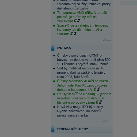
Streamovací služby i zábavní parky
dál táhnou růst zisků
Trh potrestal AMD příliš. AI příběh
pokračuje a růst by měl dál
zrychlovat
SpaceX roste raketovým tempem,
investory ale děsí účet za AI a
Starship
více...
IPO, M&A
Čínský čipový gigant CXMT při
burzovním debutu vystřelil přes 500
%. Překonal i největší banku země
Stát by mohl dát na burzu až 40
procent akcií pražského letiště v
roce 2028, řekl Babiš
Čínský Moonshot AI míří na burzu.
Jeho model Kimi K3 znovu rozvířil
debatu o budoucnosti AI
SK Hynix míří na Nasdaq. O jeden z
největších burzovních debutů v
historii je obrovský zájem
Nová vlna mega IPO hýbe trhy.
Rychlé zařazování do indexů
přináší šance i rizika
více...
TÝDENNÍ PŘEHLEDY