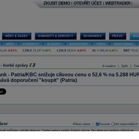
ZKUSIT DEMO
OTEVŘÍT ÚČET
WEBTRADER
|
|
|
MĚNY & SAZBY
KOMODITY & DERIVÁTY
EKONOMIKA
PRÁVO
MOJ
|
MĚNY
|
KOMODITY
|
SLOUPKY
|
ROZHOVORY
|
VIDEO
|
MONITORING
|
63,44
-0,83%
CZK/€
24,167
0,00%
CZK/$
20,914
-0,03%
AU
4 280,44
0,86%
BRT
79,42
 - horké zprávy
|
|
E-mailem
Zpět
Tis
nk - Patria/KBC snižuje cílovou cenu o 52,6 % na 5.288 HUF
ává doporučení "koupit" (Patria)
ázor
Přidat názor
Pavouk
Od nejnovějších
|
ístě můžete zahájit diskusi. Zatím nebyl zadán žádný názor. Do diskuse mohou přispívat
ášení uživatelé (
Přihlásit
). Pokud nemáte účet, na který byste se mohli přihlásit, registrujte se