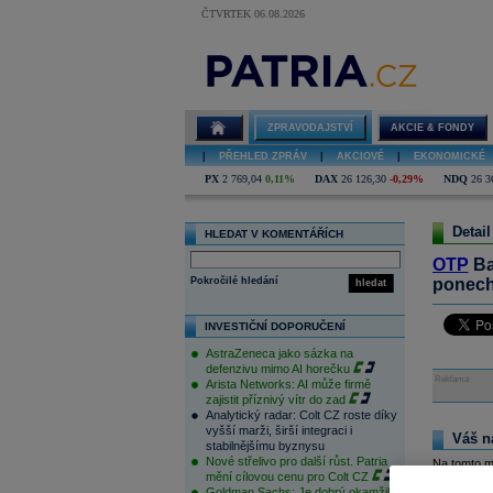
ČTVRTEK 06.08.2026
ZPRAVODAJSTVÍ
AKCIE & FONDY
|
PŘEHLED ZPRÁV
|
AKCIOVÉ
|
EKONOMICKÉ
PX
2 769,04
0,11%
DAX
26 126,30
-0,29%
NDQ
26 3
Detail
HLEDAT V KOMENTÁŘÍCH
OTP
Ba
Pokročilé hledání
ponech
hledat
INVESTIČNÍ DOPORUČENÍ
AstraZeneca jako sázka na
defenzivu mimo AI horečku
Reklama
Arista Networks: AI může firmě
zajistit příznivý vítr do zad
Analytický radar: Colt CZ roste díky
vyšší marži, širší integraci i
Váš n
stabilnějšímu byznysu
Nové střelivo pro další růst. Patria
Na tomto m
mění cílovou cenu pro Colt CZ
pouze přihl
Goldman Sachs: Je dobrý okamžik