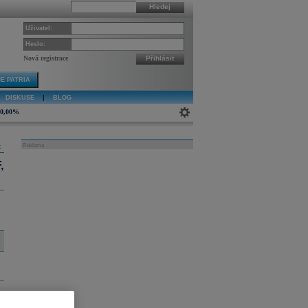
Hledej
Uživatel:
Heslo:
Nová registrace
Přihlásit
E PATRIA
DISKUSE
|
BLOG
0,00%
k
Reklama
,