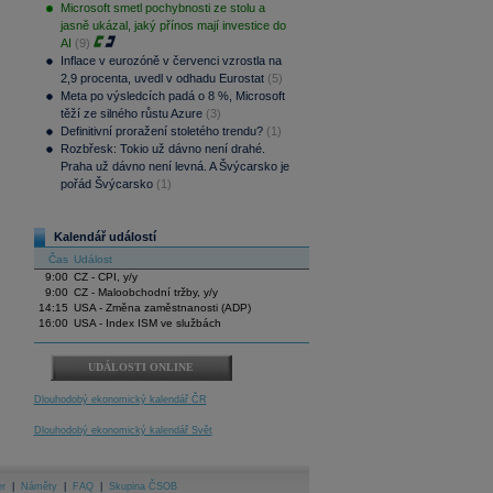
Microsoft smetl pochybnosti ze stolu a
jasně ukázal, jaký přínos mají investice do
AI
(9)
Inflace v eurozóně v červenci vzrostla na
2,9 procenta, uvedl v odhadu Eurostat
(5)
Meta po výsledcích padá o 8 %, Microsoft
těží ze silného růstu Azure
(3)
Definitivní proražení stoletého trendu?
(1)
Rozbřesk: Tokio už dávno není drahé.
Praha už dávno není levná. A Švýcarsko je
pořád Švýcarsko
(1)
Kalendář událostí
Čas
Událost
9:00
CZ - CPI, y/y
9:00
CZ - Maloobchodní tržby, y/y
14:15
USA - Změna zaměstnanosti (ADP)
16:00
USA - Index ISM ve službách
UDÁLOSTI ONLINE
Dlouhodobý ekonomický kalendář ČR
Dlouhodobý ekonomický kalendář Svět
er
|
Náměty
|
FAQ
|
Skupina ČSOB