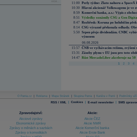
více...
11:00
Perly týdne: Zlato nahoru a SpaceX 
10:30
Hlavní akcionář Volkswagenu je ve z
8:59
Komerční banka, a.s.: Výpis z obchod
8:51
Výsledky oznámily CSG a Gen Digital
8:47
Rozbřesk: Koruna po holubičím přek
8:14
CSG výrazně překonala odhady. Obran
5:50
Srpen přeje dividendám. CNBC vybírá
výnosem
06.08.2026
15:57
ČNB ve vyčkávacím režimu, zvýšení s
15:31
Zásoby plynu v EU jsou pro toto obdo
14:47
Růst MercadoLibre akceleruje na 50 %
1
2
3
4
O Patria.cz
|
Reklama
|
Mapa Stránek
|
Skupina Patria
|
Kariéra v Patrii
|
Podmínky uží
|
Cookies
|
|
RSS / XML
E-mail newsletter
SMS zpravod
Zpravodajství:
Akcie:
Akciové zprávy
Akcie ČEZ
Ekonomické zprávy
Akcie NWR
Zprávy o měnách a sazbách
Akcie Komerční banka
Zprávy o komoditách
Akcie Erste Bank