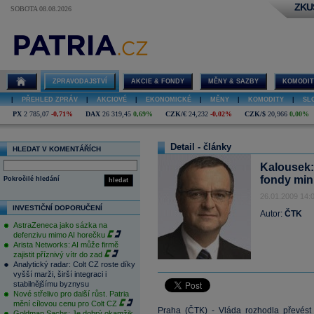
ZKU
SOBOTA 08.08.2026
ZPRAVODAJSTVÍ
AKCIE & FONDY
MĚNY & SAZBY
KOMODIT
|
PŘEHLED ZPRÁV
|
AKCIOVÉ
|
EKONOMICKÉ
|
MĚNY
|
KOMODITY
|
SL
PX
2 785,07
-0,71%
DAX
26 319,45
0,69%
CZK/€
24,232
-0,02%
CZK/$
20,966
0,00%
Detail - články
HLEDAT V KOMENTÁŘÍCH
Kalousek: 
fondy min
Pokročilé hledání
hledat
26.01.2009 14:
INVESTIČNÍ DOPORUČENÍ
Autor:
ČTK
AstraZeneca jako sázka na
defenzivu mimo AI horečku
Arista Networks: AI může firmě
zajistit příznivý vítr do zad
Analytický radar: Colt CZ roste díky
vyšší marži, širší integraci i
stabilnějšímu byznysu
Nové střelivo pro další růst. Patria
mění cílovou cenu pro Colt CZ
Praha (ČTK) - Vláda rozhodla převést v
Goldman Sachs: Je dobrý okamžik