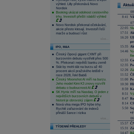
výhled. Lilly překonává Novo
Aktuá
Nordisk
08
Booking ukázal odolnost cestovního
trhu. Investoři přešli i slabší výhled
8:41
Ví
07
Novo Nordisk překonal očekávání,
22:05
Sl
akcie přesto klesají. Investoři řeší
17:51
Ak
marže a budoucí růst
16:20
UE
více...
pr
15:35
Ak
IPO, M&A
14:46
Vy
Čínský čipový gigant CXMT při
fi
burzovním debutu vystřelil přes 500
12:55
Co
%. Překonal i největší banku země
12:35
Po
Stát by mohl dát na burzu až 40
12:26
Zá
procent akcií pražského letiště v
11:52
ČE
roce 2028, řekl Babiš
Čínský Moonshot AI míří na burzu.
11:00
Pe
Jeho model Kimi K3 znovu rozvířil
10:30
Hl
debatu o budoucnosti AI
8:59
Ko
SK Hynix míří na Nasdaq. O jeden z
8:51
Vý
největších burzovních debutů v
8:47
Ro
historii je obrovský zájem
8:14
CS
Nová vlna mega IPO hýbe trhy.
5:50
Sr
Rychlé zařazování do indexů
vý
přináší šance i rizika
06
více...
15:57
ČN
TÝDENNÍ PŘEHLEDY
15:31
Zá
14:47
Rů