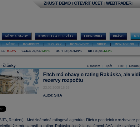
ZKUSIT DEMO
OTEVŘÍT ÚČET
WEBTRADER
|
|
|
MĚNY & SAZBY
KOMODITY & DERIVÁTY
EKONOMIKA
PRÁVO
MOJ
|
MĚNY
|
KOMODITY
|
SLOUPKY
|
ROZHOVORY
|
VIDEO
|
MONITORING
|
,232
-0,02%
CZK/$
20,966
0,00%
AU
4 339,26
0,00%
BRT
83,08
4,61%
 - články
E-mailem
Zpět
Tisk
Diskutu
|
|
|
Fitch má obavy o rating Rakúska, ale vidí
rezervy rozpočtu
23.02.2009 16:26
Autor:
SITA
ITA, Reuters) - Medzinárodná ratingová agentúra Fitch v pondelok v rozhovore pr
viedla, že má starosti o rating Rakúska, ktorý je na úrovni AAA, ale uznáva, ž
krajiny má určité rezervy. Analytik Andres Klaar povedal, že hlavným rizikom pr
Rakúska je dramatické zhoršenie v ekonomikách strednej a východnej Európy