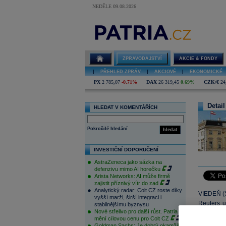
NEDĚLE 09.08.2026
ZPRAVODAJSTVÍ
AKCIE & FONDY
|
PŘEHLED ZPRÁV
|
AKCIOVÉ
|
EKONOMICKÉ
PX
2 785,07
-0,71%
DAX
26 319,45
0,69%
CZK/€
24
Detail
HLEDAT V KOMENTÁŘÍCH
Pokročilé hledání
hledat
INVESTIČNÍ DOPORUČENÍ
AstraZeneca jako sázka na
defenzivu mimo AI horečku
Arista Networks: AI může firmě
zajistit příznivý vítr do zad
Analytický radar: Colt CZ roste díky
VIEDEŇ (S
vyšší marži, širší integraci i
Reuters u
stabilnějšímu byznysu
Nové střelivo pro další růst. Patria
rozpočet 
mění cílovou cenu pro Colt CZ
rozpočet 
Goldman Sachs: Je dobrý okamžik