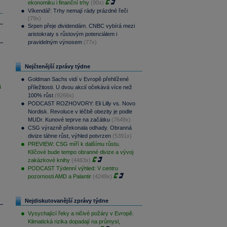
ekonomiku i finanční trhy
(90x)
Víkendář: Trhy nemají rády prázdné řeči
(79x)
Srpen přeje dividendám. CNBC vybírá mezi
aristokraty s růstovým potenciálem i
pravidelným výnosem
(77x)
Nejčtenější zprávy týdne
Goldman Sachs vidí v Evropě přehlížené
i
příležitosti. U dvou akcií očekává více než
100% růst
(9266x)
PODCAST ROZHOVORY: Eli Lilly vs. Novo
Nordisk. Revoluce v léčbě obezity je podle
MUDr. Kunové teprve na začátku
(7649x)
CSG výrazně překonala odhady. Obranná
divize táhne růst, výhled potvrzen
(5391x)
PREVIEW: CSG míří k dalšímu růstu.
Klíčové bude tempo obranné divize a vývoj
zakázkové knihy
(4463x)
PODCAST Týdenní výhled: V centru
pozornosti AMD a Palantir
(4249x)
Nejdiskutovanější zprávy týdne
Vysychající řeky a ničivé požáry v Evropě.
Klimatická rizika dopadají na průmysl,