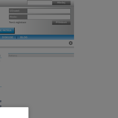
Hledej
Uživatel:
Heslo:
Nová registrace
Přihlásit
E PATRIA
DISKUSE
|
BLOG
j
Reklama
e
e
e
.