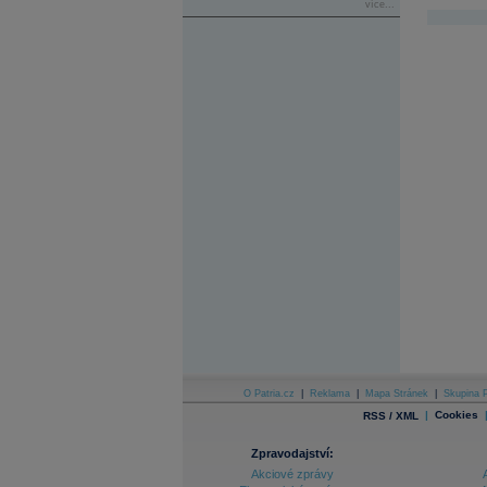
více...
O Patria.cz
|
Reklama
|
Mapa Stránek
|
Skupina P
|
Cookies
RSS / XML
Zpravodajství:
Akciové zprávy