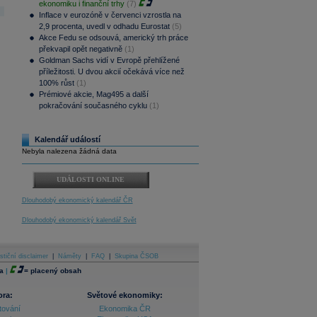
ekonomiku i finanční trhy
(7)
Inflace v eurozóně v červenci vzrostla na
2,9 procenta, uvedl v odhadu Eurostat
(5)
Akce Fedu se odsouvá, americký trh práce
překvapil opět negativně
(1)
Goldman Sachs vidí v Evropě přehlížené
příležitosti. U dvou akcií očekává více než
100% růst
(1)
Prémiové akcie, Mag495 a další
pokračování současného cyklu
(1)
Kalendář událostí
Nebyla nalezena žádná data
UDÁLOSTI ONLINE
Dlouhodobý ekonomický kalendář ČR
Dlouhodobý ekonomický kalendář Svět
stiční disclaimer
|
Náměty
|
FAQ
|
Skupina ČSOB
a
|
=
placený obsah
ora:
Světové ekonomiky:
tování
Ekonomika ČR