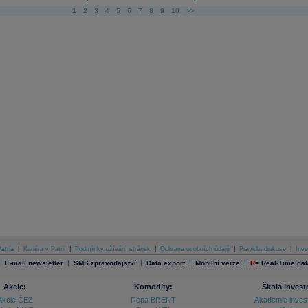
1
2
3
4
5
6
7
8
9
10
>>
atria
|
Kariéra v Patrii
|
Podmínky užívání stránek
|
Ochrana osobních údajů
|
Pravidla diskuse
|
Inve
|
|
|
|
|
E-mail newsletter
SMS zpravodajství
Data export
Mobilní verze
R
=
Real-Time dat
Akcie:
Komodity:
Škola invest
Akcie ČEZ
Ropa BRENT
Akademie inves