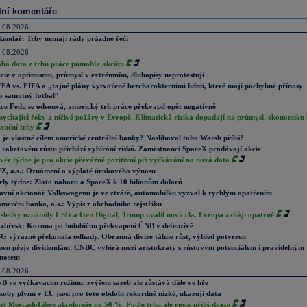
lní komentáře
.08.2026
kendář: Trhy nemají rády prázdné řeči
.08.2026
abá data z trhu práce pomohla akciím
cie v optimismu, průmysl v extrémním, dluhopisy neprotestují
FA vs. FIFA a „tajné plány vytvořené bezcharakterními lidmi, které mají pochybné přínosy
o samotný fotbal“
ce Fedu se odsouvá, americký trh práce překvapil opět negativně
sychající řeky a ničivé požáry v Evropě. Klimatická rizika dopadají na průmysl, ekonomiku 
nanční trhy
 je vlastně cílem americké centrální banky? Nasliboval toho Warsh příliš?
 raketovém růstu přichází vybírání zisků. Zaměstnanci SpaceX prodávají akcie
věr týdne je pro akcie převážně pozitivní při vyčkávání na nová data
Z, a.s.: Oznámení o výplatě úrokového výnosu
rly týdne: Zlato nahoru a SpaceX k 10 bilionům dolarů
avní akcionář Volkswagenu je ve ztrátě, automobilku vyzval k rychlým opatřením
merční banka, a.s.: Výpis z obchodního rejstříku
sledky oznámily CSG a Gen Digital, Trump uvalil nová cla. Evropa zahájí opatrně
zbřesk: Koruna po holubičím překvapení ČNB v defenzivě
G výrazně překonala odhady. Obranná divize táhne růst, výhled potvrzen
pen přeje dividendám. CNBC vybírá mezi aristokraty s růstovým potenciálem i pravidelným
nosem
.08.2026
B ve vyčkávacím režimu, zvýšení sazeb ale zůstává dále ve hře
soby plynu v EU jsou pro toto období rekordně nízké, ukazují data
st MercadoLibre akceleruje na 50 %. Podle trhu ale roste příliš draze