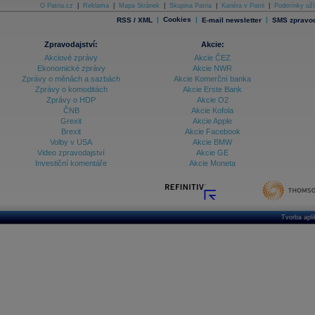
O Patria.cz
|
Reklama
|
Mapa Stránek
|
Skupina Patria
|
Kariéra v Patrii
|
Podmínky uží
|
Cookies
|
|
RSS / XML
E-mail newsletter
SMS zpravod
Zpravodajství:
Akcie:
Akciové zprávy
Akcie ČEZ
Ekonomické zprávy
Akcie NWR
Zprávy o měnách a sazbách
Akcie Komerční banka
Zprávy o komoditách
Akcie Erste Bank
Zprávy o HDP
Akcie O2
ČNB
Akcie Kofola
Grexit
Akcie Apple
Brexit
Akcie Facebook
Volby v USA
Akcie BMW
Video zpravodajství
Akcie GE
Investiční komentáře
Akcie Moneta
Tvorba apl