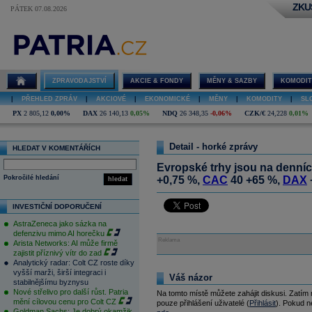
ZKU
PÁTEK 07.08.2026
ZPRAVODAJSTVÍ
AKCIE & FONDY
MĚNY & SAZBY
KOMODIT
|
PŘEHLED ZPRÁV
|
AKCIOVÉ
|
EKONOMICKÉ
|
MĚNY
|
KOMODITY
|
SL
PX
2 805,12
0,00%
DAX
26 140,13
0,05%
NDQ
26 348,35
-0,06%
CZK/€
24,228
0,01%
Detail - horké zprávy
HLEDAT V KOMENTÁŘÍCH
Evropské trhy jsou na denní
Pokročilé hledání
+0,75 %,
CAC
40 +65 %,
DAX
hledat
INVESTIČNÍ DOPORUČENÍ
AstraZeneca jako sázka na
defenzivu mimo AI horečku
Reklama
Arista Networks: AI může firmě
zajistit příznivý vítr do zad
Analytický radar: Colt CZ roste díky
vyšší marži, širší integraci i
Váš názor
stabilnějšímu byznysu
Nové střelivo pro další růst. Patria
Na tomto místě můžete zahájit diskusi. Zatím
mění cílovou cenu pro Colt CZ
pouze přihlášení uživatelé (
Přihlásit
). Pokud ne
Goldman Sachs: Je dobrý okamžik