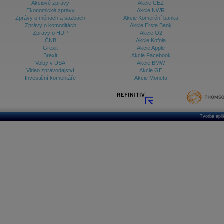
Akciové zprávy
Akcie ČEZ
Ekonomické zprávy
Akcie NWR
Zprávy o měnách a sazbách
Akcie Komerční banka
Zprávy o komoditách
Akcie Erste Bank
Zprávy o HDP
Akcie O2
ČNB
Akcie Kofola
Grexit
Akcie Apple
Brexit
Akcie Facebook
Volby v USA
Akcie BMW
Video zpravodajství
Akcie GE
Investiční komentáře
Akcie Moneta
Tvorba apl