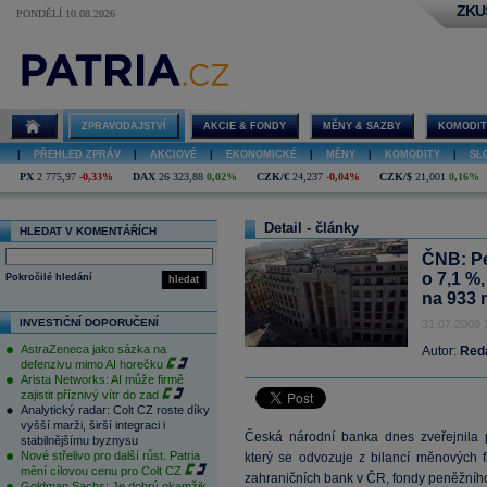
ZKU
PONDĚLÍ 10.08.2026
ZPRAVODAJSTVÍ
AKCIE & FONDY
MĚNY & SAZBY
KOMODIT
|
PŘEHLED ZPRÁV
|
AKCIOVÉ
|
EKONOMICKÉ
|
MĚNY
|
KOMODITY
|
SL
PX
2 775,97
-0,33%
DAX
26 323,88
0,02%
CZK/€
24,237
-0,04%
CZK/$
21,001
0,16%
Detail - články
HLEDAT V KOMENTÁŘÍCH
ČNB: Pe
o 7,1 %
Pokročilé hledání
hledat
na 933 m
INVESTIČNÍ DOPORUČENÍ
31.07.2009 
AstraZeneca jako sázka na
Autor:
Red
defenzivu mimo AI horečku
Arista Networks: AI může firmě
zajistit příznivý vítr do zad
Analytický radar: Colt CZ roste díky
vyšší marži, širší integraci i
Česká národní banka dnes zveřejnila p
stabilnějšímu byznysu
Nové střelivo pro další růst. Patria
který se odvozuje z bilancí měnových f
mění cílovou cenu pro Colt CZ
zahraničních bank v ČR, fondy peněžního 
Goldman Sachs: Je dobrý okamžik