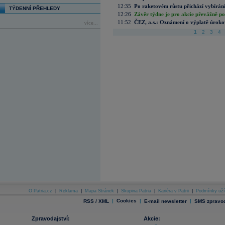
12:35
Po raketovém růstu přichází vybírán
TÝDENNÍ PŘEHLEDY
12:26
Závěr týdne je pro akcie převážně po
11:52
ČEZ, a.s.: Oznámení o výplatě úrok
více...
1
2
3
4
O Patria.cz
|
Reklama
|
Mapa Stránek
|
Skupina Patria
|
Kariéra v Patrii
|
Podmínky uží
|
Cookies
|
|
RSS / XML
E-mail newsletter
SMS zpravod
Zpravodajství:
Akcie: