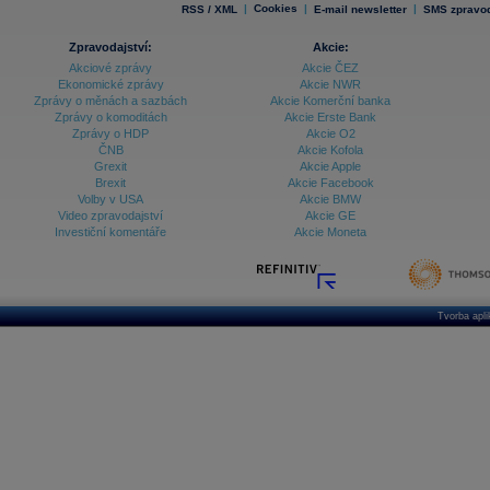
|
Cookies
|
|
RSS / XML
E-mail newsletter
SMS zpravod
Zpravodajství:
Akcie:
Akciové zprávy
Akcie ČEZ
Ekonomické zprávy
Akcie NWR
Zprávy o měnách a sazbách
Akcie Komerční banka
Zprávy o komoditách
Akcie Erste Bank
Zprávy o HDP
Akcie O2
ČNB
Akcie Kofola
Grexit
Akcie Apple
Brexit
Akcie Facebook
Volby v USA
Akcie BMW
Video zpravodajství
Akcie GE
Investiční komentáře
Akcie Moneta
Tvorba apl