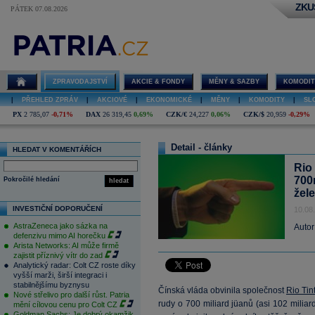
ZKU
PÁTEK 07.08.2026
ZPRAVODAJSTVÍ
AKCIE & FONDY
MĚNY & SAZBY
KOMODIT
|
PŘEHLED ZPRÁV
|
AKCIOVÉ
|
EKONOMICKÉ
|
MĚNY
|
KOMODITY
|
SL
PX
2 785,07
-0,71%
DAX
26 319,45
0,69%
CZK/€
24,227
0,06%
CZK/$
20,959
-0,29%
Detail - články
HLEDAT V KOMENTÁŘÍCH
Rio
700
Pokročilé hledání
hledat
žele
INVESTIČNÍ DOPORUČENÍ
10.08
AstraZeneca jako sázka na
Autor
defenzivu mimo AI horečku
Arista Networks: AI může firmě
zajistit příznivý vítr do zad
Analytický radar: Colt CZ roste díky
vyšší marži, širší integraci i
stabilnějšímu byznysu
Čínská vláda obvinila společnost
Rio Tin
Nové střelivo pro další růst. Patria
rudy o 700 miliard jüanů (asi 102 miliar
mění cílovou cenu pro Colt CZ
Goldman Sachs: Je dobrý okamžik