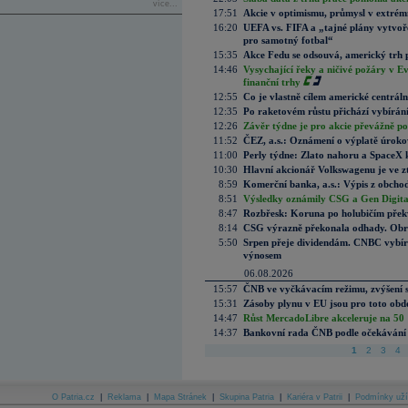
více...
17:51
Akcie v optimismu, průmysl v extrémn
16:20
UEFA vs. FIFA a „tajné plány vytvoř
pro samotný fotbal“
15:35
Akce Fedu se odsouvá, americký trh 
14:46
Vysychající řeky a ničivé požáry v E
finanční trhy
12:55
Co je vlastně cílem americké centrál
12:35
Po raketovém růstu přichází vybírán
12:26
Závěr týdne je pro akcie převážně po
11:52
ČEZ, a.s.: Oznámení o výplatě úrok
11:00
Perly týdne: Zlato nahoru a SpaceX 
10:30
Hlavní akcionář Volkswagenu je ve z
8:59
Komerční banka, a.s.: Výpis z obchod
8:51
Výsledky oznámily CSG a Gen Digital
8:47
Rozbřesk: Koruna po holubičím přek
8:14
CSG výrazně překonala odhady. Obran
5:50
Srpen přeje dividendám. CNBC vybírá
výnosem
06.08.2026
15:57
ČNB ve vyčkávacím režimu, zvýšení s
15:31
Zásoby plynu v EU jsou pro toto obdo
14:47
Růst MercadoLibre akceleruje na 50 %
14:37
Bankovní rada ČNB podle očekávání 
1
2
3
4
O Patria.cz
|
Reklama
|
Mapa Stránek
|
Skupina Patria
|
Kariéra v Patrii
|
Podmínky uží