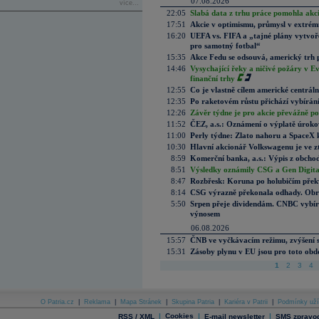
07.08.2026
více...
22:05
Slabá data z trhu práce pomohla akc
17:51
Akcie v optimismu, průmysl v extrémn
16:20
UEFA vs. FIFA a „tajné plány vytvoř
pro samotný fotbal“
15:35
Akce Fedu se odsouvá, americký trh 
14:46
Vysychající řeky a ničivé požáry v E
finanční trhy
12:55
Co je vlastně cílem americké centrál
12:35
Po raketovém růstu přichází vybírán
12:26
Závěr týdne je pro akcie převážně po
11:52
ČEZ, a.s.: Oznámení o výplatě úrok
11:00
Perly týdne: Zlato nahoru a SpaceX 
10:30
Hlavní akcionář Volkswagenu je ve z
8:59
Komerční banka, a.s.: Výpis z obchod
8:51
Výsledky oznámily CSG a Gen Digital
8:47
Rozbřesk: Koruna po holubičím přek
8:14
CSG výrazně překonala odhady. Obran
5:50
Srpen přeje dividendám. CNBC vybírá
výnosem
06.08.2026
15:57
ČNB ve vyčkávacím režimu, zvýšení s
15:31
Zásoby plynu v EU jsou pro toto obdo
1
2
3
4
O Patria.cz
|
Reklama
|
Mapa Stránek
|
Skupina Patria
|
Kariéra v Patrii
|
Podmínky uží
|
Cookies
|
|
RSS / XML
E-mail newsletter
SMS zpravod