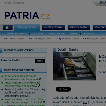
ZKU
PONDĚLÍ 10.08.2026
ZPRAVODAJSTVÍ
AKCIE & FONDY
MĚNY & SAZBY
KOMODIT
|
PŘEHLED ZPRÁV
|
AKCIOVÉ
|
EKONOMICKÉ
|
MĚNY
|
KOMODITY
|
SL
PX
2 785,07
-0,71%
DAX
26 319,45
0,69%
NDQ
26 690,62
1,30%
CZK/€
24,230
-0,06%
Detail - články
HLEDAT V KOMENTÁŘÍCH
ECB
rek
Pokročilé hledání
hledat
27.12
INVESTIČNÍ DOPORUČENÍ
Autor
AstraZeneca jako sázka na
defenzivu mimo AI horečku
Arista Networks: AI může firmě
zajistit příznivý vítr do zad
Analytický radar: Colt CZ roste díky
vyšší marži, širší integraci i
stabilnějšímu byznysu
Jednodenní vklady komerčních bank u
Nové střelivo pro další růst. Patria
rekordních 412 miliard
eur
(10,6 bilionu 
mění cílovou cenu pro Colt CZ
Goldman Sachs: Je dobrý okamžik