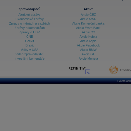
Zpravodajství:
Akcie:
Akciové zprávy
Akcie ČEZ
Ekonomické zprávy
Akcie NWR
Zprávy o měnách a sazbách
Akcie Komerční banka
Zprávy o komoditách
Akcie Erste Bank
Zprávy o HDP
Akcie O2
ČNB
Akcie Kofola
Grexit
Akcie Apple
Brexit
Akcie Facebook
Volby v USA
Akcie BMW
Video zpravodajství
Akcie GE
Investiční komentáře
Akcie Moneta
Tvorba apl